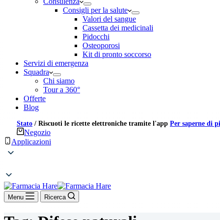
Consulenza
Consigli per la salute
Valori del sangue
Cassetta dei medicinali
Pidocchi
Osteoporosi
Kit di pronto soccorso
Servizi di emergenza
Squadra
Chi siamo
Tour a 360°
Offerte
Blog
Stato
/
Riscuoti le ricette elettroniche tramite l'app
Per saperne di p
Negozio
Applicazioni
Menu
Ricerca