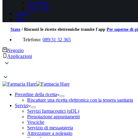
Chi siamo
Tour a 360°
Offerte
Blog
Stato
/
Riscuoti le ricette elettroniche tramite l'app
Per saperne di p
Telefono:
089/31 32 365
Negozio
Applicazioni
Preordine della ricetta
Riscattare una ricetta elettronica con la tessera sanitaria
Servizi
Servizi farmaceutici (pDL)
Prenotazione appuntamenti
Vesciche
Servizio di messaggeria
Attrezzature a noleggio