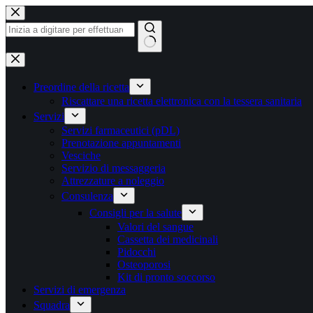
Vai
al
contenuto
Nessun
risultato
Preordine della ricetta
Riscattare una ricetta elettronica con la tessera sanitaria
Servizi
Servizi farmaceutici (pDL)
Prenotazione appuntamenti
Vesciche
Servizio di messaggeria
Attrezzature a noleggio
Consulenza
Consigli per la salute
Valori del sangue
Cassetta dei medicinali
Pidocchi
Osteoporosi
Kit di pronto soccorso
Servizi di emergenza
Squadra