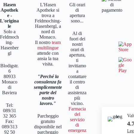
Hasen
L'Hasen
Gli orari
Apothek
Apotheke si
di
e -
trova a
apertura
L'origina
Feldmoching-
sono...
le
Hasenbergl, a
Solo a
nord di
Al di
Feldmoch
Monaco.
fuori dei
ing-
Il nostro
team
nostri
Hasenber
multilingue
orari di
gl
attende con
apertura,
ansia la tua
ti
visita.
Blodigstr.
invitiamo
6
a
80933
Perché la
contattare
Monaco
consulenza fa
il centro
di
semplicemente
di
Baviera
parte del
assistenza
nostro
più
lavoro.
vicino.
Tel:
Farmacia
089/31
del
Val
32 365
Parcheggio
servizio
Fax:
gratuito
4.
di
089/313
disponibile nel
emergenz
Legg
92 50
parcheggio