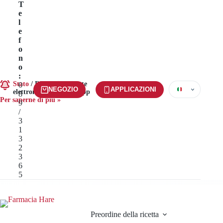
Vai
T
al
e
contenuto
l
e
f
o
n
o
:
Stato
/
Riscuoti le ricette
0
NEGOZIO
APPLICAZIONI
elettroniche tramite l'app
8
Per saperne di più »
9
/
3
1
3
2
3
6
5
Preordine della ricetta
Servizi