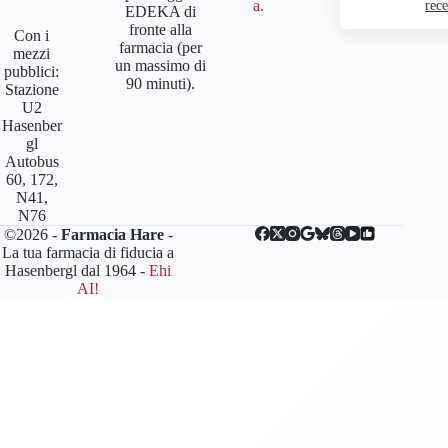
a.
rece
EDEKA di
fronte alla
Con i
farmacia (per
mezzi
un massimo di
pubblici:
90 minuti).
Stazione
U2
Hasenber
gl
Autobus
60, 172,
N41,
N76
©2026 -
Farmacia Hare
-
La tua farmacia di fiducia a
Hasenbergl dal 1964 -
Ehi
AI!