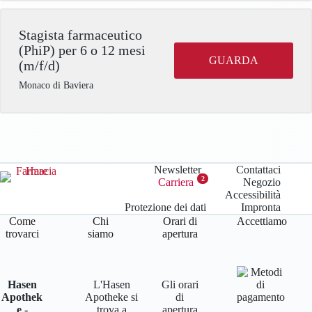
Stagista farmaceutico
(PhiP) per 6 o 12 mesi
GUARDA
(m/f/d)
Monaco di Baviera
Newsletter
Contattaci
2
Carriera
Negozio
Accessibilità
Protezione dei dati
Impronta
Come
Chi
Orari di
Accettiamo
trovarci
siamo
apertura
Hasen
L'Hasen
Gli orari
Apothek
Apotheke si
di
e -
trova a
apertura