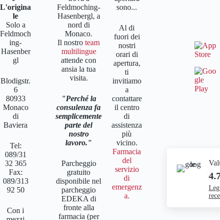
L'origina
Feldmoching-
sono...
le
Hasenbergl, a
Solo a
nord di
Al di
Feldmoch
Monaco.
fuori dei
ing-
Il nostro
team
nostri
Hasenber
multilingue
orari di
gl
attende con
apertura,
ansia la tua
ti
visita.
Blodigstr.
invitiamo
6
a
80933
Perché la
contattare
Monaco
consulenza fa
il centro
di
semplicemente
di
Baviera
parte del
assistenza
nostro
più
lavoro.
vicino.
Tel:
Farmacia
089/31
del
Val
32 365
Parcheggio
servizio
Fax:
gratuito
4.
di
089/313
disponibile nel
emergenz
Legg
92 50
parcheggio
a.
rece
EDEKA di
fronte alla
Con i
farmacia (per
mezzi