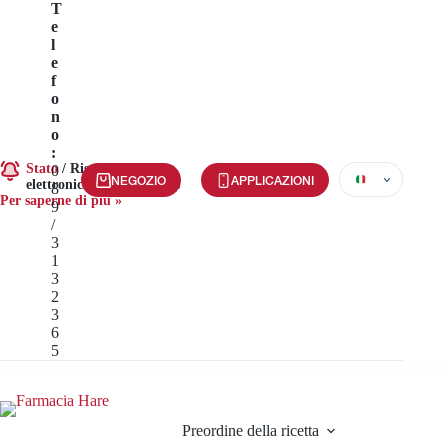
Vai
T
al
e
contenuto
l
e
f
o
n
o
:
Stato
/
Riscuoti le ricette
0
NEGOZIO
APPLICAZIONI
elettroniche tramite l'app
8
Per saperne di più »
9
/
3
1
3
2
3
6
5
Preordine della ricetta
Servizi