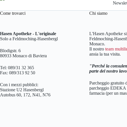
Newslet
Come trovarci
Chi siamo
Hasen Apotheke - L'originale
L'Hasen Apotheke si 
Solo a Feldmoching-Hasenbergl
Feldmoching-Hasenbe
Monaco.
Il nostro
team multil
Blodigstr. 6
ansia la tua visita.
80933 Monaco di Baviera
Perché la consulen
Tel: 089/31 32 365
parte del nostro lavo
Fax: 089/313 92 50
Parcheggio gratuito d
Con i mezzi pubblici:
parcheggio EDEKA di
Stazione U2 Hasenbergl
farmacia (per un mas
Autobus 60, 172, N41, N76