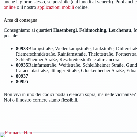
anche il giorno stesso, se possibile (dal lunedì al venerdì). Puoi anche 
online
o il nostro
applicazioni mobili
ordine.
Area di consegna
Consegniamo ai quartieri
Hasenbergl
,
Feldmoching
,
Lerchenau
,
M
postale:
80933
Blodigstraße, Wellenkampstraße, Linkstraße, Dülferstraß
Riemerschmidstraße, Rainfarnstraße, Thelottstraße, Fortnerstraß
Schleißheimer Straße, Reschreiterstraße e altre ancora.
80935
Rainfarnstraße, Weitlstraße, Schleißheimer Straße, Gun
Caracciolastraße, Ittlinger Straße, Glockenbecher Straße, Edua
80937
80995
Non vivi in uno dei codici postali elencati sopra, ma nelle vicinanze
Noi o il nostro corriere siamo flessibili.