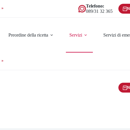
Telefono:
 »
N
089/31 32 365
Preordine della ricetta
Servizi
Servizi di em
 »
N