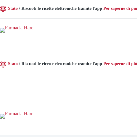
Vai
al
Stato
/
Riscuoti le ricette elettroniche tramite l'app
Per saperne di più
contenuto
Stato
/
Riscuoti le ricette elettroniche tramite l'app
Per saperne di più