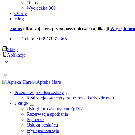
O nas
Wycieczka 360
Oferty
Blog
Status
/
Realizuj e-recepty za pośrednictwem aplikacji
Więcej infor
Telefon:
089/31 32 365
Sklep
Aplikacje
Przepis w przedsprzedaży
Realizacja e-recepty za pomocą karty zdrowia
Usługi
Usługi farmaceutyczne (pDL)
Rezerwacja spotkania
Pęcherze
Usługa posłańca
Wynajem sprzętu