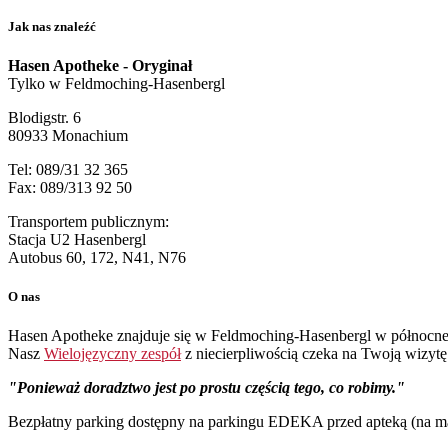
Jak nas znaleźć
Hasen Apotheke - Oryginał
Tylko w Feldmoching-Hasenbergl
Blodigstr. 6
80933 Monachium
Tel: 089/31 32 365
Fax: 089/313 92 50
Transportem publicznym:
Stacja U2 Hasenbergl
Autobus 60, 172, N41, N76
O nas
Hasen Apotheke znajduje się w Feldmoching-Hasenbergl w północne
Nasz
Wielojęzyczny zespół
z niecierpliwością czeka na Twoją wizytę
Ponieważ doradztwo jest po prostu częścią tego, co robimy.
Bezpłatny parking dostępny na parkingu EDEKA przed apteką (na ma