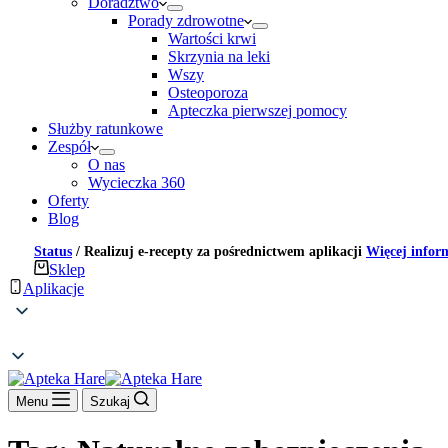
Doradztwo
Porady zdrowotne
Wartości krwi
Skrzynia na leki
Wszy
Osteoporoza
Apteczka pierwszej pomocy
Służby ratunkowe
Zespół
O nas
Wycieczka 360
Oferty
Blog
Status
/
Realizuj e-recepty za pośrednictwem aplikacji
Więcej infor
Sklep
Aplikacje
Menu
Szukaj