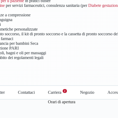
 per il paziente
in pratici blister
ine
per servizi farmaceutici, consulenza sanitaria (per
Diabete gestazion
alze a compressione
anguigna
i
metiche personalizzate
nto soccorso, il kit di pronto soccorso e la cassetta di pronto soccorso del
 farmaci
lancia per bambini Seca
lazione PARI
li, bagni e oli per massaggi
bito dei regolamenti legali
2
ter
Contattaci
Carriera
Negozio
Access
Orari di apertura