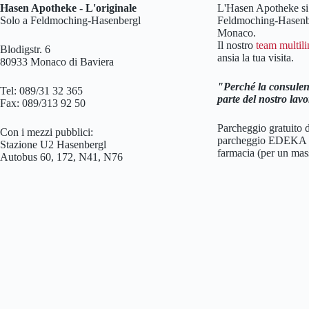
Hasen Apotheke - L'originale
L'Hasen Apotheke si 
Solo a Feldmoching-Hasenbergl
Feldmoching-Hasenbe
Monaco.
Il nostro
team multil
Blodigstr. 6
ansia la tua visita.
80933 Monaco di Baviera
Perché la consulen
Tel: 089/31 32 365
parte del nostro lavo
Fax: 089/313 92 50
Parcheggio gratuito d
Con i mezzi pubblici:
parcheggio EDEKA di
Stazione U2 Hasenbergl
farmacia (per un mas
Autobus 60, 172, N41, N76