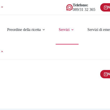
Telefono:
 »
N
089/31 32 365
Preordine della ricetta
Servizi
Servizi di em
 »
N