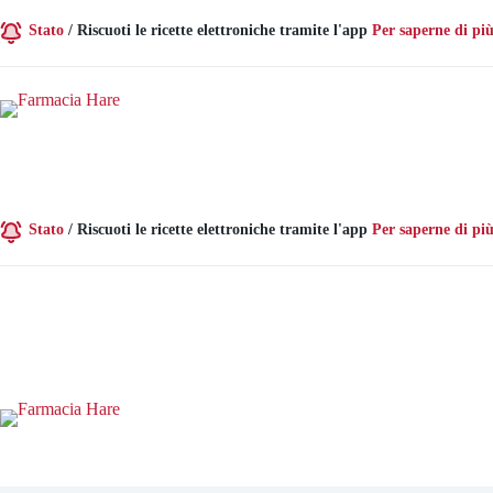
Vai
al
Stato
/
Riscuoti le ricette elettroniche tramite l'app
Per saperne di più
contenuto
Stato
/
Riscuoti le ricette elettroniche tramite l'app
Per saperne di più