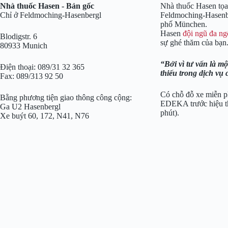
Nhà thuốc Hasen - Bản gốc
Nhà thuốc Hasen tọa 
Chỉ ở Feldmoching-Hasenbergl
Feldmoching-Hasenbe
phố München.
Hasen
đội ngũ đa n
Blodigstr. 6
sự ghé thăm của bạn
80933 Munich
Bởi vì tư vấn là m
Điện thoại: 089/31 32 365
thiếu trong dịch vụ 
Fax: 089/313 92 50
Có chỗ đỗ xe miễn ph
Bằng phương tiện giao thông công cộng:
EDEKA trước hiệu th
Ga U2 Hasenbergl
phút).
Xe buýt 60, 172, N41, N76