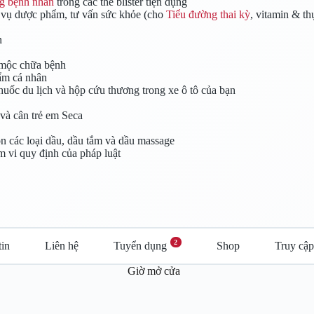
ng bệnh nhân
trong các thẻ blister tiện dụng
 vụ dược phẩm, tư vấn sức khỏe (cho
Tiểu đường thai kỳ
, vitamin & t
n
 mộc chữa bệnh
ẩm cá nhân
 thuốc du lịch và hộp cứu thương trong xe ô tô của bạn
và cân trẻ em Seca
n các loại dầu, dầu tắm và dầu massage
 vi quy định của pháp luật
2
tin
Liên hệ
Tuyển dụng
Shop
Truy cậ
Giờ mở cửa