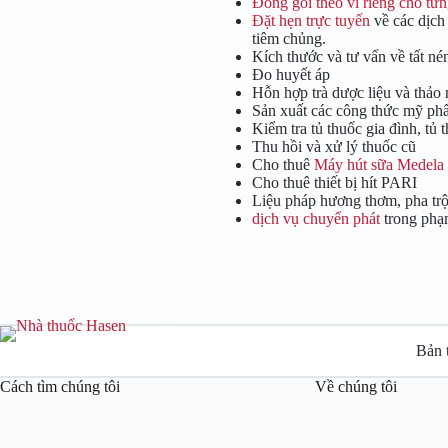
Đóng gói theo vỉ riêng cho từ
Đặt hẹn trực tuyến
về các dịch
tiêm chủng.
Kích thước và tư vấn về tất né
Đo huyết áp
Hỗn hợp trà dược liệu và thảo
Sản xuất các công thức mỹ ph
Kiểm tra tủ thuốc gia đình, tủ
Thu hồi và xử lý thuốc cũ
Cho thuê
Máy hút sữa Medela
Cho thuê thiết bị hít PARI
Liệu pháp hương thơm, pha trộ
dịch vụ chuyển phát
trong phạm
Bản 
Cách tìm chúng tôi
Về chúng tôi