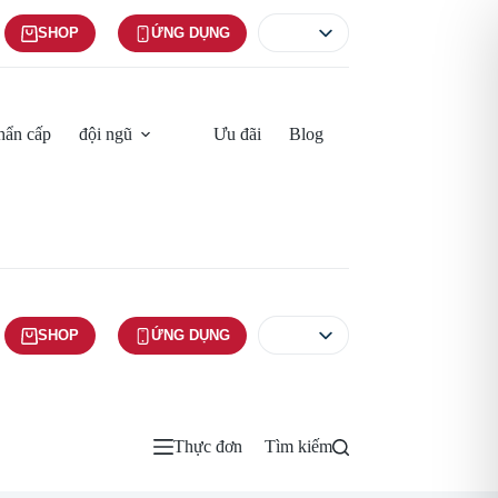
SHOP
ỨNG DỤNG
hẩn cấp
đội ngũ
Ưu đãi
Blog
SHOP
ỨNG DỤNG
Thực đơn
Tìm kiếm