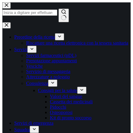
Vai
al
contenuto
Nessun
risultato
Preordine della ricetta
Riscattare una ricetta elettronica con la tessera sanitaria
Servizi
Servizi farmaceutici (pDL)
Prenotazione appuntamenti
Vesciche
Servizio di messaggeria
Attrezzature a noleggio
Consulenza
Consigli per la salute
Valori del sangue
Cassetta dei medicinali
Pidocchi
Osteoporosi
Kit di pronto soccorso
Servizi di emergenza
Squadra