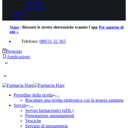
Chi siamo
Tour a 360°
Offerte
Blog
Stato
/
Riscuoti le ricette elettroniche tramite l'app
Per saperne di
più »
Telefono:
089/31 32 365
Negozio
Applicazioni
Preordine della ricetta
Riscattare una ricetta elettronica con la tessera sanitaria
Servizi
Servizi farmaceutici (pDL)
Prenotazione appuntamenti
Vesciche
Servizio di messaggeria