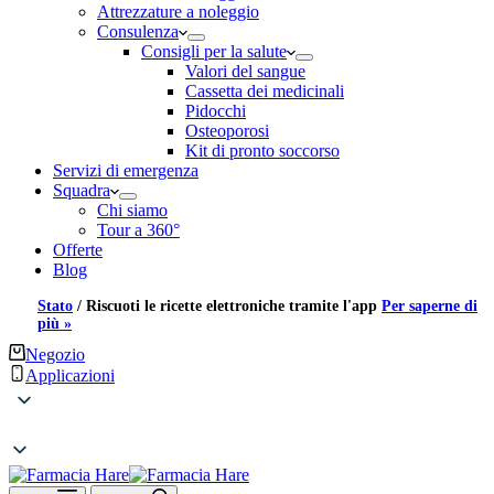
Attrezzature a noleggio
Consulenza
Consigli per la salute
Valori del sangue
Cassetta dei medicinali
Pidocchi
Osteoporosi
Kit di pronto soccorso
Servizi di emergenza
Squadra
Chi siamo
Tour a 360°
Offerte
Blog
Stato
/
Riscuoti le ricette elettroniche tramite l'app
Per saperne di
più »
Negozio
Applicazioni