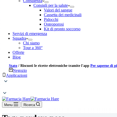
Consulenza
Consigli per la salute
Valori del sangue
Cassetta dei medicinali
Pidocchi
Osteoporosi
Kit di pronto soccorso
Servizi di emergenza
Squadra
Chi siamo
Tour a 360°
Offerte
Blog
Stato
/
Riscuoti le ricette elettroniche tramite l'app
Per saperne di p
Negozio
Applicazioni
Menu
Ricerca