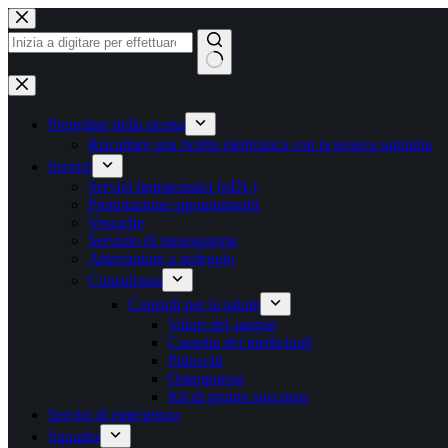
Vai
al
contenuto
Nessun
risultato
Preordine della ricetta
Riscattare una ricetta elettronica con la tessera sanitaria
Servizi
Servizi farmaceutici (pDL)
Prenotazione appuntamenti
Vesciche
Servizio di messaggeria
Attrezzature a noleggio
Consulenza
Consigli per la salute
Valori del sangue
Cassetta dei medicinali
Pidocchi
Osteoporosi
Kit di pronto soccorso
Servizi di emergenza
Squadra