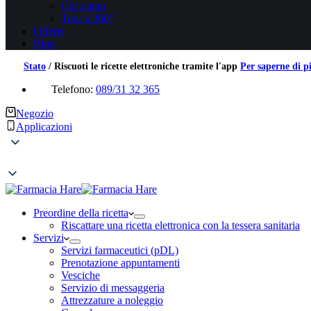
Chi siamo
Tour a 360°
Offerte
Blog
Stato
/
Riscuoti le ricette elettroniche tramite l'app
Per saperne di p
Telefono:
089/31 32 365
Negozio
Applicazioni
Preordine della ricetta
Riscattare una ricetta elettronica con la tessera sanitaria
Servizi
Servizi farmaceutici (pDL)
Prenotazione appuntamenti
Vesciche
Servizio di messaggeria
Attrezzature a noleggio