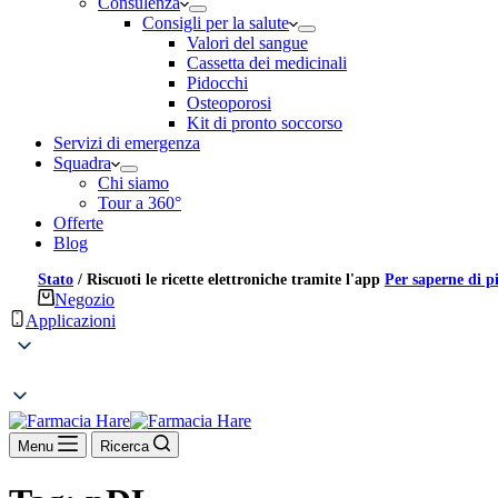
Consulenza
Consigli per la salute
Valori del sangue
Cassetta dei medicinali
Pidocchi
Osteoporosi
Kit di pronto soccorso
Servizi di emergenza
Squadra
Chi siamo
Tour a 360°
Offerte
Blog
Stato
/
Riscuoti le ricette elettroniche tramite l'app
Per saperne di p
Negozio
Applicazioni
Menu
Ricerca