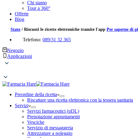
Chi siamo
Tour a 360°
Offerte
Blog
Stato
/
Riscuoti le ricette elettroniche tramite l'app
Per saperne di p
Telefono:
089/31 32 365
Negozio
Applicazioni
Preordine della ricetta
Riscattare una ricetta elettronica con la tessera sanitaria
Servizi
Servizi farmaceutici (pDL)
Prenotazione appuntamenti
Vesciche
Servizio di messaggeria
Attrezzature a noleggio