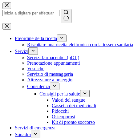
Vai
al
contenuto
Nessun
risultato
Preordine della ricetta
Riscattare una ricetta elettronica con la tessera sanitaria
Servizi
Servizi farmaceutici (pDL)
Prenotazione appuntamenti
Vesciche
Servizio di messaggeria
Attrezzature a noleggio
Consulenza
Consigli per la salute
Valori del sangue
Cassetta dei medicinali
Pidocchi
Osteoporosi
Kit di pronto soccorso
Servizi di emergenza
Squadra