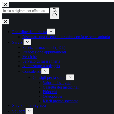
Vai
al
contenuto
Nessun
risultato
Preordine della ricetta
Riscattare una ricetta elettronica con la tessera sanitaria
Servizi
Servizi farmaceutici (pDL)
Prenotazione appuntamenti
Vesciche
Servizio di messaggeria
Attrezzature a noleggio
Consulenza
Consigli per la salute
Valori del sangue
Cassetta dei medicinali
Pidocchi
Osteoporosi
Kit di pronto soccorso
Servizi di emergenza
Squadra