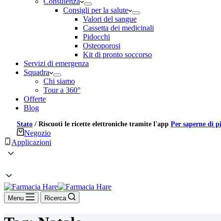
Consulenza
Consigli per la salute
Valori del sangue
Cassetta dei medicinali
Pidocchi
Osteoporosi
Kit di pronto soccorso
Servizi di emergenza
Squadra
Chi siamo
Tour a 360°
Offerte
Blog
Stato
/
Riscuoti le ricette elettroniche tramite l'app
Per saperne di p
Negozio
Applicazioni
Menu
Ricerca