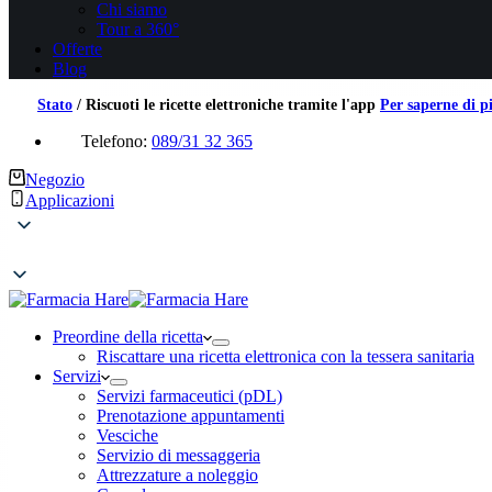
Chi siamo
Tour a 360°
Offerte
Blog
Stato
/
Riscuoti le ricette elettroniche tramite l'app
Per saperne di p
Telefono:
089/31 32 365
Negozio
Applicazioni
Preordine della ricetta
Riscattare una ricetta elettronica con la tessera sanitaria
Servizi
Servizi farmaceutici (pDL)
Prenotazione appuntamenti
Vesciche
Servizio di messaggeria
Attrezzature a noleggio