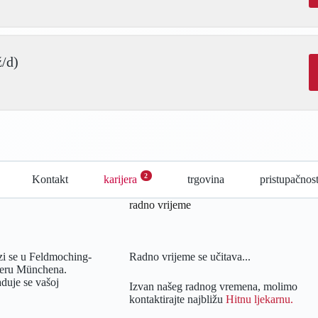
ž/d)
2
Kontakt
karijera
trgovina
pristupačnos
radno vrijeme
zi se u Feldmoching-
Radno vrijeme se učitava...
veru Münchena.
duje se vašoj
Izvan našeg radnog vremena, molimo
kontaktirajte najbližu
Hitnu ljekarnu.