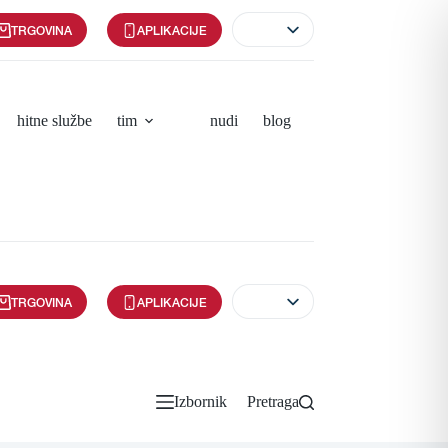
TRGOVINA
APLIKACIJE
hitne službe
tim
nudi
blog
TRGOVINA
APLIKACIJE
Izbornik
Pretraga