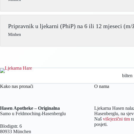
Pripravnik u ljekarni (PhiP) na 6 ili 12 mjeseci (m/
Minhen
bilten
Kako nas pronaći
O nama
Hasen Apotheke – Originalna
Ljekarna Hasen nala
Samo u Feldmoching-Hasenberglu
Hasenberglu, na sje
Naš
višejezični tim
ra
posjeti.
Blodigstr. 6
80933 München