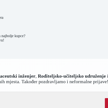
era
za najbolje kupce?
vu!
aceutski inženjer
,
Roditeljsko-učiteljsko udruženje
dnih mjesta. Također pozdravljamo i neformalne prijave