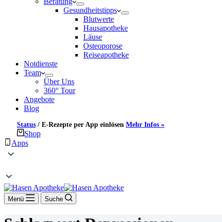
Beratung
Gesundheitstipps
Blutwerte
Hausapotheke
Läuse
Osteoporose
Reiseapotheke
Notdienste
Team
Über Uns
360° Tour
Angebote
Blog
Status
/
E-Rezepte per App einlösen
Mehr Infos »
Shop
Apps
Menü
Suche