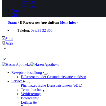
Über Uns
360° Tour
Angebote
Blog
Status
/
E-Rezepte per App einlösen
Mehr Infos »
Telefon:
089/31 32 365
Shop
Apps
Rezeptvorbestellung
E-Rezept mit der Gesundheitskarte einlösen
Services
Pharmazeutische Dienstleistungen (pDL)
Terminbuchung
Verblisterung
Botendienst
Leihgeräte