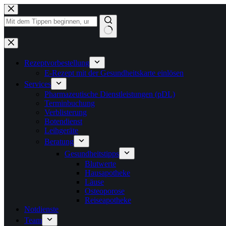
Zum
Inhalt
springen
Keine
Ergebnisse
Rezeptvorbestellung
E-Rezept mit der Gesundheitskarte einlösen
Services
Pharmazeutische Dienstleistungen (pDL)
Terminbuchung
Verblisterung
Botendienst
Leihgeräte
Beratung
Gesundheitstipps
Blutwerte
Hausapotheke
Läuse
Osteoporose
Reiseapotheke
Notdienste
Team