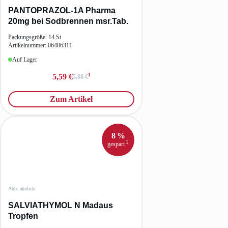
PANTOPRAZOL-1A Pharma
20mg bei Sodbrennen msr.Tab.
Packungsgröße: 14 St
Artikelnummer: 06486311
Auf Lager
1
5,59 €
5,88 €
Zum Artikel
8 %
2
gespart
Abb. ähnlich
SALVIATHYMOL N Madaus
Tropfen