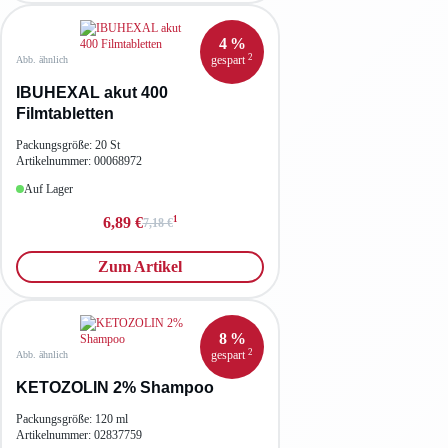
4 %
2
gespart
Abb. ähnlich
IBUHEXAL akut 400
Filmtabletten
Packungsgröße: 20 St
Artikelnummer: 00068972
Auf Lager
1
6,89 €
7,18 €
Zum Artikel
8 %
2
gespart
Abb. ähnlich
KETOZOLIN 2% Shampoo
Packungsgröße: 120 ml
Artikelnummer: 02837759