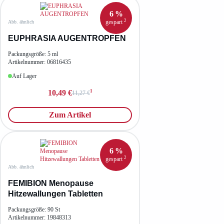
6 %
2
gespart
Abb. ähnlich
EUPHRASIA AUGENTROPFEN
Packungsgröße: 5 ml
Artikelnummer: 06816435
Auf Lager
1
10,49 €
11,27 €
Zum Artikel
6 %
2
gespart
Abb. ähnlich
FEMIBION Menopause
Hitzewallungen Tabletten
Packungsgröße: 90 St
Artikelnummer: 19848313