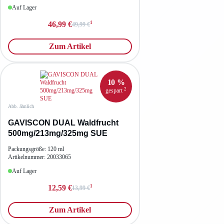
Auf Lager
1
46,99 €
49,99 €
Zum Artikel
10 %
2
gespart
Abb. ähnlich
GAVISCON DUAL Waldfrucht
500mg/213mg/325mg SUE
Packungsgröße: 120 ml
Artikelnummer: 20033065
Auf Lager
1
12,59 €
13,99 €
Zum Artikel