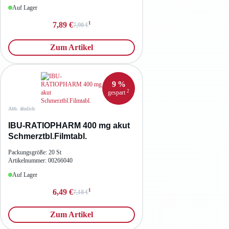
Auf Lager
1
7,89 €
7,90 €
Zum Artikel
9 %
2
gespart
Abb. ähnlich
IBU-RATIOPHARM 400 mg akut
Schmerztbl.Filmtabl.
Packungsgröße: 20 St
Artikelnummer: 00266040
Auf Lager
1
6,49 €
7,18 €
Zum Artikel