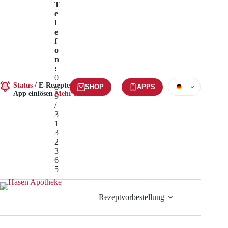
Zum
T
Inhalt
e
springen
l
e
f
o
n
:
0
Status
/
E-Rezepte per
8
SHOP
APPS
App einlösen
Mehr Infos »
9
/
3
1
3
2
3
6
5
Rezeptvorbestellung
Service