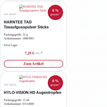
6 %
2
gespart
Abb. ähnlich
HARNTEE TAD
Teeaufgusspulver Sticks
Packungsgröße: 32 g
Artikelnummer: 18883081
Auf Lager
1
7,29 €
7,80 €
Zum Artikel
0 %
2
gespart
Abb. ähnlich
HYLO-VISION HD Augentropfen
Packungsgröße: 15 ml
Artikelnummer: 03114069