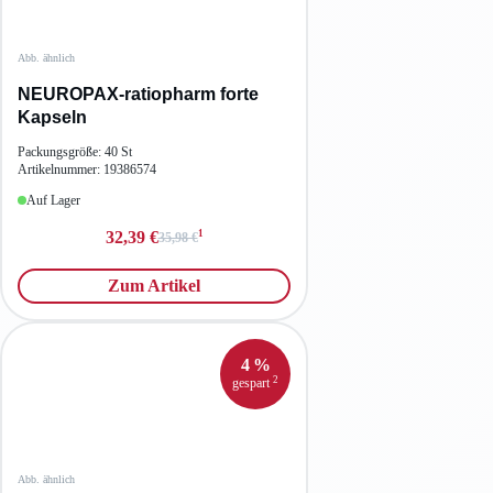
Abb. ähnlich
NEUROPAX-ratiopharm forte
Kapseln
Packungsgröße: 40 St
Artikelnummer: 19386574
Auf Lager
1
32,39 €
35,98 €
Zum Artikel
4 %
2
gespart
Abb. ähnlich