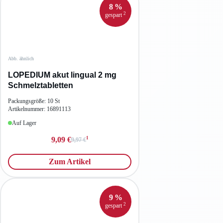
8 %
2
gespart
Abb. ähnlich
LOPEDIUM akut lingual 2 mg
Schmelztabletten
Packungsgröße: 10 St
Artikelnummer: 16891113
Auf Lager
1
9,09 €
9,97 €
Zum Artikel
9 %
2
gespart