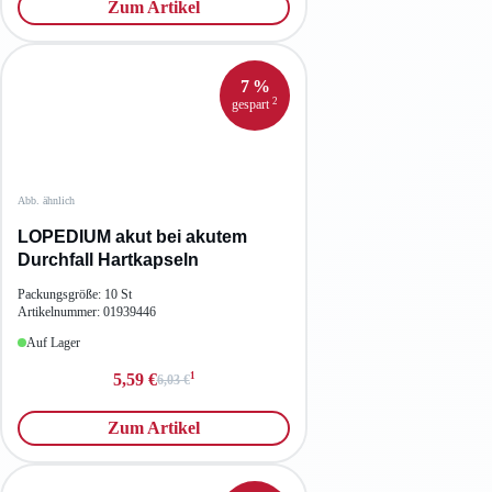
Zum Artikel
7 %
2
gespart
Abb. ähnlich
LOPEDIUM akut bei akutem
Durchfall Hartkapseln
Packungsgröße: 10 St
Artikelnummer: 01939446
Auf Lager
1
5,59 €
6,03 €
Zum Artikel