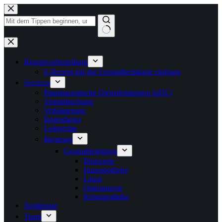
Zum
Inhalt
springen
Keine
Ergebnisse
Rezeptvorbestellung
E-Rezept mit der Gesundheitskarte einlösen
Services
Pharmazeutische Dienstleistungen (pDL)
Terminbuchung
Verblisterung
Botendienst
Leihgeräte
Beratung
Gesundheitstipps
Blutwerte
Hausapotheke
Läuse
Osteoporose
Reiseapotheke
Notdienste
Team