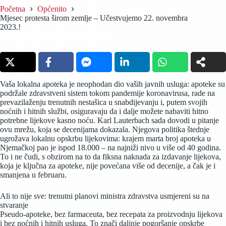
Početna
Općenito
Mjesec protesta širom zemlje – Učestvujemo 22. novembra
2023.!
Vaša lokalna apoteka je neophodan dio vaših javnih usluga: apoteke su
podržale zdravstveni sistem tokom pandemije koronavirusa, rade na
prevazilaženju trenutnih nestašica u snabdijevanju i, putem svojih
noćnih i hitnih službi, osiguravaju da i dalje možete nabaviti hitno
potrebne lijekove kasno noću. Karl Lauterbach sada dovodi u pitanje
ovu mrežu, koja se decenijama dokazala. Njegova politika štednje
ugrožava lokalnu opskrbu lijekovima: krajem marta broj apoteka u
Njemačkoj pao je ispod 18.000 – na najniži nivo u više od 40 godina.
To i ne čudi, s obzirom na to da fiksna naknada za izdavanje lijekova,
koja je ključna za apoteke, nije povećana više od decenije, a čak je i
smanjena u februaru.
Ali to nije sve: trenutni planovi ministra zdravstva usmjereni su na
stvaranje
Pseudo-apoteke, bez farmaceuta, bez recepata za proizvodnju lijekova
i bez noćnih i hitnih usluga. To znači daljnje pogoršanje opskrbe