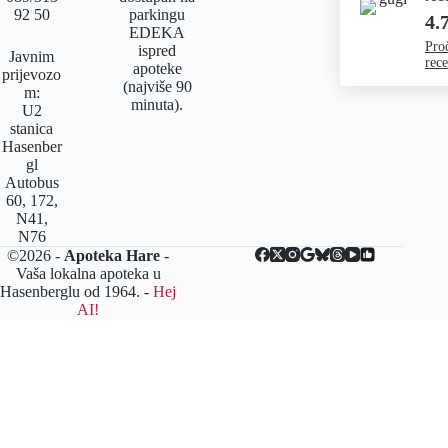
92 50
parkingu
4.
EDEKA
Proč
ispred
Javnim
rece
apoteke
prijevozo
(najviše 90
m:
minuta).
U2
stanica
Hasenber
gl
Autobus
60, 172,
N41,
N76
©2026 -
Apoteka Hare
-
Vaša lokalna apoteka u
Hasenberglu od 1964. -
Hej
AI!