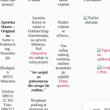
pronaći
vrijeme
Apoteka
Apoteka
Hasen se
Radno
Hasen –
nalazi u
vrijeme
Original
Feldmoching-
se
na
Hasenberglu,
učitava...
Samo u
na sjeveru
Feldmoch
Minhena.
Van
ing-
Naš
našeg
Hasenber
višejezični
radnog
glu
tim
raduje se
vremena,
vašoj posjeti.
molimo
Blodigstr.
kontaktira
6
Jer savjeti
jte
80933
su
najbliži
München
jednostavno
Hitnu
dio onoga što
apoteku.
radimo.
Telefon:
089/31
32 365
Besplatan
Faks:
parking je
rec
089/313
dostupan na