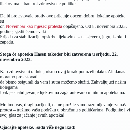
lijekovima – bankrot zdravstvene politike.
Da bi protestovale protiv ove prijetnje općem dobru, lokalne apoteke
su
on
Novembar kao mjesec protesta
objašnjeno. Od 8. novembra 2023.
godine, sjedit ćemo svaki
Srijeda za stabilizaciju opskrbe lijekovima – na sjeveru, jugu, istoku i
zapadu.
Stoga će apoteka Hasen također biti zatvorena u srijedu, 22.
novembra 2023.
Kao zdravstveni radnici, nismo ovaj korak poduzeli olako. Ali danas
moramo protestovati...
da bismo osigurali da vam i sutra možemo služiti. Zahvaljujući našim
kolegama
Ipak je snabdijevanje lijekovima zagarantovano u hitnim apotekama.
Molimo vas, dragi pacijenti, da ne pružite samo razumijevanje za naš
protest – tražimo vašu podršku u obračunu s političarima. Podignite i vi
svoj glas za jačanje javnih apoteka!
Ojačajte apoteke. Sada više nego ikad!