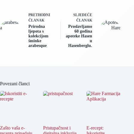
PRETHODNI
SLJEDEĆE
ČLANAK
ČLANAK
Prirodna
Proslavljamo
ljepota s
60 godina
kolekcijom
apoteke Hasen
šminke
u
arabesque
Hasenberglu.
Povezani članci
Zašto vaša e-
Pristupačnost i
E-recept:
recepta pripadaju
digitalna inkluzija
Iskoristite