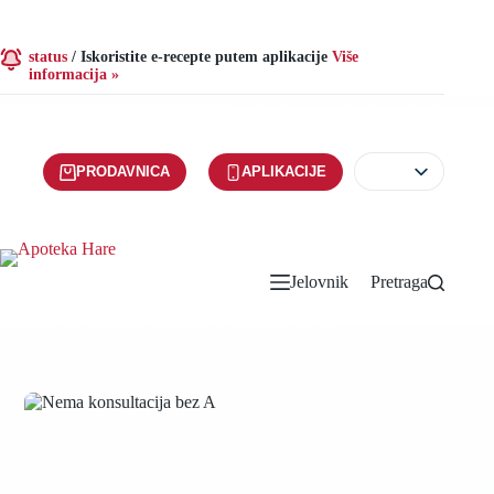
status
/
Iskoristite e-recepte putem aplikacije
Više
informacija »
PRODAVNICA
APLIKACIJE
Jelovnik
Pretraga