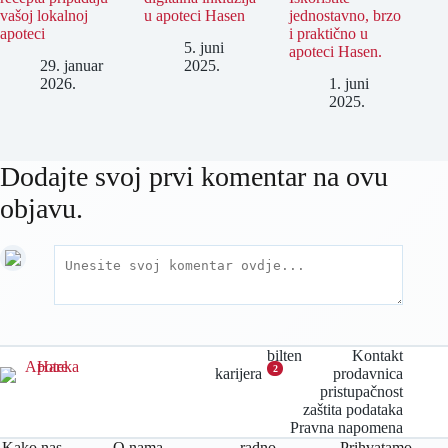
vašoj lokalnoj
u apoteci Hasen
jednostavno, brzo
apoteci
i praktično u
5. juni
apoteci Hasen.
29. januar
2025.
2026.
1. juni
2025.
Dodajte svoj prvi komentar na ovu
objavu.
bilten
Kontakt
2
karijera
prodavnica
pristupačnost
zaštita podataka
Pravna napomena
Kako nas
O nama
radno
Prihvatamo