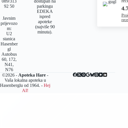
rec
089/313
dostupan na
92 50
parkingu
4.
EDEKA
Proč
ispred
Javnim
rece
apoteke
prijevozo
(najviše 90
m:
minuta).
U2
stanica
Hasenber
gl
Autobus
60, 172,
N41,
N76
©2026 -
Apoteka Hare
-
Vaša lokalna apoteka u
Hasenberglu od 1964. -
Hej
AI!