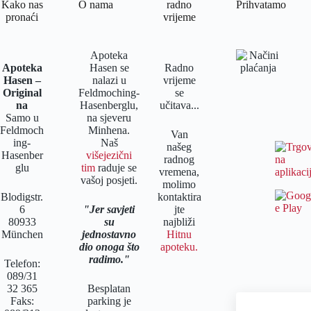
Kako nas
O nama
radno
Prihvatamo
pronaći
vrijeme
Apoteka
Apoteka
Hasen se
Radno
Hasen –
nalazi u
vrijeme
Original
Feldmoching-
se
na
Hasenberglu,
učitava...
Samo u
na sjeveru
Feldmoch
Minhena.
Van
ing-
Naš
našeg
Hasenber
višejezični
radnog
glu
tim
raduje se
vremena,
vašoj posjeti.
molimo
Blodigstr.
kontaktira
6
Jer savjeti
jte
80933
su
najbliži
München
jednostavno
Hitnu
dio onoga što
apoteku.
radimo.
Telefon:
089/31
32 365
Besplatan
Faks:
parking je