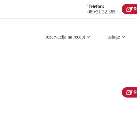
Telefon:
PR
089/31 32 365
rezervacija na recept
usluge
PR