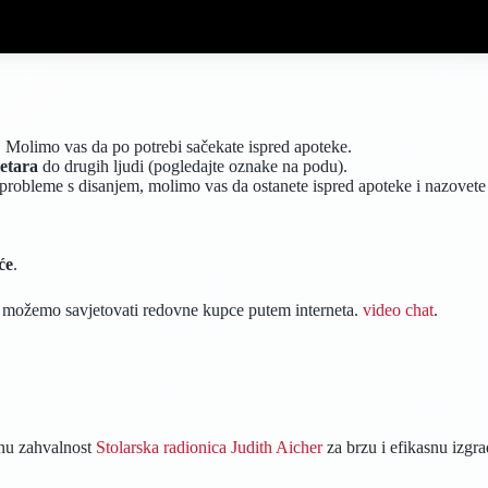
. Molimo vas da po potrebi sačekate ispred apoteke.
etara
do drugih ljudi (pogledajte oznake na podu).
li probleme s disanjem, molimo vas da ostanete ispred apoteke i nazovet
će
.
to možemo savjetovati redovne kupce putem interneta.
video chat
.
renu zahvalnost
Stolarska radionica Judith Aicher
za brzu i efikasnu izgrad