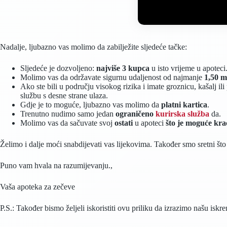
Nadalje, ljubazno vas molimo da zabilježite sljedeće tačke:
Sljedeće je dozvoljeno:
najviše 3 kupca
u isto vrijeme u apoteci
Molimo vas da održavate sigurnu udaljenost od najmanje
1,50 m
Ako ste bili u području visokog rizika i imate groznicu, kašalj i
službu s desne strane ulaza.
Gdje je to moguće, ljubazno vas molimo da
platni kartica
.
Trenutno nudimo samo jedan
ograničeno
kurirska služba
da.
Molimo vas da sačuvate svoj
ostati
u apoteci
što je moguće kra
Želimo i dalje moći snabdijevati vas lijekovima. Također smo sretni š
Puno vam hvala na razumijevanju.,
Vaša apoteka za zečeve
P.S.: Također bismo željeli iskoristiti ovu priliku da izrazimo našu isk