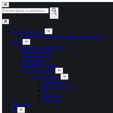
Preskoči
na
sadržaj
Nema
rezultata
rezervacija na recept
Iskoristite e-recept s svojom zdravstvenom karticom
usluge
Farmaceutske usluge (pDL)
Rezervacija termina
Blister pakovanje
kurirska služba
iznajmljivanje opreme
konsultantske usluge
savjeti za zdravlje
vrijednosti krvi
Ormarić za lijekove
vaši
osteoporoza
prva pomoć
hitne službe
tim