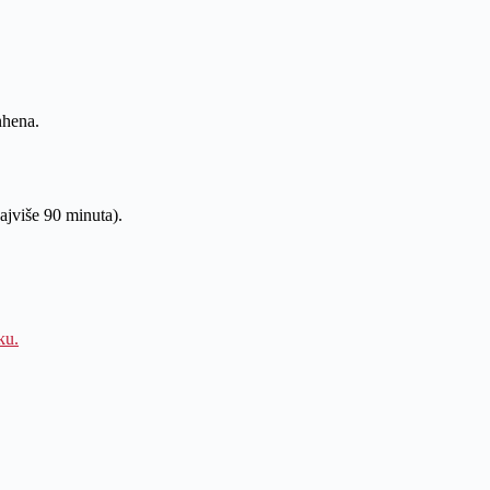
nhena.
jviše 90 minuta).
ku.