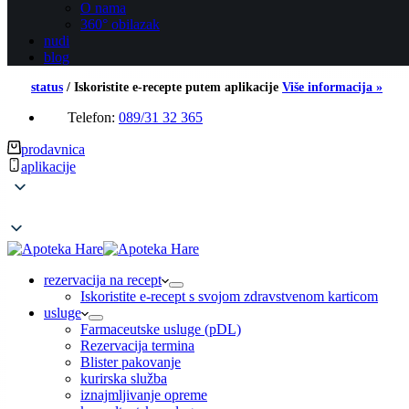
O nama
360° obilazak
nudi
blog
status
/
Iskoristite e-recepte putem aplikacije
Više informacija »
Telefon:
089/31 32 365
prodavnica
aplikacije
rezervacija na recept
Iskoristite e-recept s svojom zdravstvenom karticom
usluge
Farmaceutske usluge (pDL)
Rezervacija termina
Blister pakovanje
kurirska služba
iznajmljivanje opreme