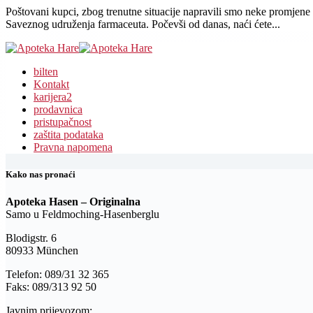
Poštovani kupci, zbog trenutne situacije napravili smo neke promjene 
Saveznog udruženja farmaceuta. Počevši od danas, naći ćete...
bilten
Kontakt
karijera
2
prodavnica
pristupačnost
zaštita podataka
Pravna napomena
Kako nas pronaći
Apoteka Hasen – Originalna
Samo u Feldmoching-Hasenberglu
Blodigstr. 6
80933 München
Telefon: 089/31 32 365
Faks: 089/313 92 50
Javnim prijevozom: