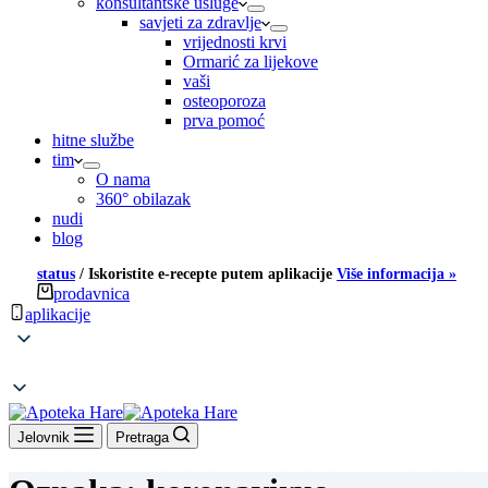
konsultantske usluge
savjeti za zdravlje
vrijednosti krvi
Ormarić za lijekove
vaši
osteoporoza
prva pomoć
hitne službe
tim
O nama
360° obilazak
nudi
blog
status
/
Iskoristite e-recepte putem aplikacije
Više informacija »
prodavnica
aplikacije
Jelovnik
Pretraga