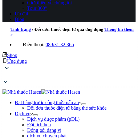
Giới thiệu về chúng tôi
Tour 360°
Ưu đãi
Blog
Tình trạng
/
Đổi đơn thuốc điện tử qua ứng dụng
Thông tin thêm
»
Điện thoại:
089/31 32 365
Shop
Ứng dụng
Đặt hàng trước công thức nấu ăn
Đổi đơn thuốc điện tử bằng thẻ sức khỏe
Dịch vụ
Dịch vụ dược phẩm (pDL)
Đặt lịch hẹn
Đóng gói dạng vỉ
dịch vụ chuyển phát