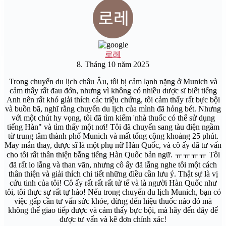
로레
8. Tháng 10 năm 2025
Trong chuyến du lịch châu Âu, tôi bị cảm lạnh nặng ở Munich và
cảm thấy rất đau đớn, nhưng vì không có nhiều dược sĩ biết tiếng
Anh nên rất khó giải thích các triệu chứng, tôi cảm thấy rất bực bội
và buồn bã, nghĩ rằng chuyến du lịch của mình đã hỏng bét. Nhưng
với một chút hy vọng, tôi đã tìm kiếm 'nhà thuốc có thể sử dụng
tiếng Hàn" và tìm thấy một nơi! Tôi đã chuyển sang tàu điện ngầm
từ trung tâm thành phố Munich và mất tổng cộng khoảng 25 phút.
May mắn thay, dược sĩ là một phụ nữ Hàn Quốc, và cô ấy đã tư vấn
cho tôi rất thân thiện bằng tiếng Hàn Quốc bản ngữ. ㅠㅠㅠㅠ Tôi
đã rất lo lắng và than vãn, nhưng cô ấy đã lắng nghe tôi một cách
thân thiện và giải thích chi tiết những điều cần lưu ý. Thật sự là vị
cứu tinh của tôi! Cô ấy rất rất rất tử tế và là người Hàn Quốc như
tôi, tôi thực sự rất tự hào! Nếu trong chuyến du lịch Munich, bạn có
việc gấp cần tư vấn sức khỏe, đừng đến hiệu thuốc nào đó mà
không thể giao tiếp được và cảm thấy bực bội, mà hãy đến đây để
được tư vấn và kê đơn chính xác!