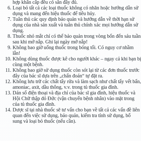
hợp khẩn cấp đều có sẵn đầy đủ.
Loại bỏ tất cả các loại thuốc không có nhãn hoặc hướng dẫn sử
dụng và mang đến hiệu thuốc để tiêu hủy.
Tuân thủ các quy định bảo quản và hướng dẫn về thời hạn sử
dụng của nhà sản xuất và tuân thủ chính xác mọi hướng dẫn sử
dụng.
Thuốc nhỏ mắt chỉ có thể bảo quản trong vòng bốn đến sáu tuần
sau khi mở nắp. Ghi lại ngày mở nắp!
Không bao giờ uống thuốc trong bóng tối. Có nguy cơ nhầm
lẫn!
Không dùng thuốc được kê cho người khác – ngay cả khi bạn bị
cùng một bệnh.
Không bao giờ sử dụng thuốc còn sót lại từ các đơn thuốc trước
đây của bác sĩ dựa trên „chẩn đoán“ tự đặt ra.
Không lưu trữ các chất tẩy rửa và làm sạch như chất tẩy vết bẩn,
amoniac, axit, dầu thông, v.v. trong tủ thuốc gia đình.
Dán số điện thoại và địa chỉ của bác sĩ gia đình, hiệu thuốc và
Hội Chữ thập đỏ Đức (vận chuyển bệnh nhân) vào mặt trong
của tủ thuốc gia đình.
Dược sĩ tại nhà thuốc sẽ tư vấn cho bạn về tất cả các vấn đề liên
quan đến việc sử dụng, bảo quản, kiểm tra tính sử dụng, bổ
sung và loại bỏ thuốc (nếu cần).