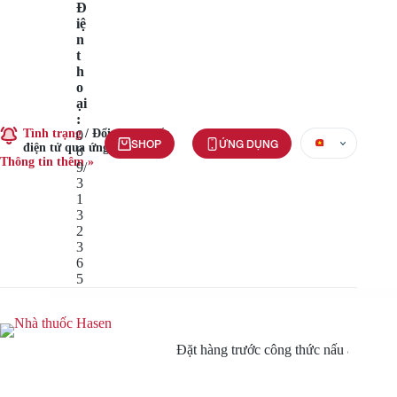
Chuyển
Đ
đến
iệ
phần
n
nội
t
dung
h
o
ại
:
Tình trạng
/
Đổi đơn thuốc
0
SHOP
ỨNG DỤNG
điện tử qua ứng dụng
8
Thông tin thêm »
9/
3
1
3
2
3
6
5
Đặt hàng trước công thức nấu ăn