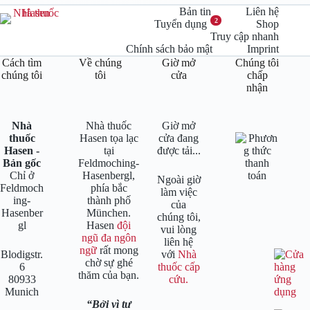
Bản tin
Liên hệ
2
Tuyển dụng
Shop
Truy cập nhanh
Chính sách bảo mật
Imprint
Cách tìm
Về chúng
Giờ mở
Chúng tôi
chúng tôi
tôi
cửa
chấp
nhận
Nhà
Nhà thuốc
Giờ mở
thuốc
Hasen tọa lạc
cửa đang
Hasen -
tại
được tải...
Bản gốc
Feldmoching-
Chỉ ở
Hasenbergl,
Ngoài giờ
Feldmoch
phía bắc
làm việc
ing-
thành phố
của
Hasenber
München.
chúng tôi,
gl
Hasen
đội
vui lòng
ngũ đa ngôn
liên hệ
ngữ
rất mong
Blodigstr.
với
Nhà
chờ sự ghé
6
thuốc cấp
thăm của bạn.
80933
cứu.
Munich
Bởi vì tư