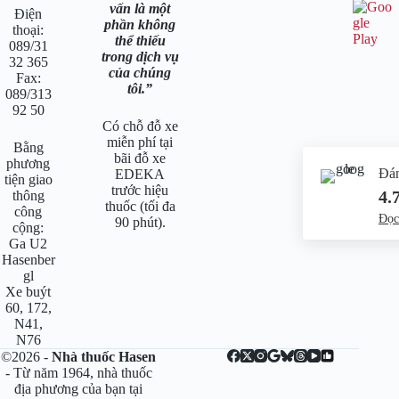
vấn là một
Điện
phần không
thoại:
thể thiếu
089/31
trong dịch vụ
32 365
của chúng
Fax:
tôi.
089/313
92 50
Có chỗ đỗ xe
miễn phí tại
Bằng
bãi đỗ xe
phương
Đán
EDEKA
tiện giao
trước hiệu
4.
thông
thuốc (tối đa
công
Đọc 
90 phút).
cộng:
Ga U2
Hasenber
gl
Xe buýt
60, 172,
N41,
N76
©2026 -
Nhà thuốc Hasen
- Từ năm 1964, nhà thuốc
địa phương của bạn tại