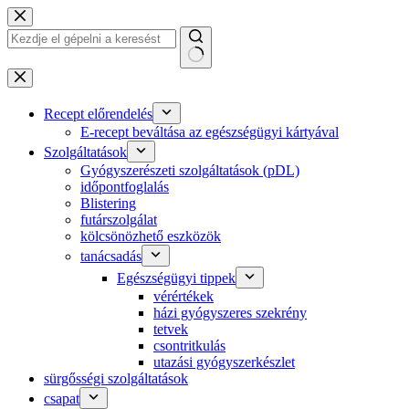
Ugrás
a
tartalomra
Nincs
találat
Recept előrendelés
E-recept beváltása az egészségügyi kártyával
Szolgáltatások
Gyógyszerészeti szolgáltatások (pDL)
időpontfoglalás
Blistering
futárszolgálat
kölcsönözhető eszközök
tanácsadás
Egészségügyi tippek
vérértékek
házi gyógyszeres szekrény
tetvek
csontritkulás
utazási gyógyszerkészlet
sürgősségi szolgáltatások
csapat