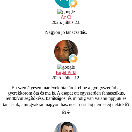
Ar Ci
2025. július 23.
Nagyon jó tanácsadás.
Birgit Pirkl
2025. július 12.
Én személyesen már évek óta járok ebbe a gyógyszertárba,
gyerekkorom óta és ma is. A csapat ott egyszerűen fantasztikus,
rendkívül segítőkész, barátságos, és mindig van valami tippjük és
tanácsuk, ami gyakran nagyon hasznos. 5 csillag nem elég nektek👍
👍⚘️