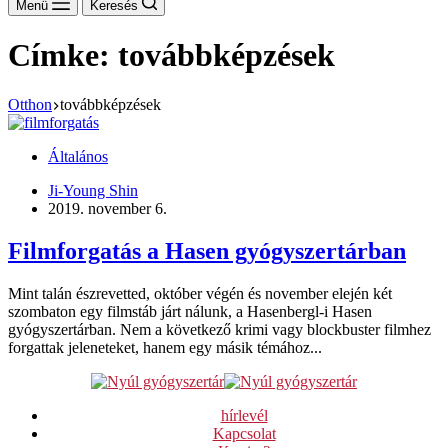
Menü
Keresés
Címke:
továbbképzések
Otthon
továbbképzések
Általános
Ji-Young Shin
2019. november 6.
Filmforgatás a Hasen gyógyszertárban
Mint talán észrevetted, október végén és november elején két
szombaton egy filmstáb járt nálunk, a Hasenbergl-i Hasen
gyógyszertárban. Nem a következő krimi vagy blockbuster filmhez
forgattak jeleneteket, hanem egy másik témához...
hírlevél
Kapcsolat