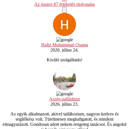
Az összes 87 értékelés elolvasása
Hafiz Muhammad Osama
2026. július 24.
Kiváló szolgáltatás!
Arzén-palládium
2026. július 23.
Az egyik alkalmazott, akivel találkoztam, nagyon kedves és
segítőkész volt. Türelmesen meghallgatott, és mindent
elmagyarázott. Gondosan adott nekem rengeteg tanácsot. És angolul