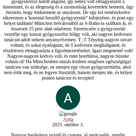
gyógyszerész tudott angolul, így nehéz volt elmagyarázni a
tüneteimet, és az idegesség és a szomorúság keveredett bennem, úgy
éreztem, hogy tönkrement az utazásom. De egy kis reménykedve
rákerestem a 'koreaiul beszélő gyógyszertár” kifejezésre, és pont egy
helyet találtam! München belvárosából az S-Bahn-ra szálltam át, és
összesen 25 perc alatt odaértem. Szerencsére a gyógyszertár
vezetője egy koreai gyógyszerész hölgy volt, aki nagyon kedvesen
tanácsot adott nekem anyanyelvemen. T_T Tényleg nagyon zavart
voltam, és sokat nyafogtam, de ő kedvesen meghallgatott, és
részletesen elmagyarázta a figyelmeztetéseket. Igazi megmentő volt!
Nagyon-nagyon kedves volt, és mint honfitársa, nagyon büszke
voltam rá! Ha Münchenben utazás közben sürgősen egészségügyi
tanácsra van szüksége, ne menjen egy olyan gyógyszertárba, ahol
nem értik meg, és ne legyen frusztrált, hanem menjen ide, és kérjen
pontos tanácsot és receptet!
Anita
2025. október 3.
Nagyon barátságos vezető és csapata, jó tanácsadás, mindig