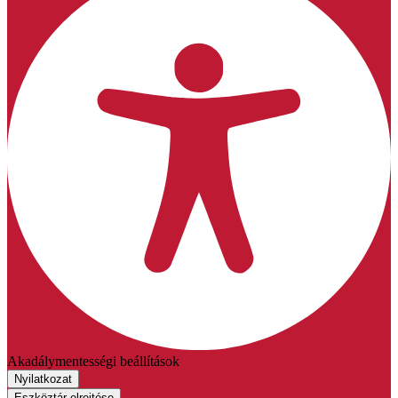
Akadálymentességi beállítások
Nyilatkozat
Eszköztár elrejtése