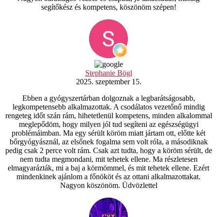
segítőkész és kompetens, köszönöm szépen!
Stephanie Bögl
2025. szeptember 15.
Ebben a gyógyszertárban dolgoznak a legbarátságosabb,
legkompetensebb alkalmazottak. A csodálatos vezetőnő mindig
rengeteg időt szán rám, hihetetlenül kompetens, minden alkalommal
meglepődöm, hogy milyen jól tud segíteni az egészségügyi
problémáimban. Ma egy sérült köröm miatt jártam ott, előtte két
bőrgyógyásznál, az elsőnek fogalma sem volt róla, a másodiknak
pedig csak 2 perce volt rám. Csak azt tudta, hogy a köröm sérült, de
nem tudta megmondani, mit tehetek ellene. Ma részletesen
elmagyarázták, mi a baj a körmömmel, és mit tehetek ellene. Ezért
mindenkinek ajánlom a főnököt és az ottani alkalmazottakat.
Nagyon köszönöm. Üdvözlettel