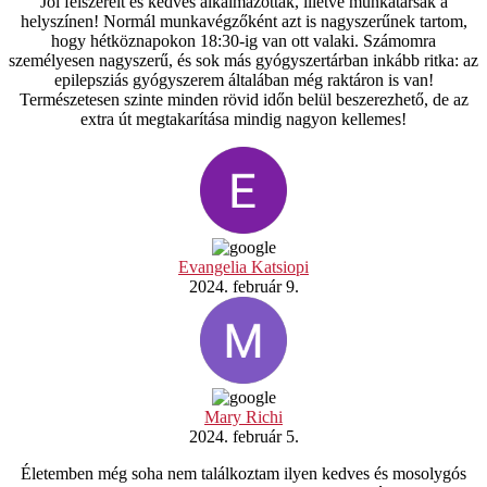
Jól felszerelt és kedves alkalmazottak, illetve munkatársak a
helyszínen! Normál munkavégzőként azt is nagyszerűnek tartom,
hogy hétköznapokon 18:30-ig van ott valaki. Számomra
személyesen nagyszerű, és sok más gyógyszertárban inkább ritka: az
epilepsziás gyógyszerem általában még raktáron is van!
Természetesen szinte minden rövid időn belül beszerezhető, de az
extra út megtakarítása mindig nagyon kellemes!
Evangelia Katsiopi
2024. február 9.
Mary Richi
2024. február 5.
Életemben még soha nem találkoztam ilyen kedves és mosolygós