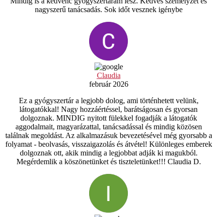
Mindig is a kedvenc gyógyszertáram lesz. Kedves személyzet és
nagyszerű tanácsadás. Sok időt vesznek igénybe
Claudia
február 2026
Ez a gyógyszertár a legjobb dolog, ami történhetett velünk,
látogatókkal! Nagy hozzáértéssel, barátságosan és gyorsan
dolgoznak. MINDIG nyitott fülekkel fogadják a látogatók
aggodalmait, magyarázattal, tanácsadással és mindig közösen
találnak megoldást. Az alkalmazásuk bevezetésével még gyorsabb a
folyamat - beolvasás, visszaigazolás és átvétel! Különleges emberek
dolgoznak ott, akik mindig a legjobbat adják ki magukból.
Megérdemlik a köszönetünket és tiszteletünket!!! Claudia D.