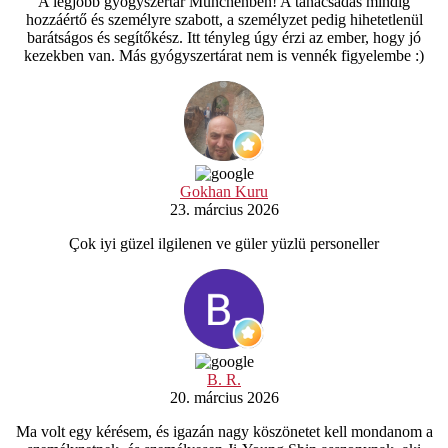
A legjobb gyógyszertár Münchenben! A tanácsadás mindig
hozzáértő és személyre szabott, a személyzet pedig hihetetlenül
barátságos és segítőkész. Itt tényleg úgy érzi az ember, hogy jó
kezekben van. Más gyógyszertárat nem is vennék figyelembe :)
Gokhan Kuru
23. március 2026
Çok iyi güzel ilgilenen ve güler yüzlü personeller
B. R.
20. március 2026
Ma volt egy kérésem, és igazán nagy köszönetet kell mondanom a