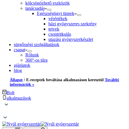
kölcsönözhető eszközök
tanácsadás
Egészségügyi tippek
vérértékek
házi gyógyszeres szekrény
tetvek
csontritkulás
utazási gyógyszerkészlet
sürgősségi szolgáltatások
csapat
Rólunk
360°-os túra
ajánlatok
blog
Állapot
/
E-receptek beváltása alkalmazáson keresztül
További
információk »
Bolt
alkalmazások