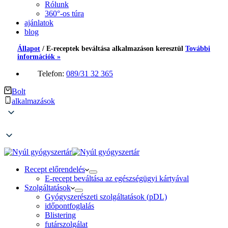
Rólunk
360°-os túra
ajánlatok
blog
Állapot
/
E-receptek beváltása alkalmazáson keresztül
További
információk »
Telefon:
089/31 32 365
Bolt
alkalmazások
Recept előrendelés
E-recept beváltása az egészségügyi kártyával
Szolgáltatások
Gyógyszerészeti szolgáltatások (pDL)
időpontfoglalás
Blistering
futárszolgálat