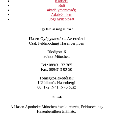
Karrier
2
Bolt
akadálymentesség
Adatvédelem
Jogi nyilatkozat
Így találsz meg minket
Hasen Gyógyszertár – Az eredeti
Csak Feldmoching-Hasenberglben
Blodigstr. 6
80933 München
Tel.: 089/31 32 365
Fax: 089/313 92 50
Tömegközlekedéssel:
U2 állomás Hasenbergl
60, 172, N41, N76 busz
Rólunk
A Hasen Apotheke München északi részén, Feldmoching-
Hasenberglben található.