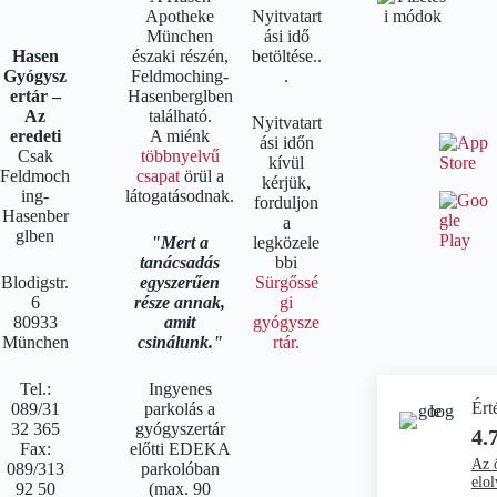
Apotheke
Nyitvatart
München
ási idő
Hasen
északi részén,
betöltése..
Gyógysz
Feldmoching-
.
ertár –
Hasenberglben
Az
található.
Nyitvatart
eredeti
A miénk
ási időn
Csak
többnyelvű
kívül
Feldmoch
csapat
örül a
kérjük,
ing-
látogatásodnak.
forduljon
Hasenber
a
glben
Mert a
legközele
tanácsadás
bbi
Blodigstr.
egyszerűen
Sürgőssé
6
része annak,
gi
80933
amit
gyógysze
München
csinálunk.
rtár.
Tel.:
Ingyenes
Ért
089/31
parkolás a
32 365
gyógyszertár
4.
Fax:
előtti EDEKA
Az ö
089/313
parkolóban
elol
92 50
(max. 90