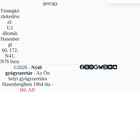
percig).
Tömegkö
zlekedéss
el:
U2
állomás
Hasenber
gl
60, 172,
N41,
N76 busz
©2026 -
Nyúl
gyógyszertár
- Az Ön
helyi gyógyszertára
Hasenberglben 1964 óta -
Hé, AI!