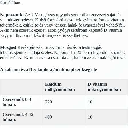
formájában.
Napozzunk!
Az UV-sugárzás ugyanis serkenti a szervezet saját D-
vitamin-termelését. Külső forrásból a csontok számára fontos vitamin
tejtermékek, csirke tojás vagy tengeri halak fogyasztásával vehető fel.
Akik nem szeretik ezeket, azok gyógyszertárban kapható D-vitamin-
vagy multivitamin-készítményeket is szedhetnek.
Mozgás!
Kerékpározás, futás, torna, úszás: a testmozgás
lehetőségeinek skálája széles. Naponta 15-20 perc elegendő az izmok
erősítéséhez. Ez nem csak a csontoknak, hanem az alaknak is jót tesz.
A kalcium és a D-vitamin ajánlott napi szükséglete
Kalcium
D-vitamin
milligrammban
mikrogrammban
Csecsemők 0-4
220
10
hónap.
Csecsemők 4-12
400
10
hónap.