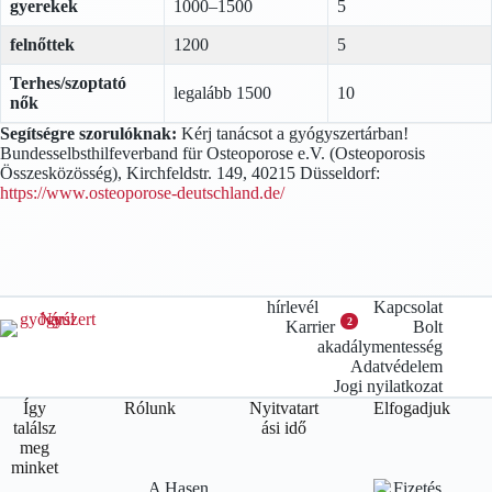
gyerekek
1000–1500
5
felnőttek
1200
5
Terhes/szoptató
legalább 1500
10
nők
Segítségre szorulóknak:
Kérj tanácsot a gyógyszertárban!
Bundesselbsthilfeverband für Osteoporose e.V. (Osteoporosis
Összesközösség), Kirchfeldstr. 149, 40215 Düsseldorf:
https://www.osteoporose-deutschland.de/
hírlevél
Kapcsolat
2
Karrier
Bolt
akadálymentesség
Adatvédelem
Jogi nyilatkozat
Így
Rólunk
Nyitvatart
Elfogadjuk
találsz
ási idő
meg
minket
A Hasen