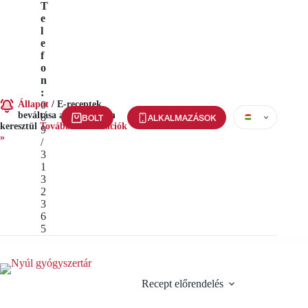
Ugrás
T
a
e
tartalomra
l
e
f
o
n
:
Állapot
0
/
E-receptek
beváltása alkalmazáson
8
BOLT
ALKALMAZÁSOK
keresztül
További információk
9
»
/
3
1
3
2
3
6
5
Recept előrendelés
Szolgál