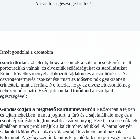
A csontok egészsége fontos!
Ismét gondolni a csontokra
csontritkulás
azt jelenti, hogy a csontok a kalciumcsökkenés miatt
porózusakká válnak, és elveszítik szilárdságukat és stabilitásukat.
Ennek következményei a fokozott fájdalom és a csonttörések. Az
ösztrogéntermelés csökkenése miatt az idősebb nők gyakrabban
érintettek, mint a férfiak. Ne feledd, hogy az elvesztett csonttömeg
nehezen pótolható. Ezért jobban kell törődnöd a csontjaid
egészségével:
Gondoskodjon a megfelelő kalciumbevitelről!
Elsősorban a tejben
és tejtermékekben, mint a joghurt, a túró és a sajt található meg ez a
csontképződéshez legfontosabb ásványi anyag. Ezért a csecsemőknek
általában nincs problémájuk a kalciumbevitelükkel. A barna kenyér,
valamint különböző hal- és zöldségfajták szintén tartalmaznak
kalciumot. A gyógyszertárakban is kapható kalcium por vagy cukorka