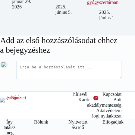
január 29.
gyógyszertárban
2026
2025.
június 5.
2025.
június 1.
Add az első hozzászólásodat ehhez
a bejegyzéshez
hírlevél
Kapcsolat
2
Karrier
Bolt
akadálymentesség
Adatvédelem
Jogi nyilatkozat
Így
Rólunk
Nyitvatart
Elfogadjuk
találsz
ási idő
meg