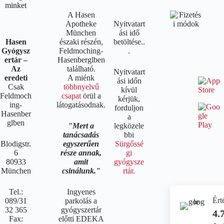
minket
A Hasen
Apotheke
Nyitvatart
München
ási idő
Hasen
északi részén,
betöltése..
Gyógysz
Feldmoching-
.
ertár –
Hasenberglben
Az
található.
Nyitvatart
eredeti
A miénk
ási időn
Csak
többnyelvű
kívül
Feldmoch
csapat
örül a
kérjük,
ing-
látogatásodnak.
forduljon
Hasenber
a
glben
Mert a
legközele
tanácsadás
bbi
Blodigstr.
egyszerűen
Sürgőssé
6
része annak,
gi
80933
amit
gyógysze
München
csinálunk.
rtár.
Tel.:
Ingyenes
Ért
089/31
parkolás a
32 365
gyógyszertár
4.
Fax:
előtti EDEKA