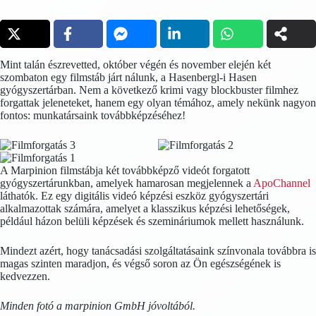
Mint talán észrevetted, október végén és november elején két
szombaton egy filmstáb járt nálunk, a Hasenbergl-i Hasen
gyógyszertárban. Nem a következő krimi vagy blockbuster filmhez
forgattak jeleneteket, hanem egy olyan témához, amely nekünk nagyon
fontos: munkatársaink továbbképzéséhez!
A Marpinion filmstábja két továbbképző videót forgatott
gyógyszertárunkban, amelyek hamarosan megjelennek a
ApoChannel
láthatók. Ez egy digitális videó képzési eszköz gyógyszertári
alkalmazottak számára, amelyet a klasszikus képzési lehetőségek,
például házon belüli képzések és szemináriumok mellett használunk.
Mindezt azért, hogy tanácsadási szolgáltatásaink színvonala továbbra is
magas szinten maradjon, és végső soron az Ön egészségének is
kedvezzen.
Minden fotó a marpinion GmbH jóvoltából.