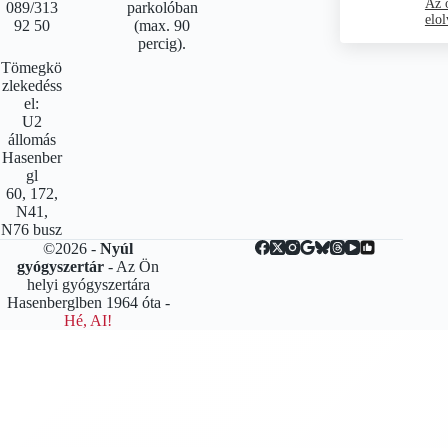
Az ö
089/313
parkolóban
elol
92 50
(max. 90
percig).
Tömegkö
zlekedéss
el:
U2
állomás
Hasenber
gl
60, 172,
N41,
N76 busz
©2026 -
Nyúl
gyógyszertár
- Az Ön
helyi gyógyszertára
Hasenberglben 1964 óta -
Hé, AI!