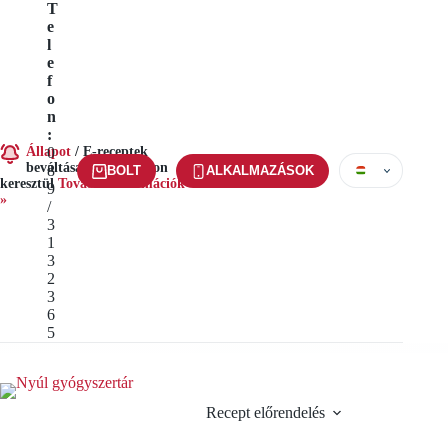
Ugrás
T
a
e
tartalomra
l
e
f
o
n
:
Állapot
0
/
E-receptek
beváltása alkalmazáson
8
BOLT
ALKALMAZÁSOK
keresztül
További információk
9
»
/
3
1
3
2
3
6
5
Recept előrendelés
Szolgál