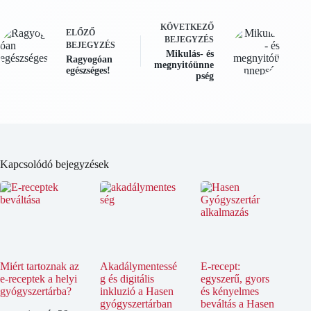
KÖVETKEZŐ
ELŐZŐ
BEJEGYZÉS
BEJEGYZÉS
Mikulás- és
Ragyogóan
megnyitóünne
egészséges!
pség
Kapcsolódó bejegyzések
Miért tartoznak az
Akadálymentessé
E-recept:
e-receptek a helyi
g és digitális
egyszerű, gyors
gyógyszertárba?
inkluzió a Hasen
és kényelmes
gyógyszertárban
beváltás a Hasen