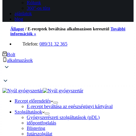
Rólunk
360°-os túra
ajánlatok
blog
Állapot
/
E-receptek beváltása alkalmazáson keresztül
További
információk »
Telefon:
089/31 32 365
Bolt
alkalmazások
Recept előrendelés
E-recept beváltása az egészségügyi kártyával
Szolgáltatások
Gyógyszerészeti szolgáltatások (pDL)
időpontfoglalás
Blistering
futárszolgálat