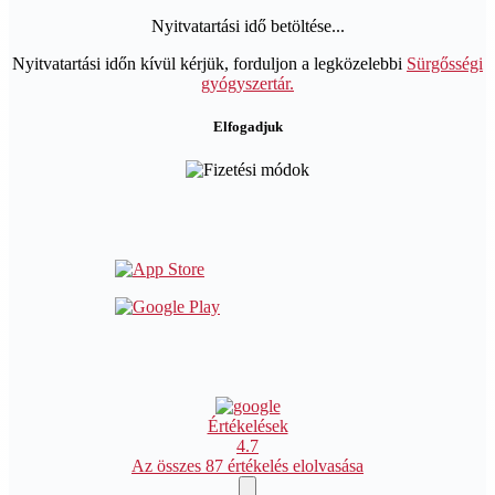
Nyitvatartási idő betöltése...
Nyitvatartási időn kívül kérjük, forduljon a legközelebbi
Sürgősségi
gyógyszertár.
Elfogadjuk
Értékelések
4.7
Az összes 87 értékelés elolvasása