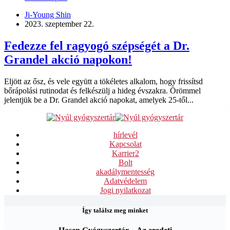
Ji-Young Shin
2023. szeptember 22.
Fedezze fel ragyogó szépségét a Dr.
Grandel akció napokon!
Eljött az ősz, és vele együtt a tökéletes alkalom, hogy frissítsd
bőrápolási rutinodat és felkészülj a hideg évszakra. Örömmel
jelentjük be a Dr. Grandel akció napokat, amelyek 25-től...
hírlevél
Kapcsolat
Karrier
2
Bolt
akadálymentesség
Adatvédelem
Jogi nyilatkozat
Így találsz meg minket