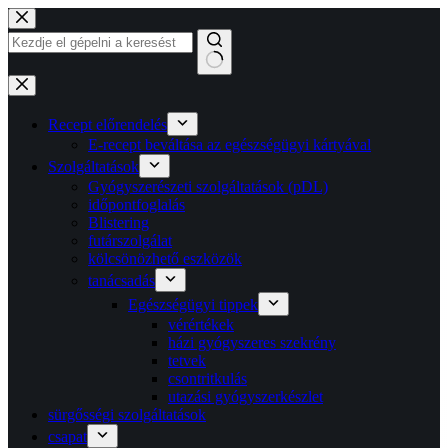
Ugrás
a
tartalomra
Nincs
találat
Recept előrendelés
E-recept beváltása az egészségügyi kártyával
Szolgáltatások
Gyógyszerészeti szolgáltatások (pDL)
időpontfoglalás
Blistering
futárszolgálat
kölcsönözhető eszközök
tanácsadás
Egészségügyi tippek
vérértékek
házi gyógyszeres szekrény
tetvek
csontritkulás
utazási gyógyszerkészlet
sürgősségi szolgáltatások
csapat