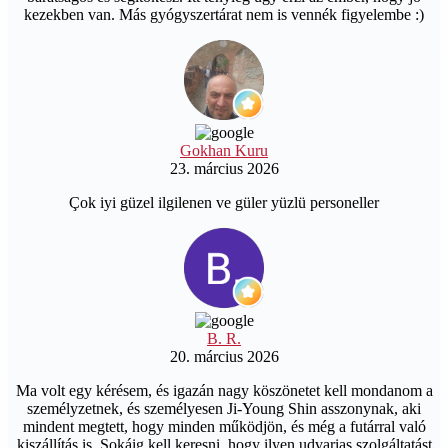
kezekben van. Más gyógyszertárat nem is vennék figyelembe :)
Gokhan Kuru
23. március 2026
Çok iyi güzel ilgilenen ve güler yüzlü personeller
B. R.
20. március 2026
Ma volt egy kérésem, és igazán nagy köszönetet kell mondanom a
személyzetnek, és személyesen Ji-Young Shin asszonynak, aki
mindent megtett, hogy minden működjön, és még a futárral való
kiszállítás is. Sokáig kell keresni, hogy ilyen udvarias szolgáltatást