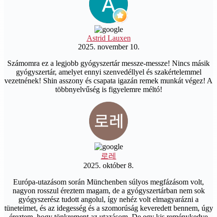
Astrid Lauxen
2025. november 10.
Számomra ez a legjobb gyógyszertár messze-messze! Nincs másik
gyógyszertár, amelyet ennyi szenvedéllyel és szakértelemmel
vezetnének! Shin asszony és csapata igazán remek munkát végez! A
többnyelvűség is figyelemre méltó!
로레
2025. október 8.
Európa-utazásom során Münchenben súlyos megfázásom volt,
nagyon rosszul éreztem magam, de a gyógyszertárban nem sok
gyógyszerész tudott angolul, így nehéz volt elmagyarázni a
tüneteimet, és az idegesség és a szomorúság keveredett bennem, úgy
éreztem, hogy tönkrement az utazásom. De egy kis reménykedve