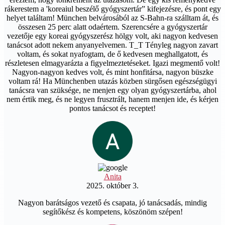
rákerestem a 'koreaiul beszélő gyógyszertár” kifejezésre, és pont egy
helyet találtam! München belvárosából az S-Bahn-ra szálltam át, és
összesen 25 perc alatt odaértem. Szerencsére a gyógyszertár
vezetője egy koreai gyógyszerész hölgy volt, aki nagyon kedvesen
tanácsot adott nekem anyanyelvemen. T_T Tényleg nagyon zavart
voltam, és sokat nyafogtam, de ő kedvesen meghallgatott, és
részletesen elmagyarázta a figyelmeztetéseket. Igazi megmentő volt!
Nagyon-nagyon kedves volt, és mint honfitársa, nagyon büszke
voltam rá! Ha Münchenben utazás közben sürgősen egészségügyi
tanácsra van szüksége, ne menjen egy olyan gyógyszertárba, ahol
nem értik meg, és ne legyen frusztrált, hanem menjen ide, és kérjen
pontos tanácsot és receptet!
Anita
2025. október 3.
Nagyon barátságos vezető és csapata, jó tanácsadás, mindig
segítőkész és kompetens, köszönöm szépen!