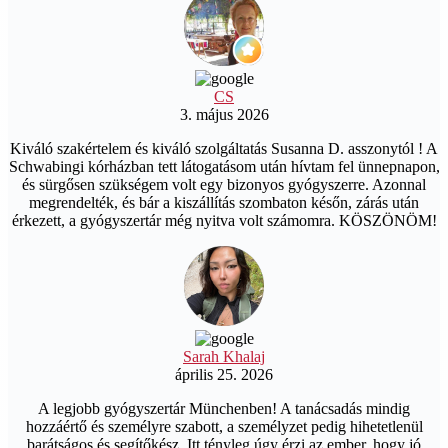
CS
3. május 2026
Kiváló szakértelem és kiváló szolgáltatás Susanna D. asszonytól ! A
Schwabingi kórházban tett látogatásom után hívtam fel ünnepnapon,
és sürgősen szükségem volt egy bizonyos gyógyszerre. Azonnal
megrendelték, és bár a kiszállítás szombaton későn, zárás után
érkezett, a gyógyszertár még nyitva volt számomra. KÖSZÖNÖM!
Sarah Khalaj
április 25. 2026
A legjobb gyógyszertár Münchenben! A tanácsadás mindig
hozzáértő és személyre szabott, a személyzet pedig hihetetlenül
barátságos és segítőkész. Itt tényleg úgy érzi az ember, hogy jó