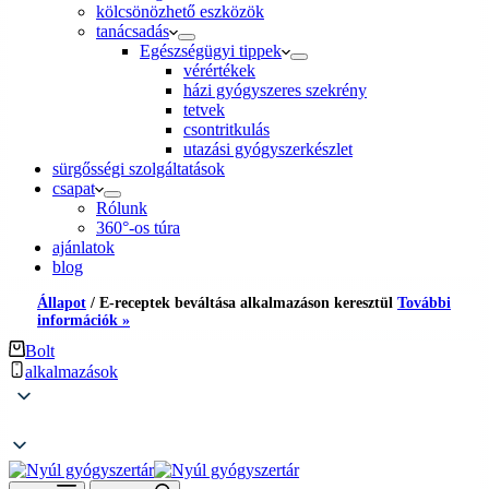
kölcsönözhető eszközök
tanácsadás
Egészségügyi tippek
vérértékek
házi gyógyszeres szekrény
tetvek
csontritkulás
utazási gyógyszerkészlet
sürgősségi szolgáltatások
csapat
Rólunk
360°-os túra
ajánlatok
blog
Állapot
/
E-receptek beváltása alkalmazáson keresztül
További
információk »
Bolt
alkalmazások