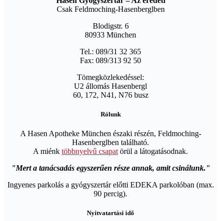
Hasen Gyógyszertár – Az eredeti
Csak Feldmoching-Hasenberglben
Blodigstr. 6
80933 München
Tel.: 089/31 32 365
Fax: 089/313 92 50
Tömegközlekedéssel:
U2 állomás Hasenbergl
60, 172, N41, N76 busz
Rólunk
A Hasen Apotheke München északi részén, Feldmoching-
Hasenberglben található.
A miénk
többnyelvű csapat
örül a látogatásodnak.
Mert a tanácsadás egyszerűen része annak, amit csinálunk.
Ingyenes parkolás a gyógyszertár előtti EDEKA parkolóban (max.
90 percig).
Nyitvatartási idő