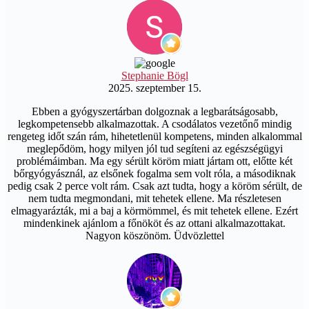
Stephanie Bögl
2025. szeptember 15.
Ebben a gyógyszertárban dolgoznak a legbarátságosabb,
legkompetensebb alkalmazottak. A csodálatos vezetőnő mindig
rengeteg időt szán rám, hihetetlenül kompetens, minden alkalommal
meglepődöm, hogy milyen jól tud segíteni az egészségügyi
problémáimban. Ma egy sérült köröm miatt jártam ott, előtte két
bőrgyógyásznál, az elsőnek fogalma sem volt róla, a másodiknak
pedig csak 2 perce volt rám. Csak azt tudta, hogy a köröm sérült, de
nem tudta megmondani, mit tehetek ellene. Ma részletesen
elmagyarázták, mi a baj a körmömmel, és mit tehetek ellene. Ezért
mindenkinek ajánlom a főnököt és az ottani alkalmazottakat.
Nagyon köszönöm. Üdvözlettel