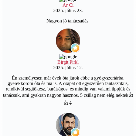
Ar Ci
2025. július 23.
Nagyon jó tanácsadás.
Birgit Pirkl
2025. július 12.
Én személyesen már évek óta járok ebbe a gyógyszertárba,
gyerekkorom óta és ma is. A csapat ott egyszerűen fantasztikus,
rendkívül segítőkész, barátságos, és mindig van valami tippjük és
tanácsuk, ami gyakran nagyon hasznos. 5 csillag nem elég nektek👍
👍⚘️