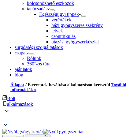
kölcsönözhető eszközök
tanácsadás
Egészségügyi tippek
vérértékek
házi gyógyszeres szekrény
tetvek
csontritkulás
utazási gyógyszerkészlet
sürgősségi szolgáltatások
csapat
Rólunk
360°-os túra
ajánlatok
blog
Állapot
/
E-receptek beváltása alkalmazáson keresztül
További
információk »
Bolt
alkalmazások