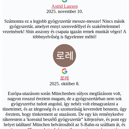
Astrid Lauxen
2025. november 10.
Számomra ez a legjobb gyógyszertár messze-messze! Nincs másik
gyógyszertár, amelyet ennyi szenvedéllyel és szakértelemmel
vezetnének! Shin asszony és csapata igazán remek munkát végez! A
többnyelvűség is figyelemre méltó!
로레
2025. október 8.
Európa-utazásom során Münchenben súlyos megfázásom volt,
nagyon rosszul éreztem magam, de a gyógyszertárban nem sok
gyógyszerész tudott angolul, így nehéz volt elmagyarázni a
tüneteimet, és az idegesség és a szomorúság keveredett bennem, úgy
éreztem, hogy tönkrement az utazásom. De egy kis reménykedve
rákerestem a 'koreaiul beszélő gyógyszertár” kifejezésre, és pont egy
helyet találtam! München belvárosából az S-Bahn-ra szálltam át, és