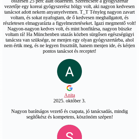
összesen 25 perc alatt odaértem. Szerencsére a gyógyszertár
vezetője egy koreai gyógyszerész hölgy volt, aki nagyon kedvesen
tanácsot adott nekem anyanyelvemen. T_T Tényleg nagyon zavart
voltam, és sokat nyafogtam, de ő kedvesen meghallgatott, és
részletesen elmagyarázta a figyelmeztetéseket. Igazi megmentő volt!
Nagyon-nagyon kedves volt, és mint honfitársa, nagyon büszke
voltam rá! Ha Münchenben utazás közben sürgősen egészségügyi
tanácsra van szüksége, ne menjen egy olyan gyógyszertárba, ahol
nem értik meg, és ne legyen frusztrált, hanem menjen ide, és kérjen
pontos tanácsot és receptet!
Anita
2025. október 3.
Nagyon barátságos vezető és csapata, jó tanácsadás, mindig
segítőkész és kompetens, köszönöm szépen!