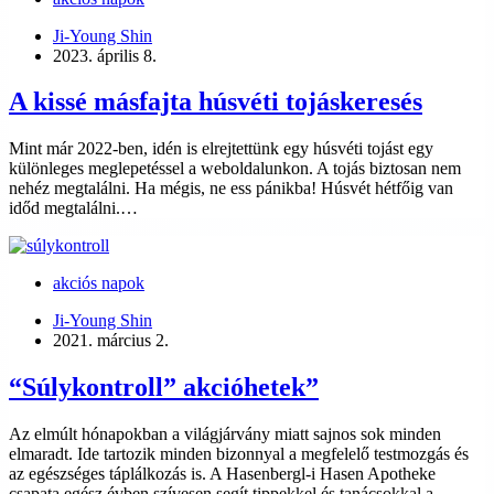
Ji-Young Shin
2023. április 8.
A kissé másfajta húsvéti tojáskeresés
Mint már 2022-ben, idén is elrejtettünk egy húsvéti tojást egy
különleges meglepetéssel a weboldalunkon. A tojás biztosan nem
nehéz megtalálni. Ha mégis, ne ess pánikba! Húsvét hétfőig van
időd megtalálni.…
akciós napok
Ji-Young Shin
2021. március 2.
“Súlykontroll” akcióhetek”
Az elmúlt hónapokban a világjárvány miatt sajnos sok minden
elmaradt. Ide tartozik minden bizonnyal a megfelelő testmozgás és
az egészséges táplálkozás is. A Hasenbergl-i Hasen Apotheke
csapata egész évben szívesen segít tippekkel és tanácsokkal a...