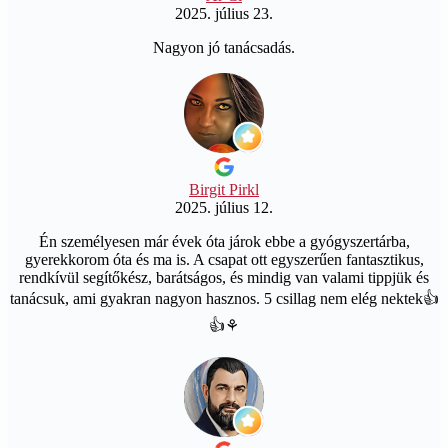
2025. július 23.
Nagyon jó tanácsadás.
Birgit Pirkl
2025. július 12.
Én személyesen már évek óta járok ebbe a gyógyszertárba,
gyerekkorom óta és ma is. A csapat ott egyszerűen fantasztikus,
rendkívül segítőkész, barátságos, és mindig van valami tippjük és
tanácsuk, ami gyakran nagyon hasznos. 5 csillag nem elég nektek👍
👍⚘️