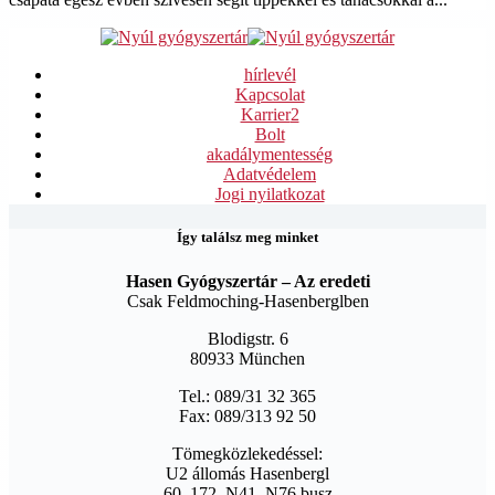
hírlevél
Kapcsolat
Karrier
2
Bolt
akadálymentesség
Adatvédelem
Jogi nyilatkozat
Így találsz meg minket
Hasen Gyógyszertár – Az eredeti
Csak Feldmoching-Hasenberglben
Blodigstr. 6
80933 München
Tel.: 089/31 32 365
Fax: 089/313 92 50
Tömegközlekedéssel:
U2 állomás Hasenbergl
60, 172, N41, N76 busz