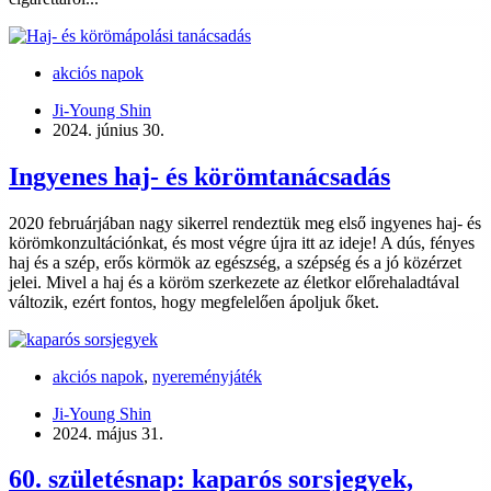
akciós napok
Ji-Young Shin
2024. június 30.
Ingyenes haj- és körömtanácsadás
2020 februárjában nagy sikerrel rendeztük meg első ingyenes haj- és
körömkonzultációnkat, és most végre újra itt az ideje! A dús, fényes
haj és a szép, erős körmök az egészség, a szépség és a jó közérzet
jelei. Mivel a haj és a köröm szerkezete az életkor előrehaladtával
változik, ezért fontos, hogy megfelelően ápoljuk őket.
akciós napok
,
nyereményjáték
Ji-Young Shin
2024. május 31.
60. születésnap: kaparós sorsjegyek,