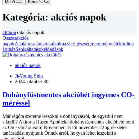
Menü
Keresés
Kategória:
akciós napok
Otthon
akciós napok
Összes
akciós
napok
Általános
ajánlatok
alkalmazás
Egészség
nyereményjáték
online
áruház
Szolgáltatások
előadások
akciós napok
Ji-Young Shin
2024. október 30.
Dohányfüstmentes akcióhét ingyenes CO-
méréssel
Már régóta szeretne leszokni a dohányzásról, de egyedül nem
sikerül? Akkor a Hasen Apotheke dohányzásmentes akcióhete pont
az Ön számára való! November 18-tól november 22-ig részletes
tanácsadást nyújtunk Önnek arról, hogyan lehet leszokni a
cigarettáról...