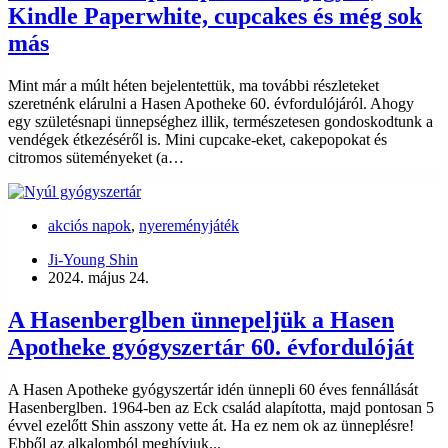
Kindle Paperwhite, cupcakes és még sok
más
Mint már a múlt héten bejelentettük, ma további részleteket
szeretnénk elárulni a Hasen Apotheke 60. évfordulójáról. Ahogy
egy születésnapi ünnepséghez illik, természetesen gondoskodtunk a
vendégek étkezéséről is. Mini cupcake-eket, cakepopokat és
citromos süteményeket (a…
akciós napok
,
nyereményjáték
Ji-Young Shin
2024. május 24.
A Hasenberglben ünnepeljük a Hasen
Apotheke gyógyszertár 60. évfordulóját
A Hasen Apotheke gyógyszertár idén ünnepli 60 éves fennállását
Hasenberglben. 1964-ben az Eck család alapította, majd pontosan 5
évvel ezelőtt Shin asszony vette át. Ha ez nem ok az ünneplésre!
Ebből az alkalomból meghívjuk...