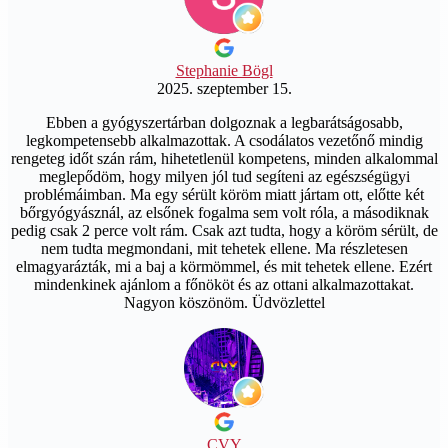
Stephanie Bögl
2025. szeptember 15.
Ebben a gyógyszertárban dolgoznak a legbarátságosabb,
legkompetensebb alkalmazottak. A csodálatos vezetőnő mindig
rengeteg időt szán rám, hihetetlenül kompetens, minden alkalommal
meglepődöm, hogy milyen jól tud segíteni az egészségügyi
problémáimban. Ma egy sérült köröm miatt jártam ott, előtte két
bőrgyógyásznál, az elsőnek fogalma sem volt róla, a másodiknak
pedig csak 2 perce volt rám. Csak azt tudta, hogy a köröm sérült, de
nem tudta megmondani, mit tehetek ellene. Ma részletesen
elmagyarázták, mi a baj a körmömmel, és mit tehetek ellene. Ezért
mindenkinek ajánlom a főnököt és az ottani alkalmazottakat.
Nagyon köszönöm. Üdvözlettel
CVY