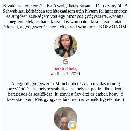
Kiváló szakértelem és kiváló szolgáltatás Susanna D. asszonytól ! A
Schwabingi kórházban tett látogatásom után hívtam fel ünnepnapon,
és sürgősen szükségem volt egy bizonyos gyógyszerre. Azonnal
megrendelték, és bár a kiszállítás szombaton későn, zárás után
érkezett, a gyógyszertár még nyitva volt számomra. KÖSZÖNÖM!
Sarah Khalaj
április 25. 2026
A legjobb gyógyszertár Münchenben! A tanácsadás mindig
hozzáértő és személyre szabott, a személyzet pedig hihetetlenül
barátságos és segítőkész. Itt tényleg úgy érzi az ember, hogy jó
kezekben van. Más gyógyszertárat nem is vennék figyelembe :)