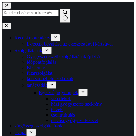
Ugrás
a
tartalomra
Nincs
találat
Recept előrendelés
E-recept beváltása az egészségügyi kártyával
Szolgáltatások
Gyógyszerészeti szolgáltatások (pDL)
időpontfoglalás
Blistering
futárszolgálat
kölcsönözhető eszközök
tanácsadás
Egészségügyi tippek
vérértékek
házi gyógyszeres szekrény
tetvek
csontritkulás
utazási gyógyszerkészlet
sürgősségi szolgáltatások
csapat