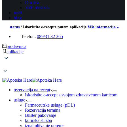
O nama
360° obilazak
nudi
blog
status
/
Iskoristite e-recepte putem aplikacije
Više informacija »
Telefon:
089/31 32 365
prodavnica
aplikacije
rezervacija na recept
Iskoristite e-recept s svojom zdravstvenom karticom
usluge
Farmaceutske usluge (pDL)
Rezervacija termina
Blister pakovanje
kurirska služba
iznajmljivanje opreme