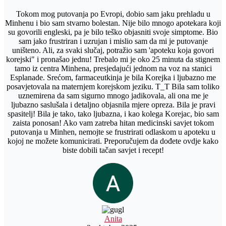
Tokom mog putovanja po Evropi, dobio sam jaku prehladu u
Minhenu i bio sam stvarno bolestan. Nije bilo mnogo apotekara koji
su govorili engleski, pa je bilo teško objasniti svoje simptome. Bio
sam jako frustriran i uzrujan i mislio sam da mi je putovanje
uništeno. Ali, za svaki slučaj, potražio sam 'apoteku koja govori
korejski" i pronašao jednu! Trebalo mi je oko 25 minuta da stignem
tamo iz centra Minhena, presjedajući jednom na voz na stanici
Esplanade. Srećom, farmaceutkinja je bila Korejka i ljubazno me
posavjetovala na maternjem korejskom jeziku. T_T Bila sam toliko
uznemirena da sam sigurno mnogo jadikovala, ali ona me je
ljubazno saslušala i detaljno objasnila mjere opreza. Bila je pravi
spasitelj! Bila je tako, tako ljubazna, i kao kolega Korejac, bio sam
zaista ponosan! Ako vam zatreba hitan medicinski savjet tokom
putovanja u Minhen, nemojte se frustrirati odlaskom u apoteku u
kojoj ne možete komunicirati. Preporučujem da dođete ovdje kako
biste dobili tačan savjet i recept!
Anita