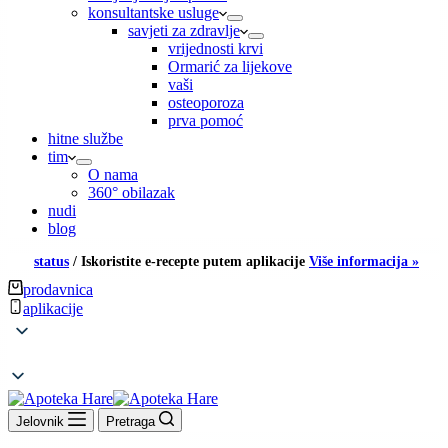
konsultantske usluge
savjeti za zdravlje
vrijednosti krvi
Ormarić za lijekove
vaši
osteoporoza
prva pomoć
hitne službe
tim
O nama
360° obilazak
nudi
blog
status
/
Iskoristite e-recepte putem aplikacije
Više informacija »
prodavnica
aplikacije
Jelovnik
Pretraga