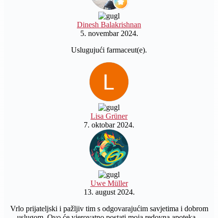
Dinesh Balakrishnan
5. novembar 2024.
Uslugujući farmaceut(e).
Lisa Grüner
7. oktobar 2024.
Uwe Müller
13. august 2024.
Vrlo prijateljski i pažljiv tim s odgovarajućim savjetima i dobrom
uslugom. Ovo će vjerovatno postati moja redovna apoteka...