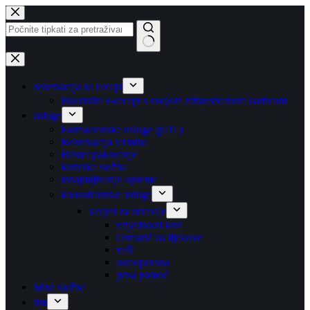
Preskoči
na
sadržaj
Nema
rezultata
rezervacija na recept
Iskoristite e-recept s svojom zdravstvenom karticom
usluge
Farmaceutske usluge (pDL)
Rezervacija termina
Blister pakovanje
kurirska služba
iznajmljivanje opreme
konsultantske usluge
savjeti za zdravlje
vrijednosti krvi
Ormarić za lijekove
vaši
osteoporoza
prva pomoć
hitne službe
tim