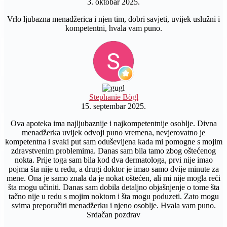
3. oktobar 2025.
Vrlo ljubazna menadžerica i njen tim, dobri savjeti, uvijek uslužni i
kompetentni, hvala vam puno.
Stephanie Bögl
15. septembar 2025.
Ova apoteka ima najljubaznije i najkompetentnije osoblje. Divna
menadžerka uvijek odvoji puno vremena, nevjerovatno je
kompetentna i svaki put sam oduševljena kada mi pomogne s mojim
zdravstvenim problemima. Danas sam bila tamo zbog oštećenog
nokta. Prije toga sam bila kod dva dermatologa, prvi nije imao
pojma šta nije u redu, a drugi doktor je imao samo dvije minute za
mene. Ona je samo znala da je nokat oštećen, ali mi nije mogla reći
šta mogu učiniti. Danas sam dobila detaljno objašnjenje o tome šta
tačno nije u redu s mojim noktom i šta mogu poduzeti. Zato mogu
svima preporučiti menadžerku i njeno osoblje. Hvala vam puno.
Srdačan pozdrav