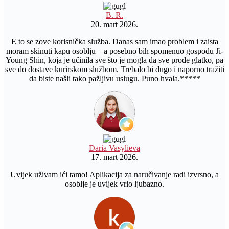
B. R.
20. mart 2026.
E to se zove korisnička služba. Danas sam imao problem i zaista
moram skinuti kapu osoblju – a posebno bih spomenuo gospođu Ji-
Young Shin, koja je učinila sve što je mogla da sve prođe glatko, pa
sve do dostave kurirskom službom. Trebalo bi dugo i naporno tražiti
da biste našli tako pažljivu uslugu. Puno hvala.*****
Daria Vasylieva
17. mart 2026.
Uvijek uživam ići tamo! Aplikacija za naručivanje radi izvrsno, a
osoblje je uvijek vrlo ljubazno.