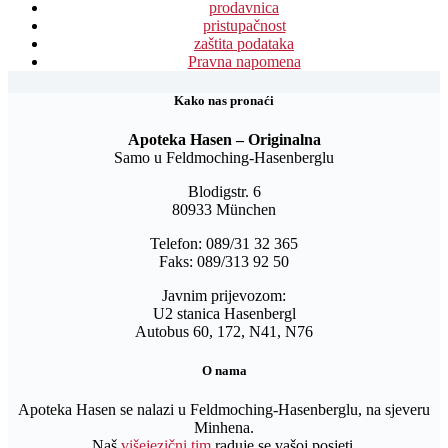
prodavnica
pristupačnost
zaštita podataka
Pravna napomena
Kako nas pronaći
Apoteka Hasen – Originalna
Samo u Feldmoching-Hasenberglu
Blodigstr. 6
80933 München
Telefon: 089/31 32 365
Faks: 089/313 92 50
Javnim prijevozom:
U2 stanica Hasenbergl
Autobus 60, 172, N41, N76
O nama
Apoteka Hasen se nalazi u Feldmoching-Hasenberglu, na sjeveru
Minhena.
Naš
višejezični tim
raduje se vašoj posjeti.