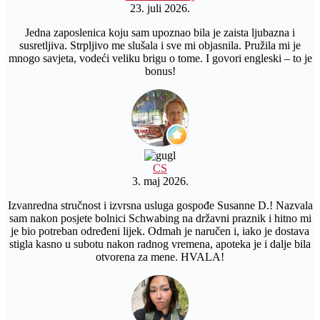
23. juli 2026.
Jedna zaposlenica koju sam upoznao bila je zaista ljubazna i
susretljiva. Strpljivo me slušala i sve mi objasnila. Pružila mi je
mnogo savjeta, vodeći veliku brigu o tome. I govori engleski – to je
bonus!
CS
3. maj 2026.
Izvanredna stručnost i izvrsna usluga gospođe Susanne D.! Nazvala
sam nakon posjete bolnici Schwabing na državni praznik i hitno mi
je bio potreban određeni lijek. Odmah je naručen i, iako je dostava
stigla kasno u subotu nakon radnog vremena, apoteka je i dalje bila
otvorena za mene. HVALA!