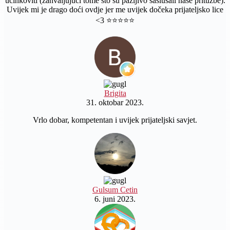
učinkoviti (zahvaljujući tome što su pažljivo saslušali naše pritužbe).
Uvijek mi je drago doći ovdje jer me uvijek dočeka prijateljsko lice
<3 ⭐️⭐️⭐️⭐️⭐️
Brigita
31. oktobar 2023.
Vrlo dobar, kompetentan i uvijek prijateljski savjet.
Gulsum Cetin
6. juni 2023.