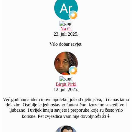
Na Ci
23. juli 2025.
Vrlo dobar savjet.
Birgit Pirkl
12. juli 2025.
Već godinama idem u ovu apoteku, još od djetinjstva, i i danas tamo
dolazim. Osoblje je jednostavno fantastično, izuzetno susretljivo i
ljubazno, i uvijek imaju savjete i preporuke koje su često vrlo
korisne. Pet zvjezdica vam nije dovoljno👍👍⚘️