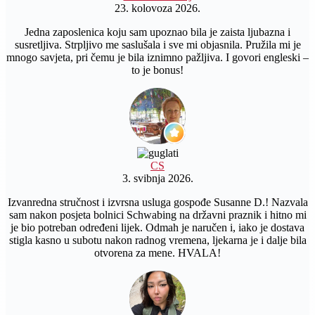
23. kolovoza 2026.
Jedna zaposlenica koju sam upoznao bila je zaista ljubazna i
susretljiva. Strpljivo me saslušala i sve mi objasnila. Pružila mi je
mnogo savjeta, pri čemu je bila iznimno pažljiva. I govori engleski –
to je bonus!
CS
3. svibnja 2026.
Izvanredna stručnost i izvrsna usluga gospođe Susanne D.! Nazvala
sam nakon posjeta bolnici Schwabing na državni praznik i hitno mi
je bio potreban određeni lijek. Odmah je naručen i, iako je dostava
stigla kasno u subotu nakon radnog vremena, ljekarna je i dalje bila
otvorena za mene. HVALA!