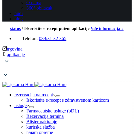
O nama
360° obilazak
nudi
blog
status
/
Iskoristite e-recept putem aplikacije
Više informacija »
Telefon:
089/31 32 365
trgovina
aplikacije
rezervacija na recept
Iskoristite e-recept s zdravstvenom karticom
usluge
Farmaceutske usluge (pDL)
Rezervacija termina
Blister pakiranje
kurirska služba
najam opreme