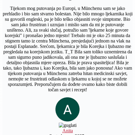
Tijekom mog putovanja po Europi, u Münchenu sam se jako
prehladio i bio sam stvarno bolestan. Nije bilo mnogo ljekarnika koji
su govorili engleski, pa je bilo teško objasniti svoje simptome. Bio
sam jako frustriran i uzrujan i mislio sam da mi je putovanje
uništeno. Ali, za svaki slučaj, potražio sam 'ljekarne koje govore
korejski" i pronašao jedno mjesto! Trebalo mi je oko 25 minuta da
stignem tamo iz centra Münchena, presjedajući jednom na vlak na
postaji Esplanade. Srećom, ljekarnica je bila Korejka i ljubazno me
pregledala na korejskom jeziku. T_T Bila sam toliko uznemirena da
sam sigurno puno jadikovala, ali ona me je ljubazno saslušala i
detaljno objasnila mjere opreza. Bila je prava spasiteljica! Bila je
tako, tako ljubazna i, kao Korejka, bila sam jako ponosna! Ako vam
tijekom putovanja u Münchenu zatreba hitan medicinski savjet,
nemojte se frustrirati odlaskom u ljekarnu u kojoj se ne možete
sporazumjeti. Preporučujem da dođete ovamo kako biste dobili
točan savjet i recept!
Anita