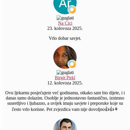
Na Cici
23. kolovoza 2025.
Vrlo dobar savjet.
Birgit Pirkl
12. kolovoza 2025.
Ovu ljekarnu posjećujem već godinama, otkako sam bio dijete, i i
danas tamo dolazim. Osoblje je jednostavno fantastično, iznimno
susretljivo i ljubazno, a uvijek imaju savjete i preporuke koje su
često vrlo korisne. Pet zvjezdica vam nije dovoljno👍👍⚘️