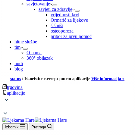
savjetovanje
savjeti za zdravlje
vrijednosti krvi
Ormarić za lijekove
šišmiši
osteoporoza
pribor za prvu pomoć
hitne službe
tim
O nama
360° obilazak
nudi
blog
status
/
Iskoristite e-recept putem aplikacije
Više informacija »
trgovina
aplikacije
Izbornik
Pretraga