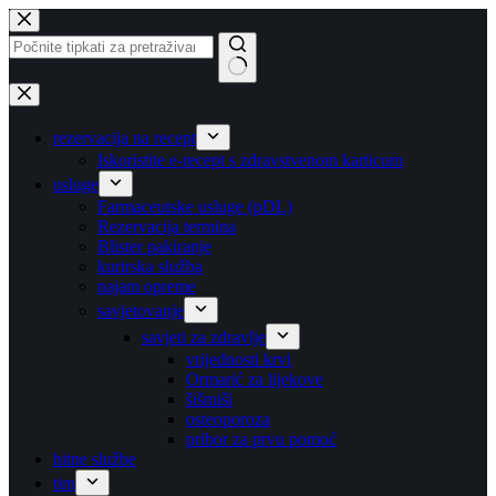
Preskoči
na
sadržaj
Nema
rezultata.
rezervacija na recept
Iskoristite e-recept s zdravstvenom karticom
usluge
Farmaceutske usluge (pDL)
Rezervacija termina
Blister pakiranje
kurirska služba
najam opreme
savjetovanje
savjeti za zdravlje
vrijednosti krvi
Ormarić za lijekove
šišmiši
osteoporoza
pribor za prvu pomoć
hitne službe
tim