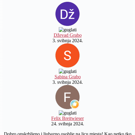
Dževad Grabo
3. svibnja 2024.
Sabina Grabo
3. svibnja 2024.
Felix Breitwieser
24. svibnja 2024.
Dobro opskrbljeno i ljubazno osoblje na licu mjesta! Kao netko tko