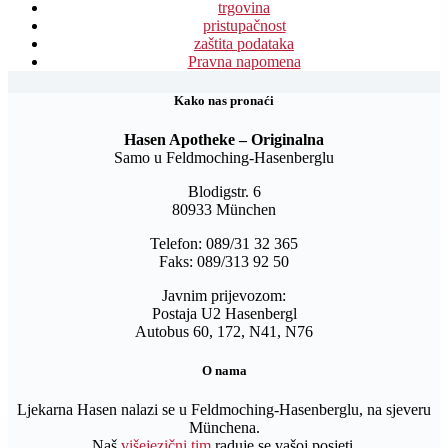
trgovina
pristupačnost
zaštita podataka
Pravna napomena
Kako nas pronaći
Hasen Apotheke – Originalna
Samo u Feldmoching-Hasenberglu
Blodigstr. 6
80933 München
Telefon: 089/31 32 365
Faks: 089/313 92 50
Javnim prijevozom:
Postaja U2 Hasenbergl
Autobus 60, 172, N41, N76
O nama
Ljekarna Hasen nalazi se u Feldmoching-Hasenberglu, na sjeveru
Münchena.
Naš
višejezični tim
raduje se vašoj posjeti.