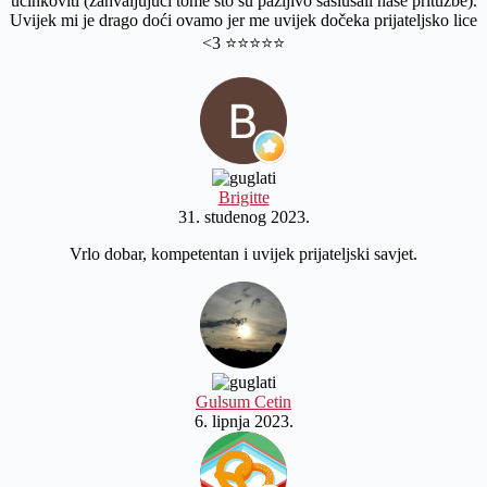
učinkoviti (zahvaljujući tome što su pažljivo saslušali naše pritužbe).
Uvijek mi je drago doći ovamo jer me uvijek dočeka prijateljsko lice
<3 ⭐️⭐️⭐️⭐️⭐️
Brigitte
31. studenog 2023.
Vrlo dobar, kompetentan i uvijek prijateljski savjet.
Gulsum Cetin
6. lipnja 2023.