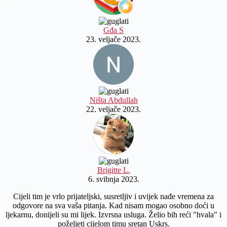
Gđa S
23. veljače 2023.
Ništa Abdullah
22. veljače 2023.
Brigitte L.
6. svibnja 2023.
Cijeli tim je vrlo prijateljski, susretljiv i uvijek nađe vremena za
odgovore na sva vaša pitanja. Kad nisam mogao osobno doći u
ljekarnu, donijeli su mi lijek. Izvrsna usluga. Želio bih reći "hvala" i
poželjeti cijelom timu sretan Uskrs.