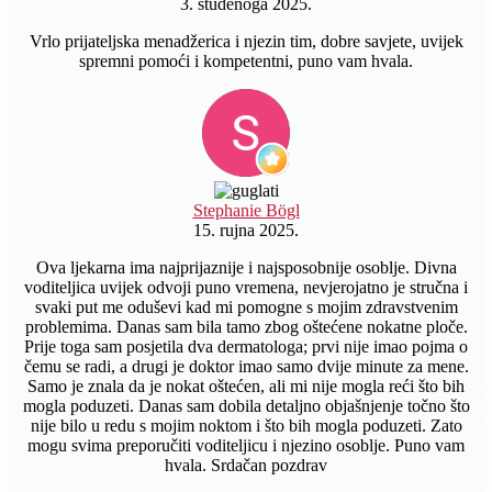
3. studenoga 2025.
Vrlo prijateljska menadžerica i njezin tim, dobre savjete, uvijek
spremni pomoći i kompetentni, puno vam hvala.
Stephanie Bögl
15. rujna 2025.
Ova ljekarna ima najprijaznije i najsposobnije osoblje. Divna
voditeljica uvijek odvoji puno vremena, nevjerojatno je stručna i
svaki put me oduševi kad mi pomogne s mojim zdravstvenim
problemima. Danas sam bila tamo zbog oštećene nokatne ploče.
Prije toga sam posjetila dva dermatologa; prvi nije imao pojma o
čemu se radi, a drugi je doktor imao samo dvije minute za mene.
Samo je znala da je nokat oštećen, ali mi nije mogla reći što bih
mogla poduzeti. Danas sam dobila detaljno objašnjenje točno što
nije bilo u redu s mojim noktom i što bih mogla poduzeti. Zato
mogu svima preporučiti voditeljicu i njezino osoblje. Puno vam
hvala. Srdačan pozdrav