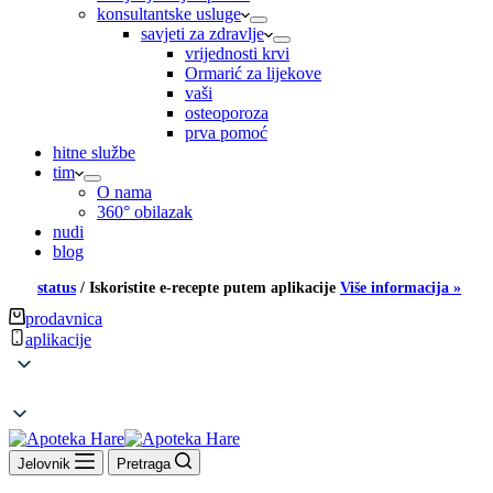
konsultantske usluge
savjeti za zdravlje
vrijednosti krvi
Ormarić za lijekove
vaši
osteoporoza
prva pomoć
hitne službe
tim
O nama
360° obilazak
nudi
blog
status
/
Iskoristite e-recepte putem aplikacije
Više informacija »
prodavnica
aplikacije
Jelovnik
Pretraga