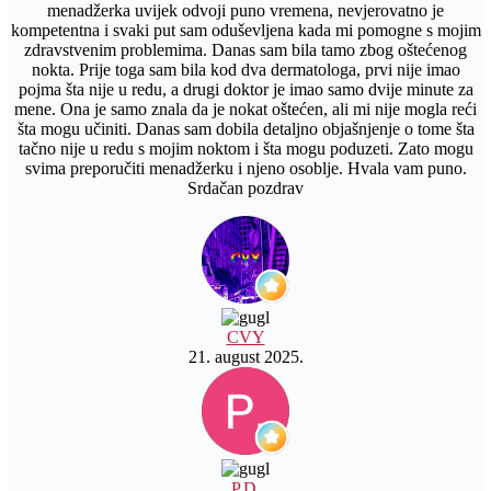
menadžerka uvijek odvoji puno vremena, nevjerovatno je
kompetentna i svaki put sam oduševljena kada mi pomogne s mojim
zdravstvenim problemima. Danas sam bila tamo zbog oštećenog
nokta. Prije toga sam bila kod dva dermatologa, prvi nije imao
pojma šta nije u redu, a drugi doktor je imao samo dvije minute za
mene. Ona je samo znala da je nokat oštećen, ali mi nije mogla reći
šta mogu učiniti. Danas sam dobila detaljno objašnjenje o tome šta
tačno nije u redu s mojim noktom i šta mogu poduzeti. Zato mogu
svima preporučiti menadžerku i njeno osoblje. Hvala vam puno.
Srdačan pozdrav
CVY
21. august 2025.
P.D.