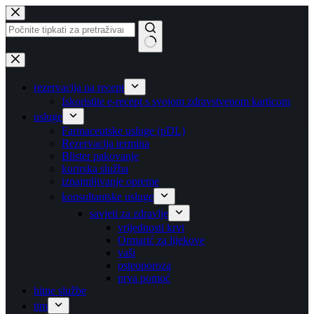
Preskoči
na
sadržaj
Nema
rezultata
rezervacija na recept
Iskoristite e-recept s svojom zdravstvenom karticom
usluge
Farmaceutske usluge (pDL)
Rezervacija termina
Blister pakovanje
kurirska služba
iznajmljivanje opreme
konsultantske usluge
savjeti za zdravlje
vrijednosti krvi
Ormarić za lijekove
vaši
osteoporoza
prva pomoć
hitne službe
tim