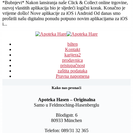
*Bubnjevi* Nakon lansiranja naše Click & Collect online trgovine,
razvoj vlastitih aplikacija bio je sljedeći logični korak. Konačno je
vrijeme došlo! Nove aplikacije za iOS i Android Od danas smo
proširili našu digitalnu ponudu potpuno novim aplikacijama za iOS
i...
bilten
Kontakt
karijera
2
prodavnica
pristupačnost
zaštita podataka
Pravna napomena
Kako nas pronaći
Apoteka Hasen – Originalna
Samo u Feldmoching-Hasenberglu
Blodigstr. 6
80933 München
Telefon: 089/31 32 365