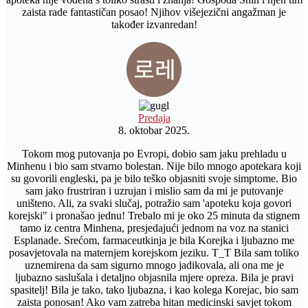
zaista rade fantastičan posao! Njihov višejezični angažman je
također izvanredan!
Predaja
8. oktobar 2025.
Tokom mog putovanja po Evropi, dobio sam jaku prehladu u
Minhenu i bio sam stvarno bolestan. Nije bilo mnogo apotekara koji
su govorili engleski, pa je bilo teško objasniti svoje simptome. Bio
sam jako frustriran i uzrujan i mislio sam da mi je putovanje
uništeno. Ali, za svaki slučaj, potražio sam 'apoteku koja govori
korejski" i pronašao jednu! Trebalo mi je oko 25 minuta da stignem
tamo iz centra Minhena, presjedajući jednom na voz na stanici
Esplanade. Srećom, farmaceutkinja je bila Korejka i ljubazno me
posavjetovala na maternjem korejskom jeziku. T_T Bila sam toliko
uznemirena da sam sigurno mnogo jadikovala, ali ona me je
ljubazno saslušala i detaljno objasnila mjere opreza. Bila je pravi
spasitelj! Bila je tako, tako ljubazna, i kao kolega Korejac, bio sam
zaista ponosan! Ako vam zatreba hitan medicinski savjet tokom