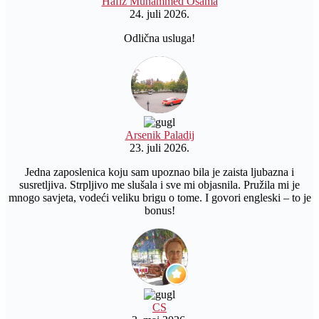
Hafiz Muhammed Osama
24. juli 2026.
Odlična usluga!
Arsenik Paladij
23. juli 2026.
Jedna zaposlenica koju sam upoznao bila je zaista ljubazna i
susretljiva. Strpljivo me slušala i sve mi objasnila. Pružila mi je
mnogo savjeta, vodeći veliku brigu o tome. I govori engleski – to je
bonus!
CS