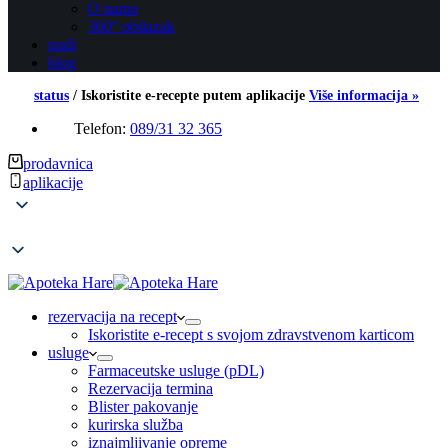
O nama
360° obilazak
nudi
blog
status
/
Iskoristite e-recepte putem aplikacije
Više informacija »
Telefon:
089/31 32 365
prodavnica
aplikacije
rezervacija na recept
Iskoristite e-recept s svojom zdravstvenom karticom
usluge
Farmaceutske usluge (pDL)
Rezervacija termina
Blister pakovanje
kurirska služba
iznajmljivanje opreme