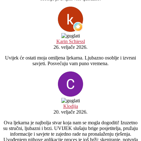
Karin Schiessl
26. veljače 2026.
Uvijek će ostati moja omiljena ljekarna. Ljubazno osoblje i izvrsni
savjeti. Posvećuju vam puno vremena.
Klodija
20. veljače 2026.
Ova ljekarna je najbolja stvar koja nam se mogla dogoditi! Izuzetno
su stručni, ljubazni i brzi. UVIJEK slušaju brige posjetitelja, pružaju
informacije i savjete te zajedno rade na pronalaženju rješenja.
Uvođenjem njihove aplikacije proces je još brži: skeniranje, potvrda