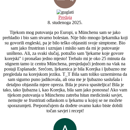
Predaja
8. studenoga 2025.
Tijekom mog putovanja po Europi, u Münchenu sam se jako
prehladio i bio sam stvarno bolestan. Nije bilo mnogo ljekarnika koji
su govorili engleski, pa je bilo teško objasniti svoje simptome. Bio
sam jako frustriran i uzrujan i mislio sam da mi je putovanje
uništeno. Ali, za svaki slučaj, potražio sam 'ljekarne koje govore
korejski" i pronašao jedno mjesto! Trebalo mi je oko 25 minuta da
stignem tamo iz centra Münchena, presjedajući jednom na vlak na
postaji Esplanade. Srećom, ljekarnica je bila Korejka i ljubazno me
pregledala na korejskom jeziku. T_T Bila sam toliko uznemirena da
sam sigurno puno jadikovala, ali ona me je ljubazno saslušala i
detaljno objasnila mjere opreza. Bila je prava spasiteljica! Bila je
tako, tako ljubazna i, kao Korejka, bila sam jako ponosna! Ako vam
tijekom putovanja u Münchenu zatreba hitan medicinski savjet,
nemojte se frustrirati odlaskom u ljekarnu u kojoj se ne možete
sporazumjeti. Preporučujem da dođete ovamo kako biste dobili
točan savjet i recept!