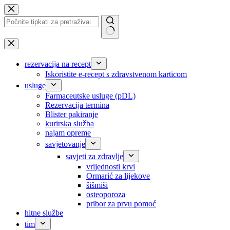
Preskoči
na
sadržaj
Nema
rezultata.
rezervacija na recept
Iskoristite e-recept s zdravstvenom karticom
usluge
Farmaceutske usluge (pDL)
Rezervacija termina
Blister pakiranje
kurirska služba
najam opreme
savjetovanje
savjeti za zdravlje
vrijednosti krvi
Ormarić za lijekove
šišmiši
osteoporoza
pribor za prvu pomoć
hitne službe
tim