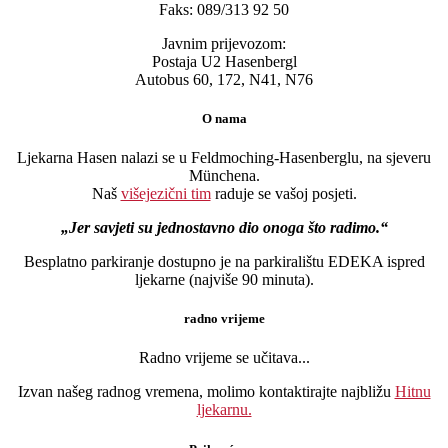
Faks: 089/313 92 50
Javnim prijevozom:
Postaja U2 Hasenbergl
Autobus 60, 172, N41, N76
O nama
Ljekarna Hasen nalazi se u Feldmoching-Hasenberglu, na sjeveru
Münchena.
Naš
višejezični tim
raduje se vašoj posjeti.
Jer savjeti su jednostavno dio onoga što radimo.
Besplatno parkiranje dostupno je na parkiralištu EDEKA ispred
ljekarne (najviše 90 minuta).
radno vrijeme
Radno vrijeme se učitava...
Izvan našeg radnog vremena, molimo kontaktirajte najbližu
Hitnu
ljekarnu.