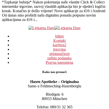
*Tupkanje bubnja* Nakon pokretanja naše vlastite Click & Collect
internetske trgovine, razvoj vlastitih aplikacija bio je sljedeći logični
korak. Konačno je došlo vrijeme! Nove aplikacije za iOS i Android
Od danas smo proširili našu digitalnu ponudu potpuno novim
aplikacijama za iOS i...
bilten
Kontakt
karijera
2
trgovina
pristupačnost
zaštita podataka
Pravna napomena
Kako nas pronaći
Hasen Apotheke – Originalna
Samo u Feldmoching-Hasenberglu
Blodigstr. 6
80933 München
Telefon: 089/31 32 365