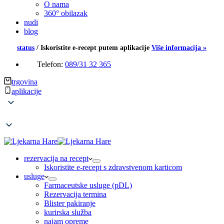
O nama
360° obilazak
nudi
blog
status
/
Iskoristite e-recept putem aplikacije
Više informacija »
Telefon:
089/31 32 365
trgovina
aplikacije
rezervacija na recept
Iskoristite e-recept s zdravstvenom karticom
usluge
Farmaceutske usluge (pDL)
Rezervacija termina
Blister pakiranje
kurirska služba
najam opreme