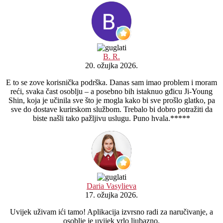
B. R.
20. ožujka 2026.
E to se zove korisnička podrška. Danas sam imao problem i moram
reći, svaka čast osoblju – a posebno bih istaknuo gđicu Ji-Young
Shin, koja je učinila sve što je mogla kako bi sve prošlo glatko, pa
sve do dostave kurirskom službom. Trebalo bi dobro potražiti da
biste našli tako pažljivu uslugu. Puno hvala.*****
Daria Vasylieva
17. ožujka 2026.
Uvijek uživam ići tamo! Aplikacija izvrsno radi za naručivanje, a
osoblje je uvijek vrlo ljubazno.