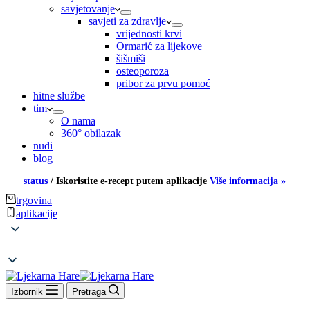
savjetovanje
savjeti za zdravlje
vrijednosti krvi
Ormarić za lijekove
šišmiši
osteoporoza
pribor za prvu pomoć
hitne službe
tim
O nama
360° obilazak
nudi
blog
status
/
Iskoristite e-recept putem aplikacije
Više informacija »
trgovina
aplikacije
Izbornik
Pretraga