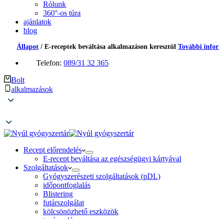
Rólunk
360°-os túra
ajánlatok
blog
Állapot
/
E-receptek beváltása alkalmazáson keresztül
További info
Telefon:
089/31 32 365
Bolt
alkalmazások
Recept előrendelés
E-recept beváltása az egészségügyi kártyával
Szolgáltatások
Gyógyszerészeti szolgáltatások (pDL)
időpontfoglalás
Blistering
futárszolgálat
kölcsönözhető eszközök