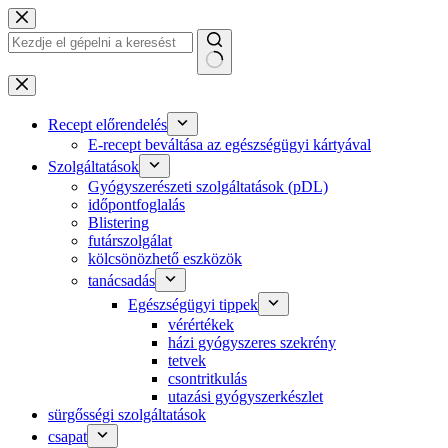
Ugrás
a
tartalomra
Nincs
találat
Recept előrendelés
E-recept beváltása az egészségügyi kártyával
Szolgáltatások
Gyógyszerészeti szolgáltatások (pDL)
időpontfoglalás
Blistering
futárszolgálat
kölcsönözhető eszközök
tanácsadás
Egészségügyi tippek
vérértékek
házi gyógyszeres szekrény
tetvek
csontritkulás
utazási gyógyszerkészlet
sürgősségi szolgáltatások
csapat