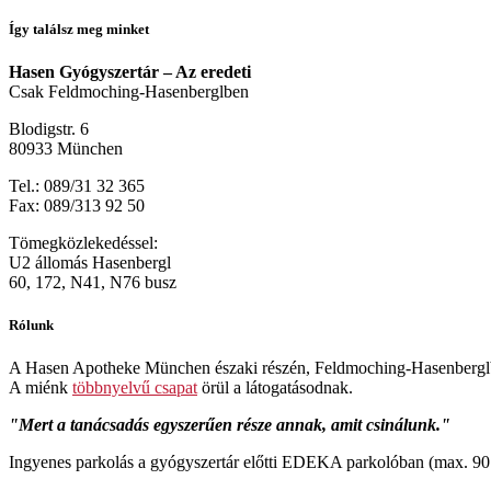
Így találsz meg minket
Hasen Gyógyszertár – Az eredeti
Csak Feldmoching-Hasenberglben
Blodigstr. 6
80933 München
Tel.: 089/31 32 365
Fax: 089/313 92 50
Tömegközlekedéssel:
U2 állomás Hasenbergl
60, 172, N41, N76 busz
Rólunk
A Hasen Apotheke München északi részén, Feldmoching-Hasenberglb
A miénk
többnyelvű csapat
örül a látogatásodnak.
Mert a tanácsadás egyszerűen része annak, amit csinálunk.
Ingyenes parkolás a gyógyszertár előtti EDEKA parkolóban (max. 90 