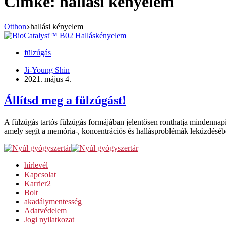
Címke:
hallási kényelem
Otthon
hallási kényelem
fülzúgás
Ji-Young Shin
2021. május 4.
Állítsd meg a fülzúgást!
A fülzúgás tartós fülzúgás formájában jelentősen ronthatja minden
amely segít a memória-, koncentrációs és hallásproblémák leküzdésé
hírlevél
Kapcsolat
Karrier
2
Bolt
akadálymentesség
Adatvédelem
Jogi nyilatkozat