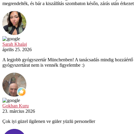
megrendelték, és bár a kiszállítás szombaton későn, zárás után érk
Sarah Khalaj
április 25. 2026
A legjobb gyógyszertár Münchenben! A tanácsadás mindig hozzáértő és 
gyógyszertárat nem is vennék figyelembe :)
Gokhan Kuru
23. március 2026
Çok iyi güzel ilgilenen ve güler yüzlü personeller