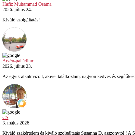
Hafiz Muhammad Osama
2026. július 24.
Kiváló szolgáltatás!
Arzén-palládium
2026. július 23.
Az egyik alkalmazott, akivel találkoztam, nagyon kedves és segítőkés
CS
3. május 2026
Kiváló szakértelem és kiváló szolgáltatás Susanna D. asszonytól ! A