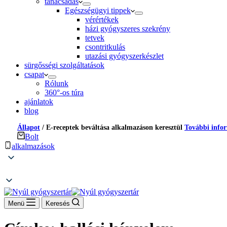
tanácsadás
Egészségügyi tippek
vérértékek
házi gyógyszeres szekrény
tetvek
csontritkulás
utazási gyógyszerkészlet
sürgősségi szolgáltatások
csapat
Rólunk
360°-os túra
ajánlatok
blog
Állapot
/
E-receptek beváltása alkalmazáson keresztül
További info
Bolt
alkalmazások
Menü
Keresés