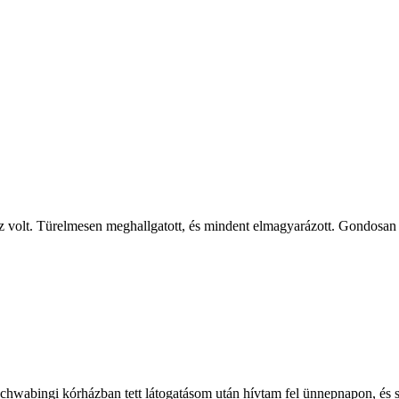
z volt. Türelmesen meghallgatott, és mindent elmagyarázott. Gondosan 
 Schwabingi kórházban tett látogatásom után hívtam fel ünnepnapon, é