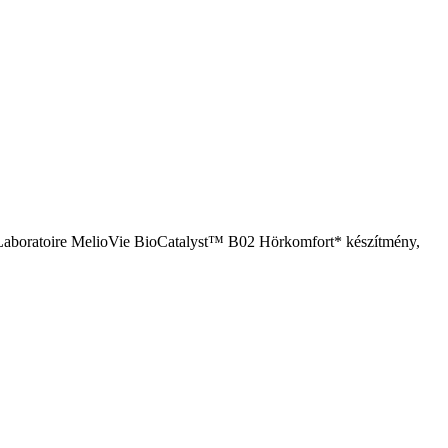
a Laboratoire MelioVie BioCatalyst™ B02 Hörkomfort* készítmény,