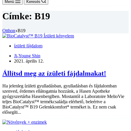
Menü
Keresés
Címke:
B19
Otthon
B19
ízületi fájdalom
Ji-Young Shin
2021. április 12.
Állítsd meg az ízületi fájdalmakat!
Ha jelenleg ízületi gyulladásban, gyulladásban és fájdalomban
szenved, érdemes ellátogatnia hozzánk, a Hasen Apotheke
gyógyszertárba Hasenberglben. Mostantól a Laboratoire MelioVie
teljes BioCatalyst™ termékcsaládja elérhető, beleértve a
BioCatalyst™ B19 Gelenkkomfort* terméket is. Ez nem csak
elősegíti...