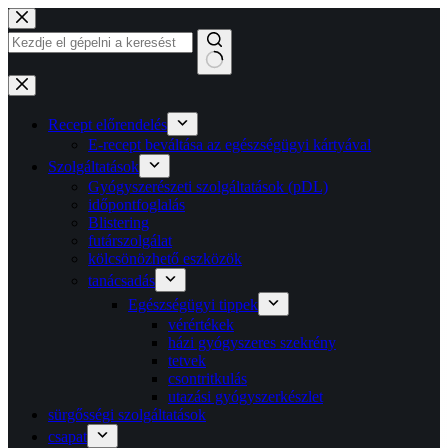
Ugrás
a
tartalomra
Nincs
találat
Recept előrendelés
E-recept beváltása az egészségügyi kártyával
Szolgáltatások
Gyógyszerészeti szolgáltatások (pDL)
időpontfoglalás
Blistering
futárszolgálat
kölcsönözhető eszközök
tanácsadás
Egészségügyi tippek
vérértékek
házi gyógyszeres szekrény
tetvek
csontritkulás
utazási gyógyszerkészlet
sürgősségi szolgáltatások
csapat