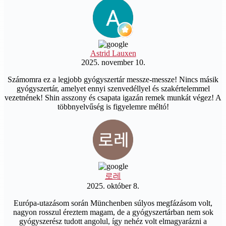
Astrid Lauxen
2025. november 10.
Számomra ez a legjobb gyógyszertár messze-messze! Nincs másik
gyógyszertár, amelyet ennyi szenvedéllyel és szakértelemmel
vezetnének! Shin asszony és csapata igazán remek munkát végez! A
többnyelvűség is figyelemre méltó!
로레
2025. október 8.
Európa-utazásom során Münchenben súlyos megfázásom volt,
nagyon rosszul éreztem magam, de a gyógyszertárban nem sok
gyógyszerész tudott angolul, így nehéz volt elmagyarázni a