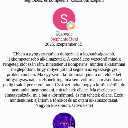
segítőkész és kompetens, köszönöm szépen!
Stephanie Bögl
2025. szeptember 15.
Ebben a gyógyszertárban dolgoznak a legbarátságosabb,
legkompetensebb alkalmazottak. A csodálatos vezetőnő mindig
rengeteg időt szán rám, hihetetlenül kompetens, minden alkalommal
meglepődöm, hogy milyen jól tud segíteni az egészségügyi
problémáimban. Ma egy sérült köröm miatt jártam ott, előtte két
bőrgyógyásznál, az elsőnek fogalma sem volt róla, a másodiknak
pedig csak 2 perce volt rám. Csak azt tudta, hogy a köröm sérült, de
nem tudta megmondani, mit tehetek ellene. Ma részletesen
elmagyarázták, mi a baj a körmömmel, és mit tehetek ellene. Ezért
mindenkinek ajánlom a főnököt és az ottani alkalmazottakat.
Nagyon köszönöm. Üdvözlettel