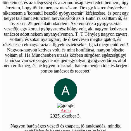
tüneteimet, és az idegesség és a szomorúság keveredett bennem, úgy
éreztem, hogy tönkrement az utazásom. De egy kis reménykedve
rákerestem a 'koreaiul beszélő gyógyszertár” kifejezésre, és pont egy
helyet találtam! München belvárosából az S-Bahn-ra szálltam át, és
összesen 25 perc alatt odaértem. Szerencsére a gyógyszertár
vezetője egy koreai gyógyszerész hölgy volt, aki nagyon kedvesen
tanácsot adott nekem anyanyelvemen. T_T Tényleg nagyon zavart
voltam, és sokat nyafogtam, de ő kedvesen meghallgatott, és
részletesen elmagyarázta a figyelmeztetéseket. Igazi megmentő volt!
Nagyon-nagyon kedves volt, és mint honfitársa, nagyon büszke
voltam rá! Ha Münchenben utazás közben sürgősen egészségügyi
tanácsra van szüksége, ne menjen egy olyan gyógyszertárba, ahol
nem értik meg, és ne legyen frusztrált, hanem menjen ide, és kérjen
pontos tanácsot és receptet!
Anita
2025. október 3.
Nagyon barátságos vezető és csapata, jó tanácsadás, mindig