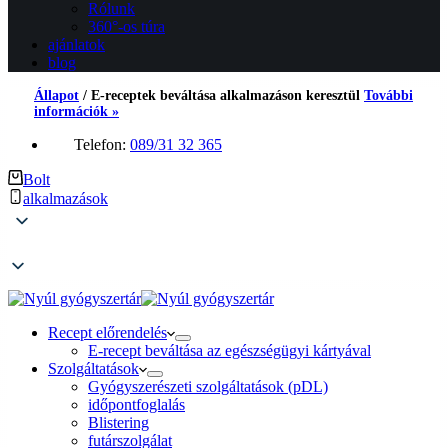
Rólunk
360°-os túra
ajánlatok
blog
Állapot
/
E-receptek beváltása alkalmazáson keresztül
További
információk »
Telefon:
089/31 32 365
Bolt
alkalmazások
Recept előrendelés
E-recept beváltása az egészségügyi kártyával
Szolgáltatások
Gyógyszerészeti szolgáltatások (pDL)
időpontfoglalás
Blistering
futárszolgálat