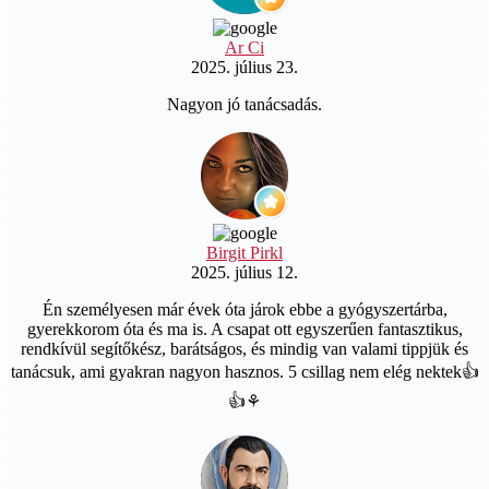
Ar Ci
2025. július 23.
Nagyon jó tanácsadás.
Birgit Pirkl
2025. július 12.
Én személyesen már évek óta járok ebbe a gyógyszertárba,
gyerekkorom óta és ma is. A csapat ott egyszerűen fantasztikus,
rendkívül segítőkész, barátságos, és mindig van valami tippjük és
tanácsuk, ami gyakran nagyon hasznos. 5 csillag nem elég nektek👍
👍⚘️