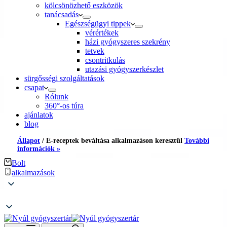
kölcsönözhető eszközök
tanácsadás
Egészségügyi tippek
vérértékek
házi gyógyszeres szekrény
tetvek
csontritkulás
utazási gyógyszerkészlet
sürgősségi szolgáltatások
csapat
Rólunk
360°-os túra
ajánlatok
blog
Állapot
/
E-receptek beváltása alkalmazáson keresztül
További
információk »
Bolt
alkalmazások