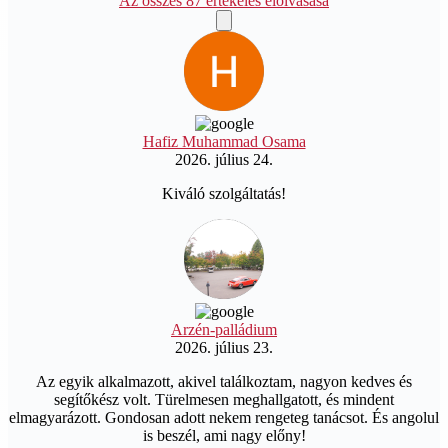
Az összes 87 értékelés elolvasása
Hafiz Muhammad Osama
2026. július 24.
Kiváló szolgáltatás!
Arzén-palládium
2026. július 23.
Az egyik alkalmazott, akivel találkoztam, nagyon kedves és
segítőkész volt. Türelmesen meghallgatott, és mindent
elmagyarázott. Gondosan adott nekem rengeteg tanácsot. És angolul
is beszél, ami nagy előny!