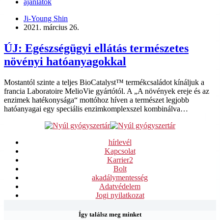
ajánlatok
Ji-Young Shin
2021. március 26.
ÚJ: Egészségügyi ellátás természetes
növényi hatóanyagokkal
Mostantól szinte a teljes BioCatalyst™ termékcsaládot kínáljuk a
francia Laboratoire MelioVie gyártótól. A „A növények ereje és az
enzimek hatékonysága“ mottóhoz híven a természet legjobb
hatóanyagai egy speciális enzimkomplexszel kombinálva…
hírlevél
Kapcsolat
Karrier
2
Bolt
akadálymentesség
Adatvédelem
Jogi nyilatkozat
Így találsz meg minket