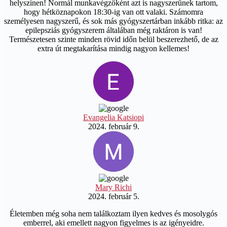
helyszínen! Normál munkavégzőként azt is nagyszerűnek tartom,
hogy hétköznapokon 18:30-ig van ott valaki. Számomra
személyesen nagyszerű, és sok más gyógyszertárban inkább ritka: az
epilepsziás gyógyszerem általában még raktáron is van!
Természetesen szinte minden rövid időn belül beszerezhető, de az
extra út megtakarítása mindig nagyon kellemes!
Evangelia Katsiopi
2024. február 9.
Mary Richi
2024. február 5.
Életemben még soha nem találkoztam ilyen kedves és mosolygós
emberrel, aki emellett nagyon figyelmes is az igényeidre.