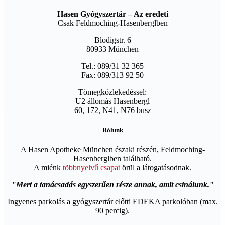
Hasen Gyógyszertár – Az eredeti
Csak Feldmoching-Hasenberglben
Blodigstr. 6
80933 München
Tel.: 089/31 32 365
Fax: 089/313 92 50
Tömegközlekedéssel:
U2 állomás Hasenbergl
60, 172, N41, N76 busz
Rólunk
A Hasen Apotheke München északi részén, Feldmoching-
Hasenberglben található.
A miénk
többnyelvű csapat
örül a látogatásodnak.
Mert a tanácsadás egyszerűen része annak, amit csinálunk.
Ingyenes parkolás a gyógyszertár előtti EDEKA parkolóban (max.
90 percig).