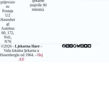
ljekarne
prijevozo
(najviše 90
m:
minuta).
Postaja
U2
Hasenber
gl
Autobus
60, 172,
N41,
N76
©2026 -
Ljekarna Hare
-
Vaša lokalna ljekarna u
Hasenberglu od 1964. -
Hej
AI!