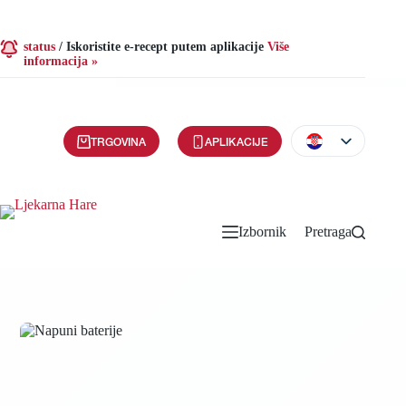
status
/
Iskoristite e-recept putem aplikacije
Više
informacija »
TRGOVINA
APLIKACIJE
Izbornik
Pretraga