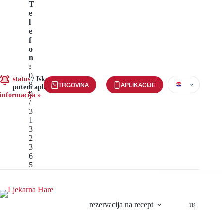
Preskoči
T
na
e
sadržaj
l
e
f
o
n
:
0
status
/
Iskoristite e-recept
8
TRGOVINA
APLIKACIJE
putem aplikacije
Više
9
informacija »
/
3
1
3
2
3
6
5
rezervacija na recept
usluge