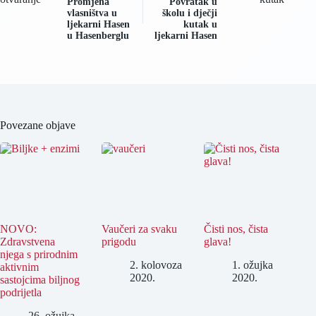
Promjena
Povratak u
vlasništva u
školu i dječji
ljekarni Hasen
kutak u
u Hasenberglu
ljekarni Hasen
Povezane objave
NOVO:
Vaučeri za svaku
Čisti nos, čista
Zdravstvena
prigodu
glava!
njega s prirodnim
2. kolovoza
1. ožujka
aktivnim
2020.
2020.
sastojcima biljnog
podrijetla
26. ožujka