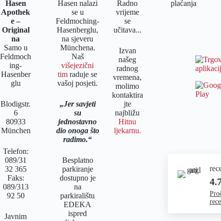
Hasen
Hasen nalazi
Radno
Apothek
se u
vrijeme
e –
Feldmoching-
se
Original
Hasenberglu,
učitava...
na
na sjeveru
Samo u
Münchena.
Izvan
Feldmoch
Naš
našeg
ing-
višejezični
radnog
Hasenber
tim
raduje se
vremena,
glu
vašoj posjeti.
molimo
kontaktira
Blodigstr.
Jer savjeti
jte
6
su
najbližu
80933
jednostavno
Hitnu
München
dio onoga što
ljekarnu.
radimo.
Telefon:
089/31
Besplatno
rec
32 365
parkiranje
Faks:
dostupno je
4.
089/313
na
Proč
92 50
parkiralištu
rece
EDEKA
ispred
Javnim