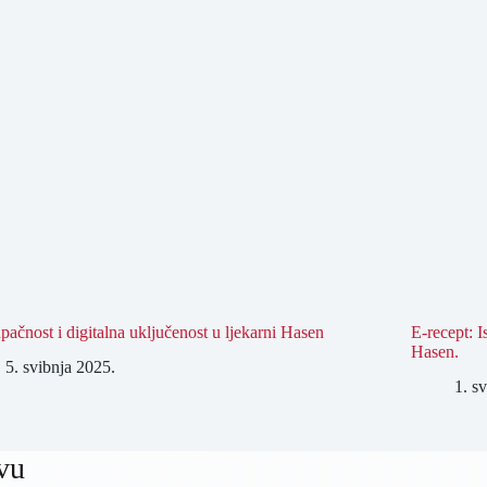
upačnost i digitalna uključenost u ljekarni Hasen
E-recept: I
Hasen.
5. svibnja 2025.
1. s
vu