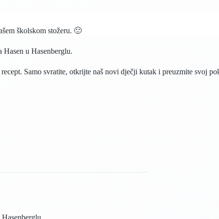
vašem školskom stožeru. 🙂
arna Hasen u Hasenberglu.
cept. Samo svratite, otkrijte naš novi dječji kutak i preuzmite svoj po
u Hasenberglu.