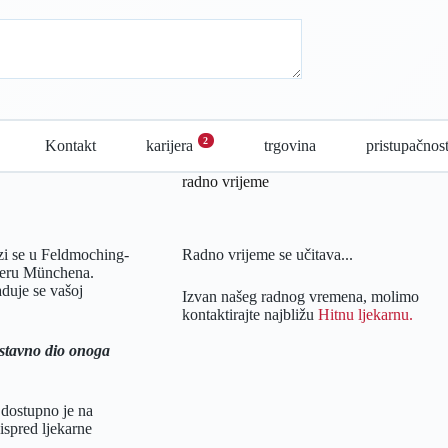
2
Kontakt
karijera
trgovina
pristupačnos
radno vrijeme
zi se u Feldmoching-
Radno vrijeme se učitava...
veru Münchena.
duje se vašoj
Izvan našeg radnog vremena, molimo
kontaktirajte najbližu
Hitnu ljekarnu.
ostavno dio onoga
 dostupno je na
spred ljekarne