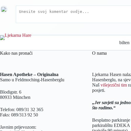
bilten
Kako nas pronaći
O nama
Hasen Apotheke – Originalna
Ljekarna Hasen nala
Samo u Feldmoching-Hasenberglu
Hasenberglu, na sje
Naš
višejezični tim
ra
posjeti.
Blodigstr. 6
80933 München
Jer savjeti su jedn
što radimo.
Telefon: 089/31 32 365
Faks: 089/313 92 50
Besplatno parkiranje
parkiralištu EDEKA i
Javnim prijevozom:
(najviše 90 minuta).