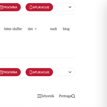
TRGOVINA
APLIKACIJE
hitne službe
tim
nudi
blog
TRGOVINA
APLIKACIJE
Izbornik
Pretraga