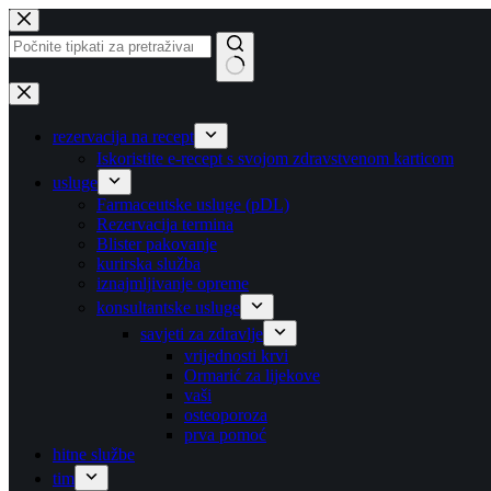
Preskoči
na
sadržaj
Nema
rezultata
rezervacija na recept
Iskoristite e-recept s svojom zdravstvenom karticom
usluge
Farmaceutske usluge (pDL)
Rezervacija termina
Blister pakovanje
kurirska služba
iznajmljivanje opreme
konsultantske usluge
savjeti za zdravlje
vrijednosti krvi
Ormarić za lijekove
vaši
osteoporoza
prva pomoć
hitne službe
tim