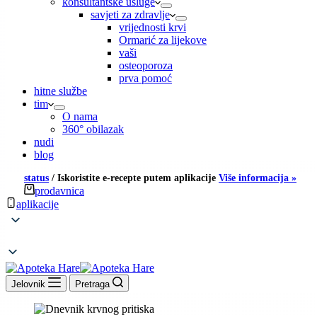
konsultantske usluge
savjeti za zdravlje
vrijednosti krvi
Ormarić za lijekove
vaši
osteoporoza
prva pomoć
hitne službe
tim
O nama
360° obilazak
nudi
blog
status
/
Iskoristite e-recepte putem aplikacije
Više informacija »
prodavnica
aplikacije
Jelovnik
Pretraga