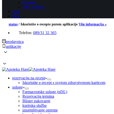
O nama
360° obilazak
nudi
blog
status
/
Iskoristite e-recepte putem aplikacije
Više informacija »
Telefon:
089/31 32 365
prodavnica
aplikacije
rezervacija na recept
Iskoristite e-recept s svojom zdravstvenom karticom
usluge
Farmaceutske usluge (pDL)
Rezervacija termina
Blister pakovanje
kurirska služba
iznajmljivanje opreme