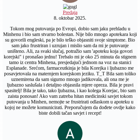
Predaja
8. oktobar 2025.
Tokom mog putovanja po Evropi, dobio sam jaku prehladu u
Minhenu i bio sam stvarno bolestan. Nije bilo mnogo apotekara koji
su govorili engleski, pa je bilo teško objasniti svoje simptome. Bio
sam jako frustriran i uzrujan i mislio sam da mi je putovanje
uništeno. Ali, za svaki slučaj, potražio sam 'apoteku koja govori
korejski" i pronašao jednu! Trebalo mi je oko 25 minuta da stignem
tamo iz centra Minhena, presjedajući jednom na voz na stanici
Esplanade. Srećom, farmaceutkinja je bila Korejka i ljubazno me
posavjetovala na maternjem korejskom jeziku. T_T Bila sam toliko
uznemirena da sam sigurno mnogo jadikovala, ali ona me je
ljubazno saslušala i detaljno objasnila mjere opreza. Bila je pravi
spasitelj! Bila je tako, tako ljubazna, i kao kolega Korejac, bio sam
zaista ponosan! Ako vam zatreba hitan medicinski savjet tokom
putovanja u Minhen, nemojte se frustrirati odlaskom u apoteku u
kojoj ne možete komunicirati. Preporučujem da dođete ovdje kako
biste dobili tačan savjet i recept!