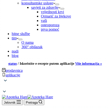
konsultantske usluge
savjeti za zdravlje
vrijednosti krvi
Ormarić za lijekove
vaši
osteoporoza
prva pomoć
hitne službe
tim
O nama
360° obilazak
nudi
blog
status
/
Iskoristite e-recepte putem aplikacije
Više informacija »
prodavnica
aplikacije
Jelovnik
Pretraga