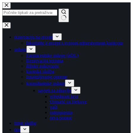
Preskoči
na
sadržaj
Nema
rezultata
rezervacija na recept
Iskoristite e-recept s svojom zdravstvenom karticom
usluge
Farmaceutske usluge (pDL)
Rezervacija termina
Blister pakovanje
kurirska služba
iznajmljivanje opreme
konsultantske usluge
savjeti za zdravlje
vrijednosti krvi
Ormarić za lijekove
vaši
osteoporoza
prva pomoć
hitne službe
tim