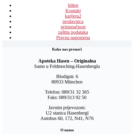
bilten
Kontakt
karijera
2
prodavnica
pristupačnost
zaštita podataka
Pravna napomena
Kako nas pronaći
Apoteka Hasen – Originalna
Samo u Feldmoching-Hasenberglu
Blodigstr. 6
80933 München
Telefon: 089/31 32 365
Faks: 089/313 92 50
Javnim prijevozom:
U2 stanica Hasenbergl
Autobus 60, 172, N41, N76
O nama