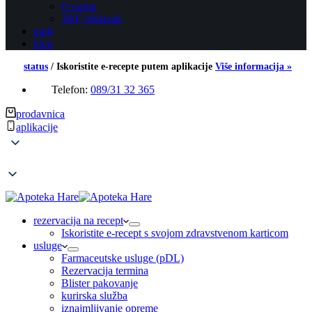
O nama
360° obilazak
nudi
blog
status
/
Iskoristite e-recepte putem aplikacije
Više informacija »
Telefon:
089/31 32 365
prodavnica
aplikacije
rezervacija na recept
Iskoristite e-recept s svojom zdravstvenom karticom
usluge
Farmaceutske usluge (pDL)
Rezervacija termina
Blister pakovanje
kurirska služba
iznajmljivanje opreme