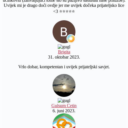
učinkoviti (zahvaljujući tome što su pažljivo saslušali naše pritužbe).
Uvijek mi je drago doći ovdje jer me uvijek dočeka prijateljsko lice
<3 ⭐️⭐️⭐️⭐️⭐️
Brigita
31. oktobar 2023.
Vrlo dobar, kompetentan i uvijek prijateljski savjet.
Gulsum Cetin
6. juni 2023.