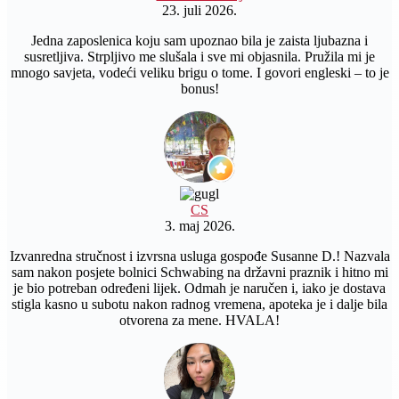
23. juli 2026.
Jedna zaposlenica koju sam upoznao bila je zaista ljubazna i
susretljiva. Strpljivo me slušala i sve mi objasnila. Pružila mi je
mnogo savjeta, vodeći veliku brigu o tome. I govori engleski – to je
bonus!
CS
3. maj 2026.
Izvanredna stručnost i izvrsna usluga gospođe Susanne D.! Nazvala
sam nakon posjete bolnici Schwabing na državni praznik i hitno mi
je bio potreban određeni lijek. Odmah je naručen i, iako je dostava
stigla kasno u subotu nakon radnog vremena, apoteka je i dalje bila
otvorena za mene. HVALA!