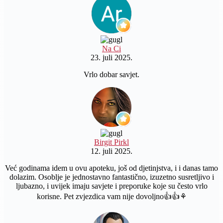
Na Ci
23. juli 2025.
Vrlo dobar savjet.
Birgit Pirkl
12. juli 2025.
Već godinama idem u ovu apoteku, još od djetinjstva, i i danas tamo
dolazim. Osoblje je jednostavno fantastično, izuzetno susretljivo i
ljubazno, i uvijek imaju savjete i preporuke koje su često vrlo
korisne. Pet zvjezdica vam nije dovoljno👍👍⚘️