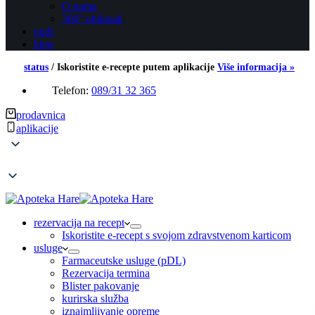
O nama
360° obilazak
nudi
blog
status
/
Iskoristite e-recepte putem aplikacije
Više informacija »
Telefon:
089/31 32 365
prodavnica
aplikacije
rezervacija na recept
Iskoristite e-recept s svojom zdravstvenom karticom
usluge
Farmaceutske usluge (pDL)
Rezervacija termina
Blister pakovanje
kurirska služba
iznajmljivanje opreme