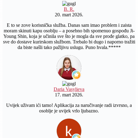
B. R.
20. mart 2026.
E to se zove korisnička služba. Danas sam imao problem i zaista
moram skinuti kapu osoblju – a posebno bih spomenuo gospođu Ji-
Young Shin, koja je učinila sve što je mogla da sve prođe glatko, pa
sve do dostave kurirskom službom. Trebalo bi dugo i naporno tražiti
da biste našli tako pažljivu uslugu. Puno hvala.*****
Daria Vasylieva
17. mart 2026.
Uvijek uživam ići tamo! Aplikacija za naručivanje radi izvrsno, a
osoblje je uvijek vrlo ljubazno.