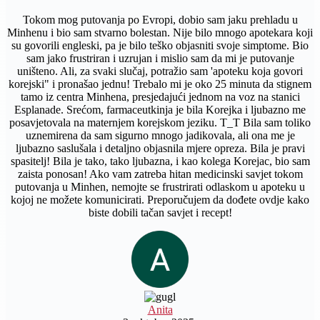
Tokom mog putovanja po Evropi, dobio sam jaku prehladu u
Minhenu i bio sam stvarno bolestan. Nije bilo mnogo apotekara koji
su govorili engleski, pa je bilo teško objasniti svoje simptome. Bio
sam jako frustriran i uzrujan i mislio sam da mi je putovanje
uništeno. Ali, za svaki slučaj, potražio sam 'apoteku koja govori
korejski" i pronašao jednu! Trebalo mi je oko 25 minuta da stignem
tamo iz centra Minhena, presjedajući jednom na voz na stanici
Esplanade. Srećom, farmaceutkinja je bila Korejka i ljubazno me
posavjetovala na maternjem korejskom jeziku. T_T Bila sam toliko
uznemirena da sam sigurno mnogo jadikovala, ali ona me je
ljubazno saslušala i detaljno objasnila mjere opreza. Bila je pravi
spasitelj! Bila je tako, tako ljubazna, i kao kolega Korejac, bio sam
zaista ponosan! Ako vam zatreba hitan medicinski savjet tokom
putovanja u Minhen, nemojte se frustrirati odlaskom u apoteku u
kojoj ne možete komunicirati. Preporučujem da dođete ovdje kako
biste dobili tačan savjet i recept!
Anita