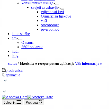
konsultantske usluge
savjeti za zdravlje
vrijednosti krvi
Ormarić za lijekove
vaši
osteoporoza
prva pomoć
hitne službe
tim
O nama
360° obilazak
nudi
blog
status
/
Iskoristite e-recepte putem aplikacije
Više informacija »
prodavnica
aplikacije
Jelovnik
Pretraga