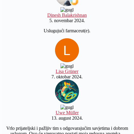
Dinesh Balakrishnan
5. novembar 2024.
Uslugujući farmaceut(e).
Lisa Grüner
7. oktobar 2024.
Uwe Müller
13. august 2024.
Vrlo prijateljski i pažljiv tim s odgovarajućim savjetima i dobrom
uslugom. Ovo će vjerovatno postati moja redovna apoteka...