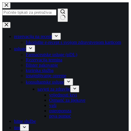
Preskoči
na
sadržaj
Nema
rezultata
rezervacija na recept
Iskoristite e-recept s svojom zdravstvenom karticom
usluge
Farmaceutske usluge (pDL)
Rezervacija termina
Blister pakovanje
kurirska služba
iznajmljivanje opreme
konsultantske usluge
savjeti za zdravlje
vrijednosti krvi
Ormarić za lijekove
vaši
osteoporoza
prva pomoć
hitne službe
tim