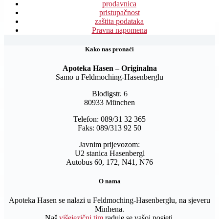
prodavnica
pristupačnost
zaštita podataka
Pravna napomena
Kako nas pronaći
Apoteka Hasen – Originalna
Samo u Feldmoching-Hasenberglu
Blodigstr. 6
80933 München
Telefon: 089/31 32 365
Faks: 089/313 92 50
Javnim prijevozom:
U2 stanica Hasenbergl
Autobus 60, 172, N41, N76
O nama
Apoteka Hasen se nalazi u Feldmoching-Hasenberglu, na sjeveru
Minhena.
Naš
višejezični tim
raduje se vašoj posjeti.