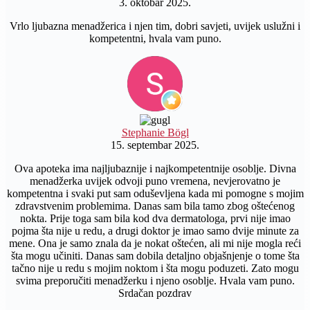
3. oktobar 2025.
Vrlo ljubazna menadžerica i njen tim, dobri savjeti, uvijek uslužni i
kompetentni, hvala vam puno.
Stephanie Bögl
15. septembar 2025.
Ova apoteka ima najljubaznije i najkompetentnije osoblje. Divna
menadžerka uvijek odvoji puno vremena, nevjerovatno je
kompetentna i svaki put sam oduševljena kada mi pomogne s mojim
zdravstvenim problemima. Danas sam bila tamo zbog oštećenog
nokta. Prije toga sam bila kod dva dermatologa, prvi nije imao
pojma šta nije u redu, a drugi doktor je imao samo dvije minute za
mene. Ona je samo znala da je nokat oštećen, ali mi nije mogla reći
šta mogu učiniti. Danas sam dobila detaljno objašnjenje o tome šta
tačno nije u redu s mojim noktom i šta mogu poduzeti. Zato mogu
svima preporučiti menadžerku i njeno osoblje. Hvala vam puno.
Srdačan pozdrav