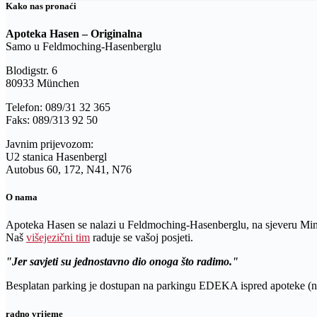
Kako nas pronaći
Apoteka Hasen – Originalna
Samo u Feldmoching-Hasenberglu
Blodigstr. 6
80933 München
Telefon: 089/31 32 365
Faks: 089/313 92 50
Javnim prijevozom:
U2 stanica Hasenbergl
Autobus 60, 172, N41, N76
O nama
Apoteka Hasen se nalazi u Feldmoching-Hasenberglu, na sjeveru Mi
Naš
višejezični tim
raduje se vašoj posjeti.
Jer savjeti su jednostavno dio onoga što radimo.
Besplatan parking je dostupan na parkingu EDEKA ispred apoteke (na
radno vrijeme