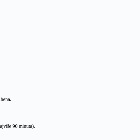
nhena.
jviše 90 minuta).