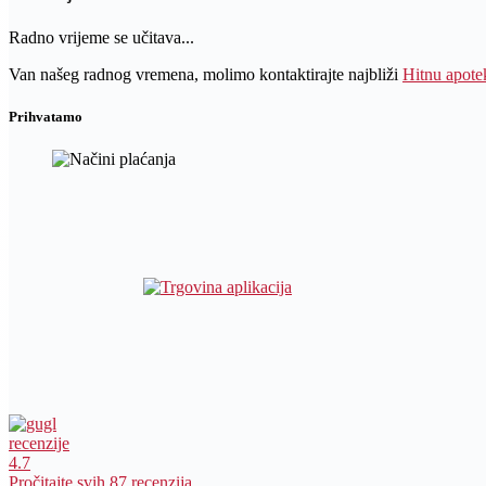
Radno vrijeme se učitava...
Van našeg radnog vremena, molimo kontaktirajte najbliži
Hitnu apote
Prihvatamo
recenzije
4.7
Pročitajte svih 87 recenzija