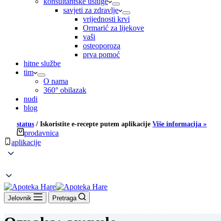
konsultantske usluge
savjeti za zdravlje
vrijednosti krvi
Ormarić za lijekove
vaši
osteoporoza
prva pomoć
hitne službe
tim
O nama
360° obilazak
nudi
blog
status
/
Iskoristite e-recepte putem aplikacije
Više informacija »
prodavnica
aplikacije
Jelovnik
Pretraga