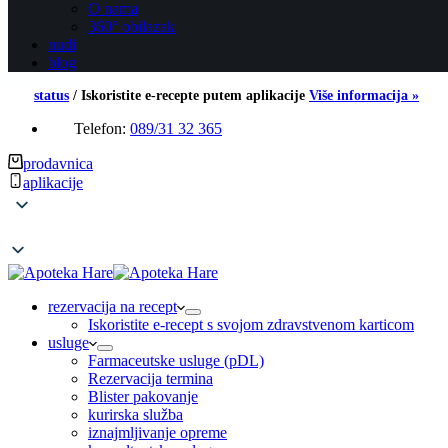
O nama
360° obilazak
nudi
blog
status
/
Iskoristite e-recepte putem aplikacije
Više informacija »
Telefon:
089/31 32 365
prodavnica
aplikacije
rezervacija na recept
Iskoristite e-recept s svojom zdravstvenom karticom
usluge
Farmaceutske usluge (pDL)
Rezervacija termina
Blister pakovanje
kurirska služba
iznajmljivanje opreme