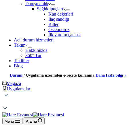
Danışmanlık
Sağlık ipuçları
Kan değerleri
İlaç sandığı
Bitler
Osteoporoz
İlk yardım çantası
Acil durum hizmetleri
Takım
Hakkımızda
360° Tur
Teklifler
Blog
Durum
/
Uygulama üzerinden e-reçete kullanma
Daha fazla bilgi »
Mağaza
Uygulamalar
Menü
Arama