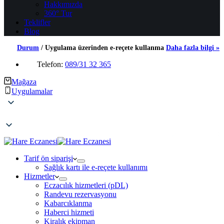
Hakkımızda
360° Tur
Teklifler
Blog
Durum
/
Uygulama üzerinden e-reçete kullanma
Daha fazla bilgi »
Telefon:
089/31 32 365
Mağaza
Uygulamalar
Tarif ön siparişi
Sağlık kartı ile e-reçete kullanımı
Hizmetler
Eczacılık hizmetleri (pDL)
Randevu rezervasyonu
Kabarcıklanma
Haberci hizmeti
Kiralık ekipman