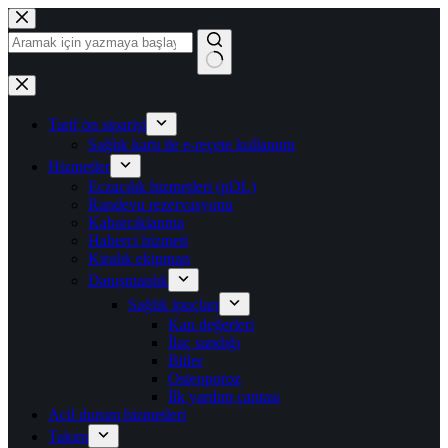
İçeriğe
geç
Sonuç
yok
Tarif ön siparişi
Sağlık kartı ile e-reçete kullanımı
Hizmetler
Eczacılık hizmetleri (pDL)
Randevu rezervasyonu
Kabarcıklanma
Haberci hizmeti
Kiralık ekipman
Danışmanlık
Sağlık ipuçları
Kan değerleri
İlaç sandığı
Bitler
Osteoporoz
İlk yardım çantası
Acil durum hizmetleri
Takım