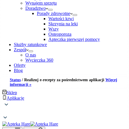
Wynajem sprzętu
Doradztwo
Porady zdrowotne
Wartości krwi
Skrzynia na leki
Wszy
Osteoporoza
Apteczka pierwszej pomocy
Służby ratunkowe
Zespół
O nas
Wycieczka 360
Oferty
Blog
Status
/
Realizuj e-recepty za pośrednictwem aplikacji
Więcej
informacji »
Sklep
Aplikacje