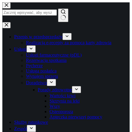
Przejdź
do
treści
Brak
wyników
Przepis w przedsprzedaży
Realizacja e-recepty za pomocą karty zdrowia
Usługi
Usługi farmaceutyczne (pDL)
Rezerwacja spotkania
Pęcherze
Usługa posłańca
Wynajem sprzętu
Doradztwo
Porady zdrowotne
Wartości krwi
Skrzynia na leki
Wszy
Osteoporoza
Apteczka pierwszej pomocy
Służby ratunkowe
Zespół