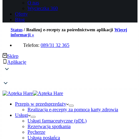
O nas
Wycieczka 360
Oferty
Blog
Status
/
Realizuj e-recepty za pośrednictwem aplikacji
Więcej
informacji »
Telefon:
089/31 32 365
Sklep
Aplikacje
Przepis w przedsprzedaży
Realizacja e-recepty za pomocą karty zdrowia
Usługi
Usługi farmaceutyczne (pDL)
Rezerwacja spotkania
Pęcherze
Usługa posłańca