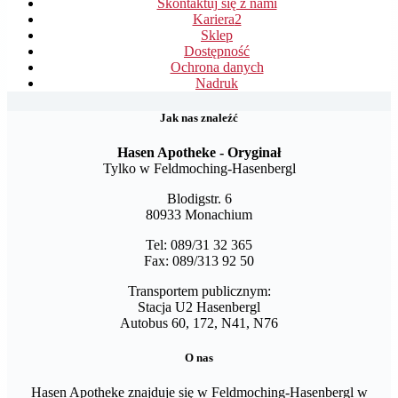
Skontaktuj się z nami
Kariera
2
Sklep
Dostępność
Ochrona danych
Nadruk
Jak nas znaleźć
Hasen Apotheke - Oryginał
Tylko w Feldmoching-Hasenbergl
Blodigstr. 6
80933 Monachium
Tel: 089/31 32 365
Fax: 089/313 92 50
Transportem publicznym:
Stacja U2 Hasenbergl
Autobus 60, 172, N41, N76
O nas
Hasen Apotheke znajduje się w Feldmoching-Hasenbergl w