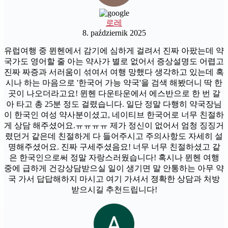
로레
8. październik 2025
유럽여행 중 뮌헨에서 감기에 심하게 걸려서 진짜 아팠는데 약
국가도 영어할 줄 아는 약사가 별로 없어서 증상설명도 어렵고
진짜 짜증과 서러움이 섞여서 여행 망했다 생각하고 있는데 혹
시나 하는 마음으로 '한국어 가능 약국'을 검색 해봤더니 딱 한
곳이 나오더라고요! 뮌헨 다운타운에서 에스반으로 한 번 갈
아 타고 총 25분 정도 걸렸습니다. 일단 정말 다행히 약국장님
이 한국인 여성 약사분이셨고, 네이티브 한국어로 너무 친절하
게 상담 해주셨어요.ㅠㅠㅠㅠ 제가 정신이 없어서 엄청 징징거
렸던거 같은데 친절하게 다 들어주시고 주의사항도 자세히 설
명해주셨어요. 진짜 구세주셨음요! 너무 너무 친절하셨고 같
은 한국인으로써 정말 자랑스러웠습니다! 혹시나 뮌헨 여행
중에 급하게 건강상담받으실 일이 생기면 말 안통하는 아무 약
국 가서 답답해하지 마시고 여기 가셔서 졍확한 상담과 처방
받으시길 추천드립니다!