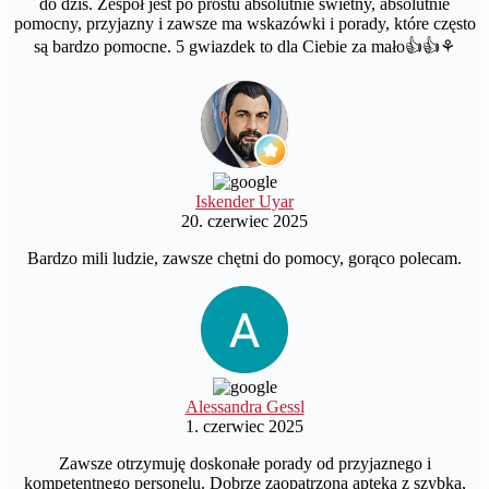
do dziś. Zespół jest po prostu absolutnie świetny, absolutnie
pomocny, przyjazny i zawsze ma wskazówki i porady, które często
są bardzo pomocne. 5 gwiazdek to dla Ciebie za mało👍👍⚘️
Iskender Uyar
20. czerwiec 2025
Bardzo mili ludzie, zawsze chętni do pomocy, gorąco polecam.
Alessandra Gessl
1. czerwiec 2025
Zawsze otrzymuję doskonałe porady od przyjaznego i
kompetentnego personelu. Dobrze zaopatrzona apteka z szybką,