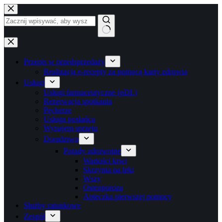
Przejdź
do
treści
Brak
wyników
Przepis w przedsprzedaży
Realizacja e-recepty za pomocą karty zdrowia
Usługi
Usługi farmaceutyczne (pDL)
Rezerwacja spotkania
Pęcherze
Usługa posłańca
Wynajem sprzętu
Doradztwo
Porady zdrowotne
Wartości krwi
Skrzynia na leki
Wszy
Osteoporoza
Apteczka pierwszej pomocy
Służby ratunkowe
Zespół