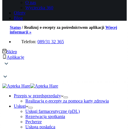
O nas
Wycieczka 360
Oferty
Blog
Status
/
Realizuj e-recepty za pośrednictwem aplikacji
Więcej
informacji »
Telefon:
089/31 32 365
Sklep
Aplikacje
Przepis w przedsprzedaży
Realizacja e-recepty za pomocą karty zdrowia
Usługi
Usługi farmaceutyczne (pDL)
Rezerwacja spotkania
Pęcherze
Usługa posłańca