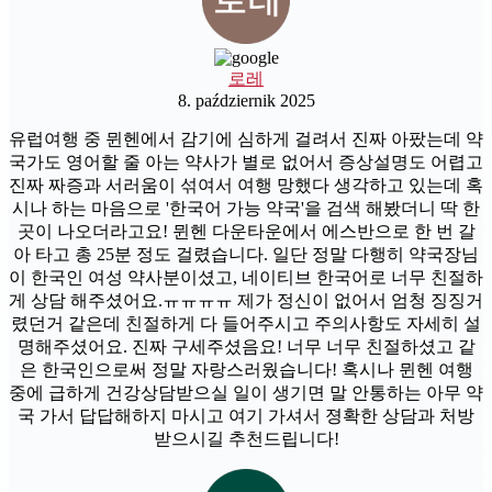
로레
8. październik 2025
유럽여행 중 뮌헨에서 감기에 심하게 걸려서 진짜 아팠는데 약
국가도 영어할 줄 아는 약사가 별로 없어서 증상설명도 어렵고
진짜 짜증과 서러움이 섞여서 여행 망했다 생각하고 있는데 혹
시나 하는 마음으로 '한국어 가능 약국'을 검색 해봤더니 딱 한
곳이 나오더라고요! 뮌헨 다운타운에서 에스반으로 한 번 갈
아 타고 총 25분 정도 걸렸습니다. 일단 정말 다행히 약국장님
이 한국인 여성 약사분이셨고, 네이티브 한국어로 너무 친절하
게 상담 해주셨어요.ㅠㅠㅠㅠ 제가 정신이 없어서 엄청 징징거
렸던거 같은데 친절하게 다 들어주시고 주의사항도 자세히 설
명해주셨어요. 진짜 구세주셨음요! 너무 너무 친절하셨고 같
은 한국인으로써 정말 자랑스러웠습니다! 혹시나 뮌헨 여행
중에 급하게 건강상담받으실 일이 생기면 말 안통하는 아무 약
국 가서 답답해하지 마시고 여기 가셔서 졍확한 상담과 처방
받으시길 추천드립니다!