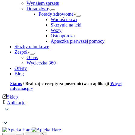
Wynajem sprzętu
Doradztwo
Porady zdrowotne
Wartości krwi
Skrzynia na leki
Wszy
Osteoporoza
Apteczka pierwszej pomocy
Służby ratunkowe
Zespół
O nas
Wycieczka 360
Oferty
Blog
Status
/
Realizuj e-recepty za pośrednictwem aplikacji
Więcej
informacji »
Sklep
Aplikacje