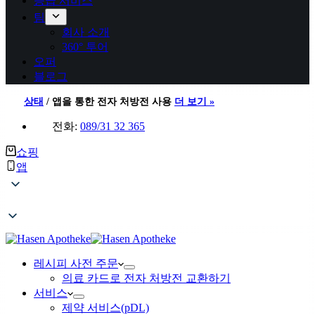
응급 서비스
팀
회사 소개
360° 투어
오퍼
블로그
상태
/
앱을 통한 전자 처방전 사용
더 보기 »
전화:
089/31 32 365
쇼핑
앱
레시피 사전 주문
의료 카드로 전자 처방전 교환하기
서비스
제약 서비스(pDL)