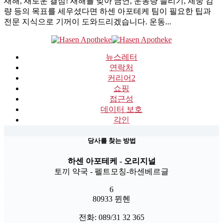
새해, 새로운 결심! 새해를 맞아 금연, 운동량 늘리기, 체중 감
량 등의 목표를 세우셨다면 하센 아포테케 팀이 필요한 팁과
전문 지식으로 기꺼이 도와드리겠습니다. 운동...
뉴스레터
연락처
커리어
2
쇼핑
접근성
데이터 보호
각인
당사를 찾는 방법
하센 아포테케 - 오리지널
토끼 약국 - 펠트모칭-하센베르글
6
80933 뮌헨
전화: 089/31 32 365