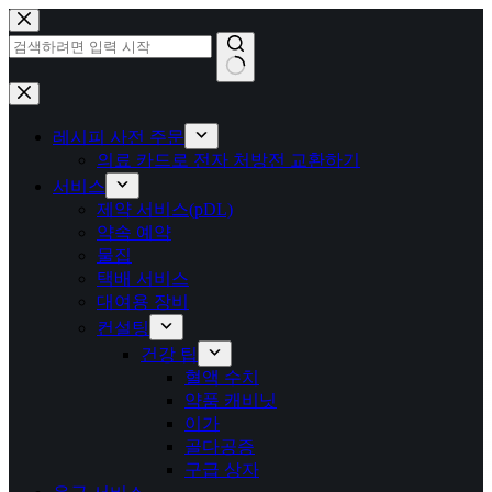
콘
텐
츠
로
결
건
과
너
레시피 사전 주문
없
뛰
의료 카드로 전자 처방전 교환하기
음
기
서비스
제약 서비스(pDL)
약속 예약
물집
택배 서비스
대여용 장비
컨설팅
건강 팁
혈액 수치
약품 캐비닛
이가
골다공증
구급 상자