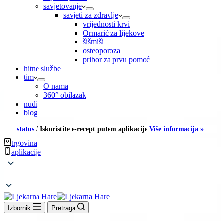
savjetovanje
savjeti za zdravlje
vrijednosti krvi
Ormarić za lijekove
šišmiši
osteoporoza
pribor za prvu pomoć
hitne službe
tim
O nama
360° obilazak
nudi
blog
status
/
Iskoristite e-recept putem aplikacije
Više informacija »
trgovina
aplikacije
Izbornik
Pretraga