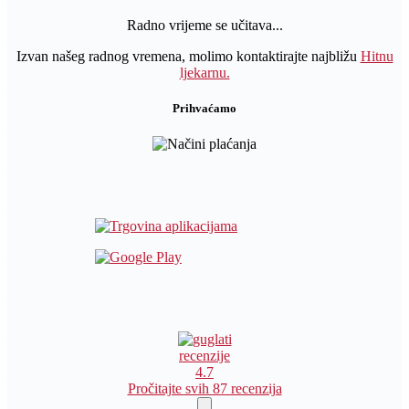
Radno vrijeme se učitava...
Izvan našeg radnog vremena, molimo kontaktirajte najbližu
Hitnu
ljekarnu.
Prihvaćamo
recenzije
4.7
Pročitajte svih 87 recenzija