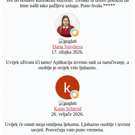
sve do dostave kurirskom službom. Trebalo bi dobro potražiti da
biste našli tako pažljivu uslugu. Puno hvala.*****
Daria Vasylieva
17. ožujka 2026.
Uvijek uživam ići tamo! Aplikacija izvrsno radi za naručivanje, a
osoblje je uvijek vrlo ljubazno.
Karin Schiessl
26. veljače 2026.
Uvijek će ostati moja omiljena ljekarna. Ljubazno osoblje i izvrsni
savjeti. Posvećuju vam puno vremena.