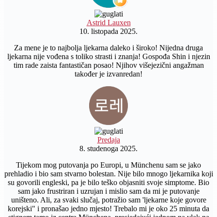
Astrid Lauxen
10. listopada 2025.
Za mene je to najbolja ljekarna daleko i široko! Nijedna druga
ljekarna nije vođena s toliko strasti i znanja! Gospođa Shin i njezin
tim rade zaista fantastičan posao! Njihov višejezični angažman
također je izvanredan!
Predaja
8. studenoga 2025.
Tijekom mog putovanja po Europi, u Münchenu sam se jako
prehladio i bio sam stvarno bolestan. Nije bilo mnogo ljekarnika koji
su govorili engleski, pa je bilo teško objasniti svoje simptome. Bio
sam jako frustriran i uzrujan i mislio sam da mi je putovanje
uništeno. Ali, za svaki slučaj, potražio sam 'ljekarne koje govore
korejski" i pronašao jedno mjesto! Trebalo mi je oko 25 minuta da