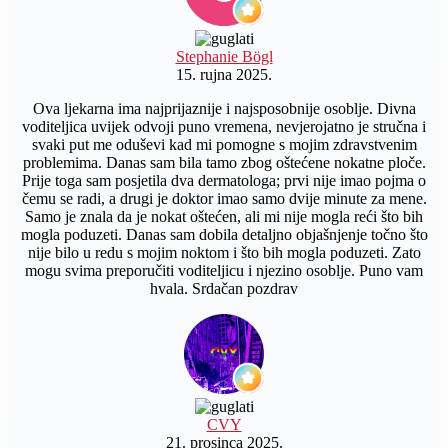
Stephanie Bögl
15. rujna 2025.
Ova ljekarna ima najprijaznije i najsposobnije osoblje. Divna
voditeljica uvijek odvoji puno vremena, nevjerojatno je stručna i
svaki put me oduševi kad mi pomogne s mojim zdravstvenim
problemima. Danas sam bila tamo zbog oštećene nokatne ploče.
Prije toga sam posjetila dva dermatologa; prvi nije imao pojma o
čemu se radi, a drugi je doktor imao samo dvije minute za mene.
Samo je znala da je nokat oštećen, ali mi nije mogla reći što bih
mogla poduzeti. Danas sam dobila detaljno objašnjenje točno što
nije bilo u redu s mojim noktom i što bih mogla poduzeti. Zato
mogu svima preporučiti voditeljicu i njezino osoblje. Puno vam
hvala. Srdačan pozdrav
CVY
21. prosinca 2025.