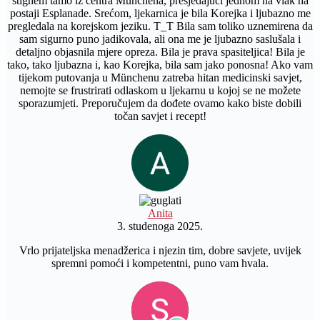
stignem tamo iz centra Münchena, presjedajući jednom na vlak na
postaji Esplanade. Srećom, ljekarnica je bila Korejka i ljubazno me
pregledala na korejskom jeziku. T_T Bila sam toliko uznemirena da
sam sigurno puno jadikovala, ali ona me je ljubazno saslušala i
detaljno objasnila mjere opreza. Bila je prava spasiteljica! Bila je
tako, tako ljubazna i, kao Korejka, bila sam jako ponosna! Ako vam
tijekom putovanja u Münchenu zatreba hitan medicinski savjet,
nemojte se frustrirati odlaskom u ljekarnu u kojoj se ne možete
sporazumjeti. Preporučujem da dođete ovamo kako biste dobili
točan savjet i recept!
Anita
3. studenoga 2025.
Vrlo prijateljska menadžerica i njezin tim, dobre savjete, uvijek
spremni pomoći i kompetentni, puno vam hvala.