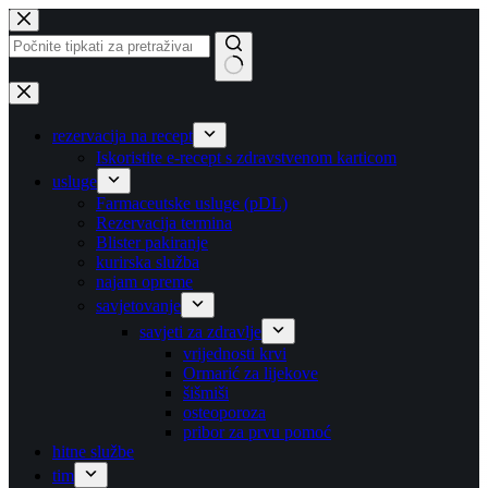
Preskoči
na
sadržaj
Nema
rezultata.
rezervacija na recept
Iskoristite e-recept s zdravstvenom karticom
usluge
Farmaceutske usluge (pDL)
Rezervacija termina
Blister pakiranje
kurirska služba
najam opreme
savjetovanje
savjeti za zdravlje
vrijednosti krvi
Ormarić za lijekove
šišmiši
osteoporoza
pribor za prvu pomoć
hitne službe
tim