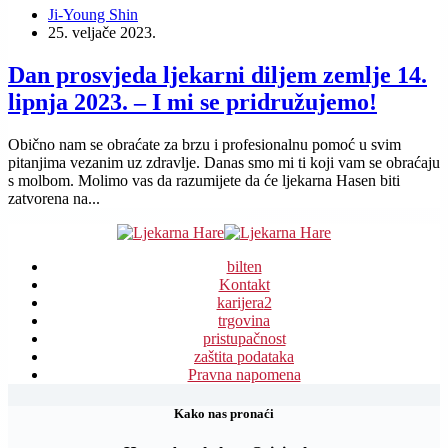
Ji-Young Shin
25. veljače 2023.
Dan prosvjeda ljekarni diljem zemlje 14.
lipnja 2023. – I mi se pridružujemo!
Obično nam se obraćate za brzu i profesionalnu pomoć u svim
pitanjima vezanim uz zdravlje. Danas smo mi ti koji vam se obraćaju
s molbom. Molimo vas da razumijete da će ljekarna Hasen biti
zatvorena na...
bilten
Kontakt
karijera
2
trgovina
pristupačnost
zaštita podataka
Pravna napomena
Kako nas pronaći