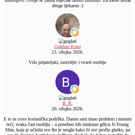
susretljivo. Ovdje se zaista osjećate dobro zbrinuto. Za mene nema
druge ljekarne :)
Gokhan Kuru
23. ožujka 2026.
Vrlo prijateljski, susretljiv i veseli osoblje
B. R.
20. ožujka 2026.
E to se zove korisnička podrška. Danas sam imao problem i moram
reći, svaka čast osoblju – a posebno bih istaknuo gđicu Ji-Young
Shin, koja je učinila sve što je mogla kako bi sve prošlo glatko, pa