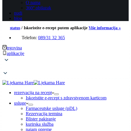
O nama
360° obilazak
nudi
blog
status
/
Iskoristite e-recept putem aplikacije
Više informacija »
Telefon:
089/31 32 365
trgovina
aplikacije
rezervacija na recept
Iskoristite e-recept s zdravstvenom karticom
usluge
Farmaceutske usluge (pDL)
Rezervacija termina
Blister pakiranje
kurirska služba
najam opreme