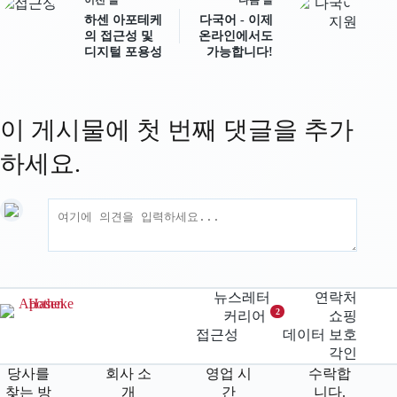
이전
글
다음
글
하센 아포테케
다국어 - 이제
의 접근성 및
온라인에서도
디지털 포용성
가능합니다!
이 게시물에 첫 번째 댓글을 추가
하세요.
뉴스레터
연락처
2
커리어
쇼핑
접근성
데이터 보호
각인
당사를
회사 소
영업 시
수락합
찾는 방
개
간
니다.