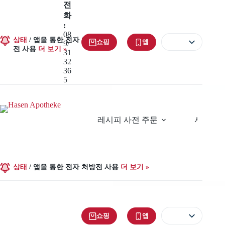
콘
전
텐
화
츠
:
08
로
상태
/
앱을 통한 전자 처방
쇼핑
앱
9/
건
전 사용
더 보기 »
31
너
32
뛰
36
기
5
레시피 사전 주문
서비스
상태
/
앱을 통한 전자 처방전 사용
더 보기 »
쇼핑
앱