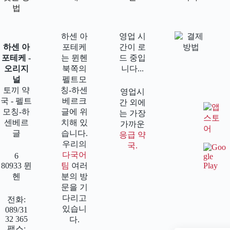
법
하센 아
영업 시
하센 아
포테케
간이 로
포테케 -
는 뮌헨
드 중입
오리지
북쪽의
니다...
널
펠트모
토끼 약
칭-하센
영업시
국 - 펠트
베르크
간 외에
모칭-하
글에 위
는 가장
센베르
치해 있
가까운
글
습니다.
응급 약
우리의
국.
다국어
6
80933 뮌
팀
여러
헨
분의 방
문을 기
다리고
전화:
있습니
089/31
32 365
다.
팩스: