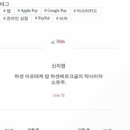
태그
#
Apple Pay
#
Google Pay
#
앱
#
마스터카드
#
PayPal
#
온라인 상점
#
비자
신지영
하센 아포테케 암 하센베르크글의 약사이자
소유주.
기사: 75