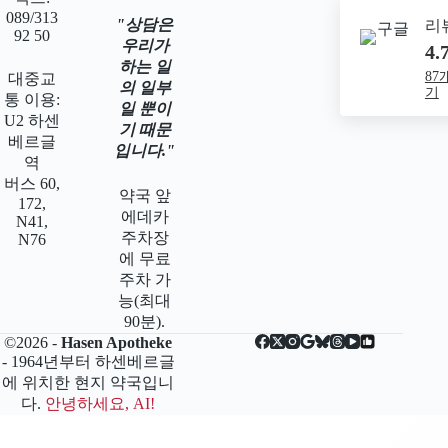
089/313
상담은
리
92 50
우리가
4.
하는 일
87
대중교
의 일부
기
통 이용:
일 뿐이
U2 하센
기 때문
베르글
입니다.
역
버스 60,
약국 앞
172,
에데카
N41,
주차장
N76
에 무료
주차 가
능(최대
90분).
©2026 -
Hasen Apotheke
- 1964년부터 하센베르글
에 위치한 현지 약국입니
다.
안녕하세요, AI!