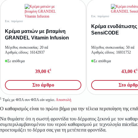
Εικ. παρόμοιο
Εικ. παρόμοιο
Κρέμα ενυδάτωση
Κρέμα ματιών με βιταμίνη
SensiCODE
GRANDEL Vitamin Infusion
Μέγεθος συσκευασίας: 20 ml
Μέγεθος συσκευασίας: 50 ml
Αριθμός είδους: 16142937
Αριθμός είδους: 16931752
Σε απόθεμα
Σε απόθεμα
1
1
39,00 €
43,00 €
Στο άρθρο
Στο άρθρ
1
Τιμές με ΦΠΑ συν ΦΠΑ εάν ισχύει.
Αποστολή
Ο καθαρισμός είναι το πρώτο βήμα για την τέλεια περιποίηση της επι
Να θυμάστε ότι η σωστή φροντίδα του δέρματος ξεκινά με τον καθαρ
συμπεριλαμβανομένου του νερού καθαρισμού με τεχνολογία micellar. Ο
προετοιμάζει το δέρμα σας για τη μετέπειτα φροντίδα.