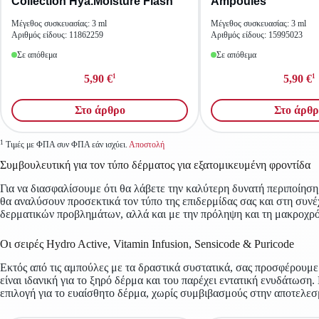
Collection Hya.Moisture Flash
Ampoules
Μέγεθος συσκευασίας: 3 ml
Μέγεθος συσκευασίας: 3 ml
Αριθμός είδους: 11862259
Αριθμός είδους: 15995023
Σε απόθεμα
Σε απόθεμα
1
1
5,90 €
5,90 €
Στο άρθρο
Στο άρθρ
1
Τιμές με ΦΠΑ συν ΦΠΑ εάν ισχύει.
Αποστολή
Συμβουλευτική για τον τύπο δέρματος για εξατομικευμένη φροντίδα
Για να διασφαλίσουμε ότι θα λάβετε την καλύτερη δυνατή περιποίηση
θα αναλύσουν προσεκτικά τον τύπο της επιδερμίδας σας και στη συνέχ
δερματικών προβλημάτων, αλλά και με την πρόληψη και τη μακροχρόνι
Οι σειρές Hydro Active, Vitamin Infusion, Sensicode & Puricode
Εκτός από τις αμπούλες με τα δραστικά συστατικά, σας προσφέρουμε 
είναι ιδανική για το ξηρό δέρμα και του παρέχει εντατική ενυδάτωση
επιλογή για το ευαίσθητο δέρμα, χωρίς συμβιβασμούς στην αποτελεσμ