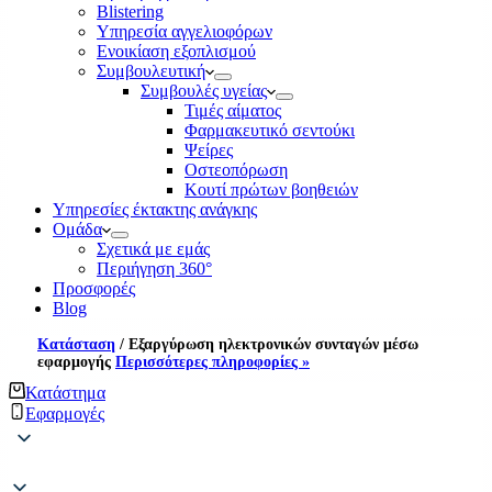
Blistering
Υπηρεσία αγγελιοφόρων
Ενοικίαση εξοπλισμού
Συμβουλευτική
Συμβουλές υγείας
Τιμές αίματος
Φαρμακευτικό σεντούκι
Ψείρες
Οστεοπόρωση
Κουτί πρώτων βοηθειών
Υπηρεσίες έκτακτης ανάγκης
Ομάδα
Σχετικά με εμάς
Περιήγηση 360°
Προσφορές
Blog
Κατάσταση
/
Εξαργύρωση ηλεκτρονικών συνταγών μέσω
εφαρμογής
Περισσότερες πληροφορίες »
Κατάστημα
Εφαρμογές