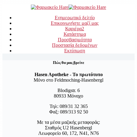
Ενημερωτικό δελτίο
Επικοινωνήστε μαζί μας
Καριέρα
2
Κατάστημα
Προσβασιμότητα
Προστασία δεδομένων
Εκτύπωση
Πώς θα μας βρείτε
Hasen Apotheke - Το πρωτότυπο
Μόνο στο Feldmoching-Hasenbergl
Blodigstr. 6
80933 Μόναχο
Τηλ: 089/31 32 365
Φαξ: 089/313 92 50
Με τα μέσα μαζικής μεταφοράς:
Σταθμός U2 Hasenbergl
Λεωφορείο 60, 172, N41, N76