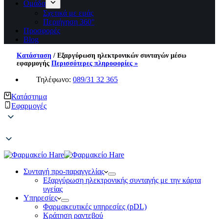
Ομάδα
Σχετικά με εμάς
Περιήγηση 360°
Προσφορές
Blog
Κατάσταση
/
Εξαργύρωση ηλεκτρονικών συνταγών μέσω
εφαρμογής
Περισσότερες πληροφορίες »
Τηλέφωνο:
089/31 32 365
Κατάστημα
Εφαρμογές
Συνταγή προ-παραγγελίας
Εξαργύρωση ηλεκτρονικής συνταγής με την κάρτα
υγείας
Υπηρεσίες
Φαρμακευτικές υπηρεσίες (pDL)
Κράτηση ραντεβού