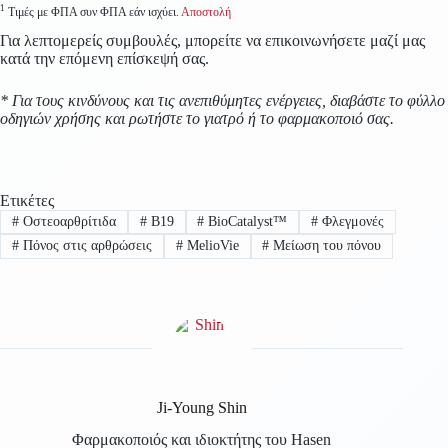
1
Τιμές με ΦΠΑ συν ΦΠΑ εάν ισχύει.
Αποστολή
Για λεπτομερείς συμβουλές, μπορείτε να επικοινωνήσετε μαζί μας
κατά την επόμενη επίσκεψή σας.
* Για τους κινδύνους και τις ανεπιθύμητες ενέργειες, διαβάστε το φύλλο
οδηγιών χρήσης και ρωτήστε το γιατρό ή το φαρμακοποιό σας.
Ετικέτες
#
Οστεοαρθρίτιδα
#
B19
#
BioCatalyst™
#
Φλεγμονές
#
Πόνος στις αρθρώσεις
#
MelioVie
#
Μείωση του πόνου
Ji-Young Shin
Φαρμακοποιός και ιδιοκτήτης του Hasen