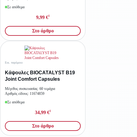
Σε απόθεμα
1
9,99 €
Στο άρθρο
Εικ. παρόμοιο
Κάψουλες BIOCATALYST B19
Joint Comfort Capsules
Μέγεθος συσκευασίας: 60 τεμάχια
Αριθμός είδους: 11674859
Σε απόθεμα
1
34,99 €
Στο άρθρο