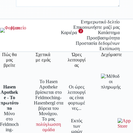
Ενημερωτικό δελτίο
Επικοινωνήστε μαζί μας
2
Καριέρα
Κατάστημα
Προσβασιμότητα
Προστασία δεδομένων
Εκτύπωση
Πώς θα
Σχετικά
Ώρες
Δεχόμαστε
μας
με εμάς
λειτουργί
βρείτε
ας
Το Hasen
Hasen
Apotheke
Οι ώρες
Apothek
βρίσκεται στο
λειτουργί
e - Το
Feldmoching-
ας είναι
πρωτότυ
Hasenbergl στα
φορτωμέ
πο
βόρεια του
νες...
Μόνο
Μονάχου.
στο
Το μας
Εκτός
Feldmoch
πολύγλωσση
των
ing-
ομάδα
ωρών