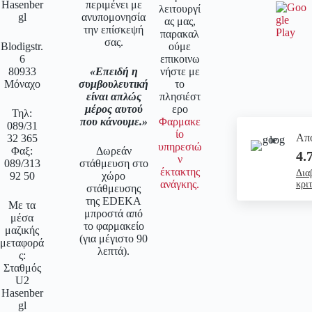
Hasenber
περιμένει με
λειτουργί
gl
ανυπομονησία
ας μας,
την επίσκεψή
παρακαλ
σας.
Blodigstr.
ούμε
6
επικοινω
80933
Επειδή η
νήστε με
Μόναχο
συμβουλευτική
το
είναι απλώς
πλησιέστ
μέρος αυτού
ερο
Τηλ:
που κάνουμε.
Φαρμακε
089/31
ίο
Απο
32 365
υπηρεσιώ
Φαξ:
Δωρεάν
4.
ν
089/313
στάθμευση στο
έκτακτης
Δια
92 50
χώρο
ανάγκης.
κρι
στάθμευσης
της EDEKA
Με τα
μπροστά από
μέσα
το φαρμακείο
μαζικής
(για μέγιστο 90
μεταφορά
λεπτά).
ς:
Σταθμός
U2
Hasenber
gl