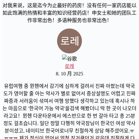
对我来说，这是迄今为止最好的药房！没有任何一家药店能以
如此饱满的热情和丰富的知识经营药店！申女士和她的团队工
作非常出色！多语种服务也非常出色！
로레
8. 10 月 2025
유럽여행 중 뮌헨에서 감기에 심하게 걸려서 진짜 아팠는데 약국
도가 영어할 줄 아는 약사가 별로 없어서 증상설명도 어렵고 진짜
짜증과 서러움이 섞여서 여행 망했다 생각하고 있는데 혹시나 하
는 마음으로 '한국어 가능 약국'을검색 해봤더니 딱 한 곳이 나오더
라고요！뮌헨 다운타운에서 에스반으로 한 번 갈아 타고 총 25분
정도 걸초습니다. 일단 정말 다행히 약국장님이 한국인 여성 약사
분이셨고, 네이티브 한국어로너무 친절하게 상담 해주셨어요.ㅠ
ㅠㅠㅠ 제가 정신이 없어서 엄청 징거클던거 같은데 친절하게 다