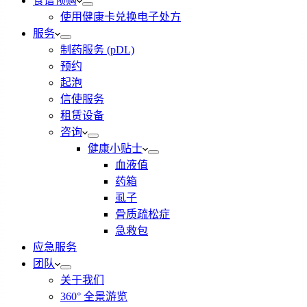
食谱预购
使用健康卡兑换电子处方
服务
制药服务 (pDL)
预约
起泡
信使服务
租赁设备
咨询
健康小贴士
血液值
药箱
虱子
骨质疏松症
急救包
应急服务
团队
关于我们
360° 全景游览