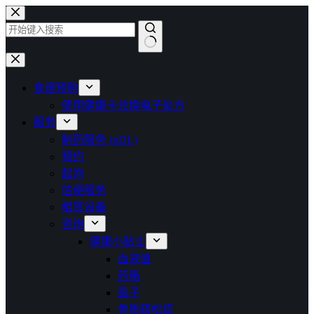
跳
至
内
无
容
结
食谱预购
果
使用健康卡兑换电子处方
服务
制药服务 (pDL)
预约
起泡
信使服务
租赁设备
咨询
健康小贴士
血液值
药箱
虱子
骨质疏松症