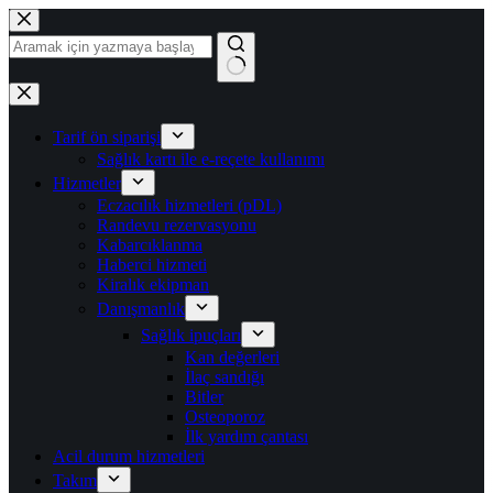
İçeriğe
geç
Sonuç
yok
Tarif ön siparişi
Sağlık kartı ile e-reçete kullanımı
Hizmetler
Eczacılık hizmetleri (pDL)
Randevu rezervasyonu
Kabarcıklanma
Haberci hizmeti
Kiralık ekipman
Danışmanlık
Sağlık ipuçları
Kan değerleri
İlaç sandığı
Bitler
Osteoporoz
İlk yardım çantası
Acil durum hizmetleri
Takım