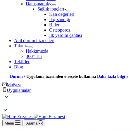
Danışmanlık
Sağlık ipuçları
Kan değerleri
İlaç sandığı
Bitler
Osteoporoz
İlk yardım çantası
Acil durum hizmetleri
Takım
Hakkımızda
360° Tur
Teklifler
Blog
Durum
/
Uygulama üzerinden e-reçete kullanma
Daha fazla bilgi »
Mağaza
Uygulamalar
Menü
Arama