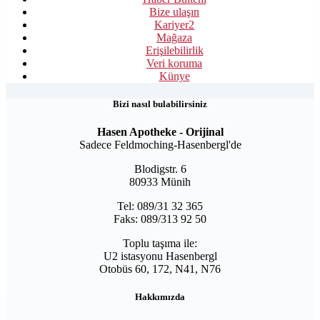
Bize ulaşın
Kariyer
2
Mağaza
Erişilebilirlik
Veri koruma
Künye
Bizi nasıl bulabilirsiniz
Hasen Apotheke - Orijinal
Sadece Feldmoching-Hasenbergl'de
Blodigstr. 6
80933 Münih
Tel: 089/31 32 365
Faks: 089/313 92 50
Toplu taşıma ile:
U2 istasyonu Hasenbergl
Otobüs 60, 172, N41, N76
Hakkımızda