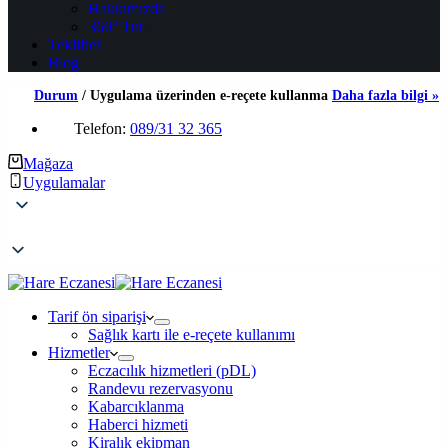
Hakkımızda
360° Tur
Teklifler
Blog
Durum
/
Uygulama üzerinden e-reçete kullanma
Daha fazla bilgi »
Telefon:
089/31 32 365
Mağaza
Uygulamalar
Tarif ön siparişi
Sağlık kartı ile e-reçete kullanımı
Hizmetler
Eczacılık hizmetleri (pDL)
Randevu rezervasyonu
Kabarcıklanma
Haberci hizmeti
Kiralık ekipman