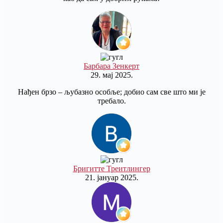
Барбара Зенкерт
29. мај 2025.
Нађен брзо – љубазно особље; добио сам све што ми је
требало.
Бригитте Треитлингер
21. јануар 2025.