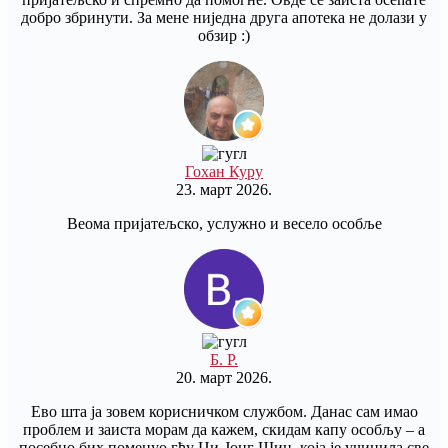
добро збринути. За мене ниједна друга апотека не долази у
обзир :)
Гохан Куру
23. март 2026.
Веома пријатељско, услужно и весело особље
Б. Р.
20. март 2026.
Ево шта ја зовем корисничком службом. Данас сам имао
проблем и заиста морам да кажем, скидам капу особљу – а
посебно бих поменуо гђу Џи-Јонг Шин, која је учинила све