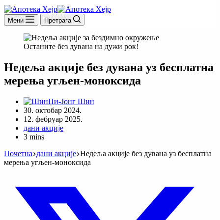
Мени
Претрага
Останите без дувана на дужи рок!
Недеља акције без дувана уз бесплатна
мерења угљен-моноксида
Џи-Јонг Шин
30. октобар 2024.
12. фебруар 2025.
дани акције
3 mins
Почетна
дани акције
Недеља акције без дувана уз бесплатна
мерења угљен-моноксида