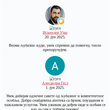
Искендер Ујар
20. јун 2025.
Веома љубазни људи, увек спремни да помогну, топло
препоручујем.
Алесандра Гесл
1. јун 2025.
Увек добијам одличне савете од љубазног и компетентног
особља. Добро снабдевена апотека са брзом, поузданом и
пажљивом услугом. Увек уживам да дођем овде и осећам се
као да сам у добрим рукама!