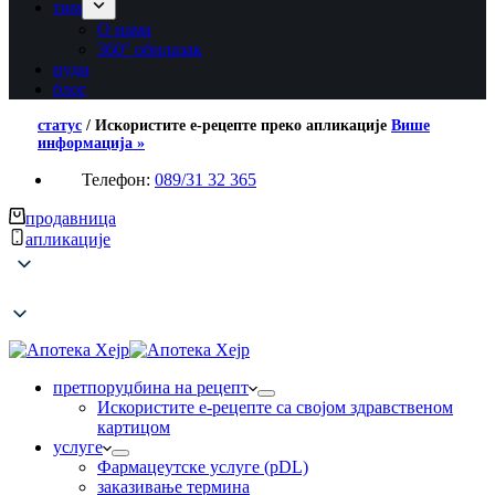
тим
О нама
360° обилазак
нуди
блог
статус
/
Искористите е-рецепте преко апликације
Више
информација »
Телефон:
089/31 32 365
продавница
апликације
претпоруџбина на рецепт
Искористите е-рецепте са својом здравственом
картицом
услуге
Фармацеутске услуге (pDL)
заказивање термина