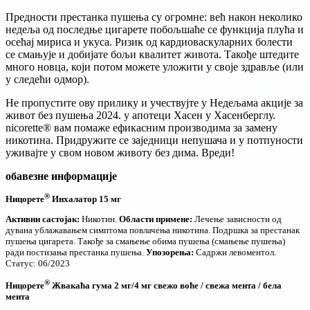
Предности престанка пушења су огромне: већ након неколико
недеља од последње цигарете побољшаће се функција плућа и
осећај мириса и укуса. Ризик од кардиоваскуларних болести
се смањује и добијате бољи квалитет живота. Такође штедите
много новца, који потом можете уложити у своје здравље (или
у следећи одмор).
Не пропустите ову прилику и учествујте у Недељама акције за
живот без пушења 2024. у апотеци Хасен у Хасенберглу.
nicorette® вам помаже ефикасним производима за замену
никотина. Придружите се заједници непушача и у потпуности
уживајте у свом новом животу без дима. Вреди!
обавезне информације
®
Ницорете
Инхалатор 15 мг
Активни састојак:
Никотин.
Области примене:
Лечење зависности од
дувана ублажавањем симптома повлачења никотина. Подршка за престанак
пушења цигарета. Такође за смањење обима пушења (смањење пушења)
ради постизања престанка пушења.
Упозорења:
Садржи левоментол.
Статус: 06/2023
®
Ницорете
Жвакаћа гума 2 мг/4 мг свежо воће / свежа мента / бела
мента