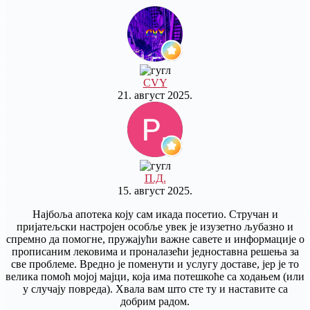
CVY
21. август 2025.
П.Д.
15. август 2025.
Најбоља апотека коју сам икада посетио. Стручан и
пријатељски настројен особље увек је изузетно љубазно и
спремно да помогне, пружајући важне савете и информације о
прописаним лековима и проналазећи једноставна решења за
све проблеме. Вредно је поменути и услугу доставе, јер је то
велика помоћ мојој мајци, која има потешкоће са ходањем (или
у случају повреда). Хвала вам што сте ту и наставите са
добрим радом.