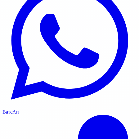
ВатсАп