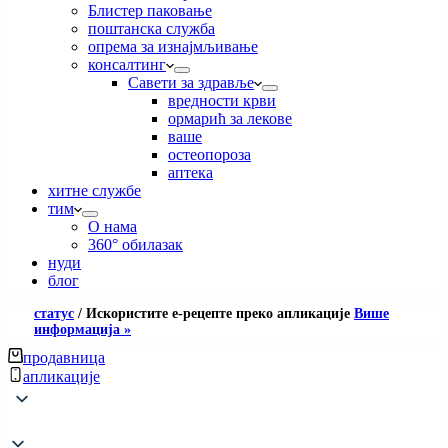
Блистер паковање
поштанска служба
опрема за изнајмљивање
консалтинг
Савети за здравље
вредности крви
ормарић за лекове
ваше
остеопороза
аптека
хитне службе
тим
О нама
360° обилазак
нуди
блог
статус
/
Искористите е-рецепте преко апликације
Више
информација »
продавница
апликације