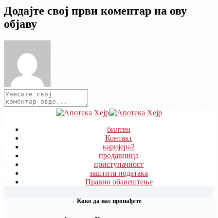
Додајте свој први коментар на ову
објаву
билтен
Контакт
каријера
2
продавница
приступачност
заштита података
Правно обавештење
Како да нас пронађете