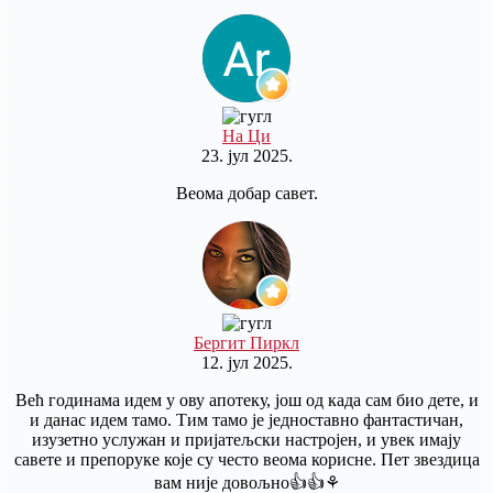
На Ци
23. јул 2025.
Веома добар савет.
Бергит Пиркл
12. јул 2025.
Већ годинама идем у ову апотеку, још од када сам био дете, и
и данас идем тамо. Тим тамо је једноставно фантастичан,
изузетно услужан и пријатељски настројен, и увек имају
савете и препоруке које су често веома корисне. Пет звездица
вам није довољно👍👍⚘️