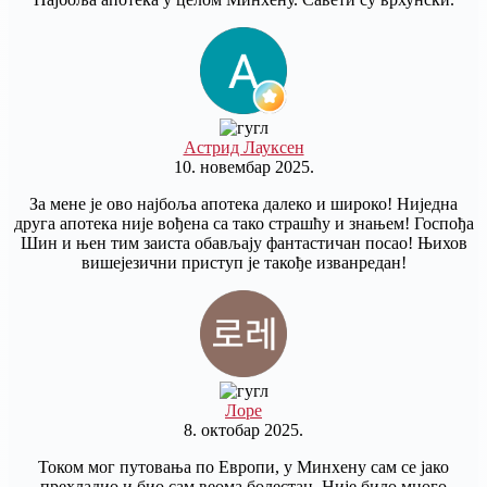
Астрид Лауксен
10. новембар 2025.
За мене је ово најбоља апотека далеко и широко! Ниједна
друга апотека није вођена са тако страшћу и знањем! Госпођа
Шин и њен тим заиста обављају фантастичан посао! Њихов
вишејезични приступ је такође изванредан!
Лоре
8. октобар 2025.
Током мог путовања по Европи, у Минхену сам се јако
прехладио и био сам веома болестан. Није било много