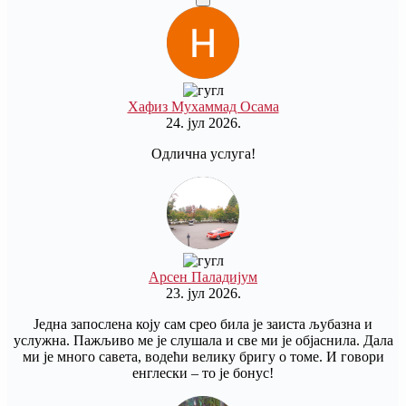
Хафиз Мухаммад Осама
24. јул 2026.
Одлична услуга!
Арсен Паладијум
23. јул 2026.
Једна запослена коју сам срео била је заиста љубазна и
услужна. Пажљиво ме је слушала и све ми је објаснила. Дала
ми је много савета, водећи велику бригу о томе. И говори
енглески – то је бонус!