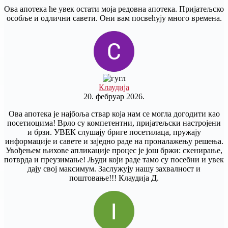
Ова апотека ће увек остати моја редовна апотека. Пријатељско
особље и одлични савети. Они вам посвећују много времена.
Клаудија
20. фебруар 2026.
Ова апотека је најбоља ствар која нам се могла догодити као
посетиоцима! Врло су компетентни, пријатељски настројени
и брзи. УВЕК слушају бриге посетилаца, пружају
информације и савете и заједно раде на проналажењу решења.
Увођењем њихове апликације процес је још бржи: скенирање,
потврда и преузимање! Људи који раде тамо су посебни и увек
дају свој максимум. Заслужују нашу захвалност и
поштовање!!! Клаудија Д.