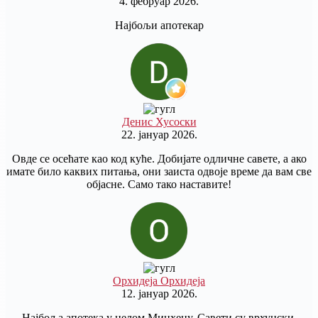
4. фебруар 2026.
Најбољи апотекар
Денис Хусоски
22. јануар 2026.
Овде се осећате као код куће. Добијате одличне савете, а ако
имате било каквих питања, они заиста одвоје време да вам све
објасне. Само тако наставите!
Орхидеја Орхидеја
12. јануар 2026.
Најбоља апотека у целом Минхену. Савети су врхунски.