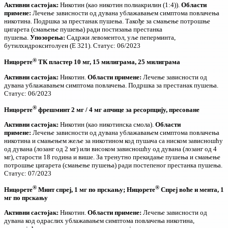
Активни састојак:
Никотин (као никотин полиакрилин (1:4)).
Области
примене:
Лечење зависности од дувана ублажавањем симптома повлачења
никотина. Подршка за престанак пушења. Такође за смањење потрошње
цигарета (смањење пушења) ради постизања престанка
пушења.
Упозорења:
Садржи левоментол, уље пеперминта,
бутилхидрокситолуен (Е 321). Статус: 06/2023
®
Ницорете
ТК пластер 10 мг,
15 милиграма,
25 милиграма
Активни састојак:
Никотин.
Области примене:
Лечење зависности од
дувана ублажавањем симптома повлачења. Подршка за престанак пушења.
Статус: 06/2023
®
Ницорете
фрешминт 2 мг / 4 мг апчице за ресорпцију, пресоване
Активни састојак:
Никотин (као никотинска смола).
Области
примене:
Лечење зависности од дувана ублажавањем симптома повлачења
никотина и смањењем жеље за никотином код пушача са ниском зависношћу
од дувана (лозанг од 2 мг) или високом зависношћу од дувана (лозанг од 4
мг), старости 18 година и више. За тренутно прекидање пушења и смањење
потрошње цигарета (смањење пушења) ради постепеног престанка пушења.
Статус: 07/2023
®
®
Ницорете
Минт спреј, 1 мг по прскању; Ницорете
Спреј воће и мента, 1
мг по прскању
Активни састојак:
Никотин.
Области примене:
Лечење зависности од
дувана код одраслих ублажавањем симптома повлачења никотина,