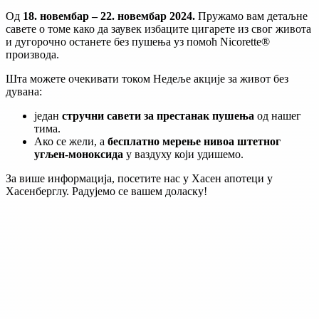
Од
18. новембар – 22. новембар 2024.
Пружамо вам детаљне
савете о томе како да заувек избаците цигарете из свог живота
и дугорочно останете без пушења уз помоћ Nicorette®
производа.
Шта можете очекивати током Недеље акције за живот без
дувана:
један
стручни савети за престанак пушења
од нашег
тима.
Ако се жели, а
бесплатно мерење нивоа штетног
угљен-моноксида
у ваздуху који удишемо.
За више информација, посетите нас у Хасен апотеци у
Хасенберглу. Радујемо се вашем доласку!