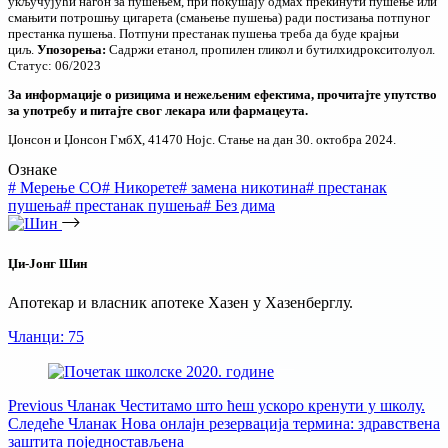
укључујући нагон за пушењем, при покушају одмах прекинути пушење или
смањити потрошњу цигарета (смањење пушења) ради постизања потпуног
престанка пушења. Потпуни престанак пушења треба да буде крајњи
циљ.
Упозорења:
Садржи етанол, пропилен гликол и бутилхидрокситолуол.
Статус: 06/2023
За информације о ризицима и нежељеним ефектима, прочитајте упутство
за употребу и питајте свог лекара или фармацеута.
Џонсон и Џонсон ГмбХ, 41470 Нојс. Стање на дан 30. октобра 2024.
Ознаке
#
Мерење CO
#
Никорете
#
замена никотина
#
престанак
пушења
#
престанак пушења
#
Без дима
Џи-Јонг Шин
Апотекар и власник апотеке Хазен у Хазенберглу.
Чланци: 75
Previous
Чланак
Честитамо што ћеш ускоро кренути у школу.
Следеће
Чланак
Нова онлајн резервација термина: здравствена
заштита поједностављена