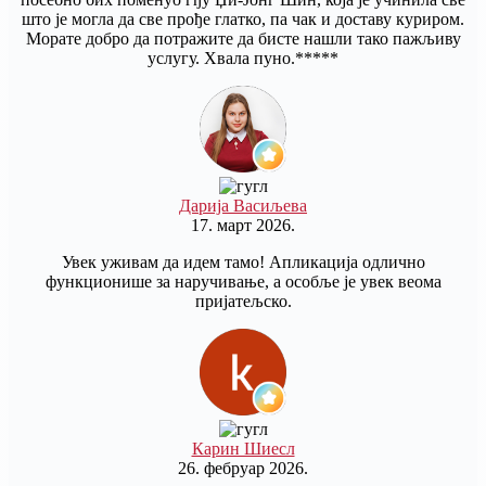
што је могла да све прође глатко, па чак и доставу куриром.
Морате добро да потражите да бисте нашли тако пажљиву
услугу. Хвала пуно.*****
Дарија Васиљева
17. март 2026.
Увек уживам да идем тамо! Апликација одлично
функционише за наручивање, а особље је увек веома
пријатељско.
Карин Шиесл
26. фебруар 2026.