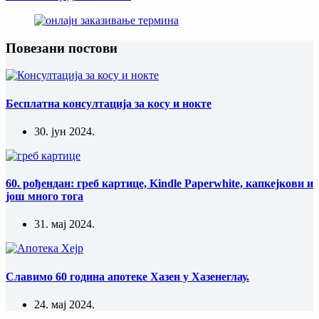
Повезани постови
Бесплатна консултација за косу и нокте
30. јун 2024.
60. рођендан: греб картице, Kindle Paperwhite, капкејкови и
још много тога
31. мај 2024.
Славимо 60 година апотеке Хазен у Хазенеглау.
24. мај 2024.