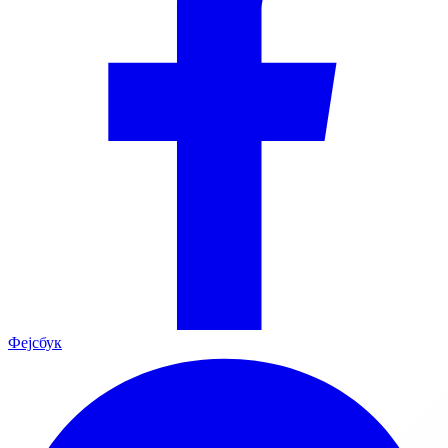
Фејсбук