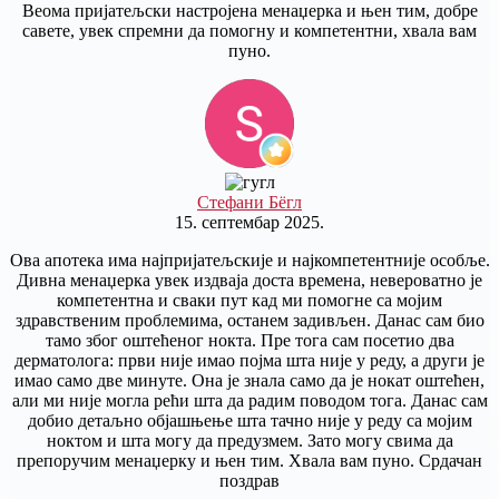
Веома пријатељски настројена менаџерка и њен тим, добре
савете, увек спремни да помогну и компетентни, хвала вам
пуно.
Стефани Бёгл
15. септембар 2025.
Ова апотека има најпријатељскије и најкомпетентније особље.
Дивна менаџерка увек издваја доста времена, невероватно је
компетентна и сваки пут кад ми помогне са мојим
здравственим проблемима, останем задивљен. Данас сам био
тамо због оштећеног нокта. Пре тога сам посетио два
дерматолога: први није имао појма шта није у реду, а други је
имао само две минуте. Она је знала само да је нокат оштећен,
али ми није могла рећи шта да радим поводом тога. Данас сам
добио детаљно објашњење шта тачно није у реду са мојим
ноктом и шта могу да предузмем. Зато могу свима да
препоручим менаџерку и њен тим. Хвала вам пуно. Срдачан
поздрав