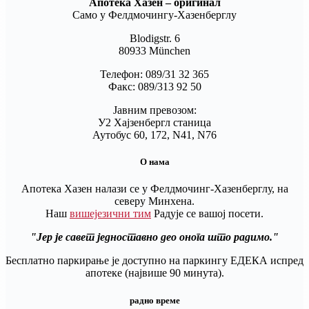
Апотека Хазен – оригинал
Само у Фелдмочингу-Хазенберглу
Blodigstr. 6
80933 München
Телефон: 089/31 32 365
Факс: 089/313 92 50
Јавним превозом:
У2 Хајзенбергл станица
Аутобус 60, 172, N41, N76
О нама
Апотека Хазен налази се у Фелдмочинг-Хазенберглу, на
северу Минхена.
Наш
вишејезични тим
Радује се вашој посети.
Јер је савет једноставно део онога што радимо.
Бесплатно паркирање је доступно на паркингу ЕДЕКА испред
апотеке (највише 90 минута).
радно време