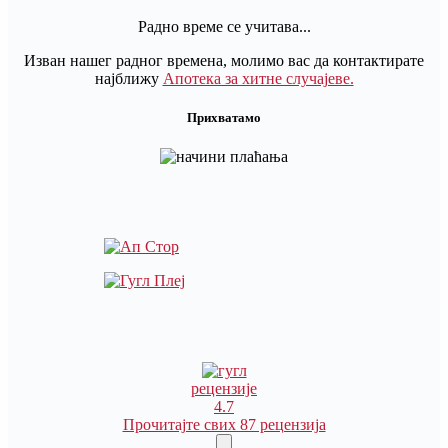
Радно време се учитава...
Изван нашег радног времена, молимо вас да контактирате
најближу
Апотека за хитне случајеве.
Прихватамо
рецензије
4.7
Прочитајте свих 87 рецензија