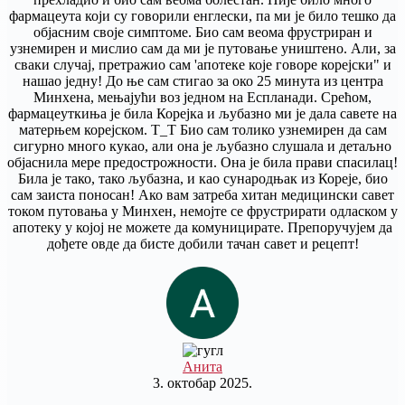
фармацеута који су говорили енглески, па ми је било тешко да
објасним своје симптоме. Био сам веома фрустриран и
узнемирен и мислио сам да ми је путовање уништено. Али, за
сваки случај, претражио сам 'апотеке које говоре корејски" и
нашао једну! До ње сам стигао за око 25 минута из центра
Минхена, мењајући воз једном на Еспланади. Срећом,
фармацеуткиња је била Корејка и љубазно ми је дала савете на
матерњем корејском. T_T Био сам толико узнемирен да сам
сигурно много кукао, али она је љубазно слушала и детаљно
објаснила мере предострожности. Она је била прави спасилац!
Била је тако, тако љубазна, и као сународњак из Кореје, био
сам заиста поносан! Ако вам затреба хитан медицински савет
током путовања у Минхен, немојте се фрустрирати одласком у
апотеку у којој не можете да комуницирате. Препоручујем да
дођете овде да бисте добили тачан савет и рецепт!
Анита
3. октобар 2025.