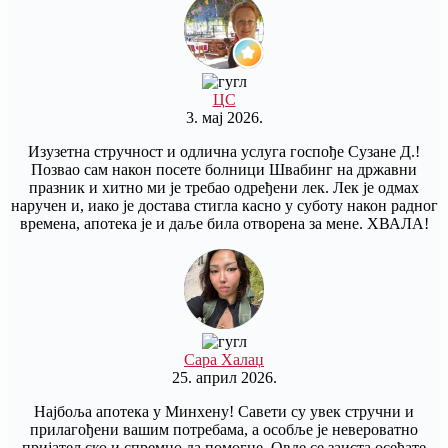
ЦС
3. мај 2026.
Изузетна стручност и одлична услуга госпође Сузане Д.!
Позвао сам након посете болници Швабинг на државни
празник и хитно ми је требао одређени лек. Лек је одмах
наручен и, иако је достава стигла касно у суботу након радног
времена, апотека је и даље била отворена за мене. ХВАЛА!
Сара Халаџ
25. април 2026.
Најбоља апотека у Минхену! Савети су увек стручни и
прилагођени вашим потребама, а особље је невероватно
пријатељско и спремно да помогне. Овде се заиста осећате