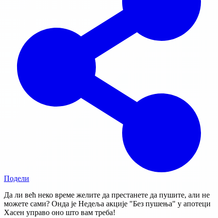
Подели
Да ли већ неко време желите да престанете да пушите, али не
можете сами? Онда је Недеља акције "Без пушења" у апотеци
Хасен управо оно што вам треба!